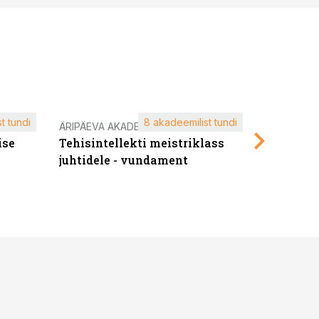
t tundi
8 akadeemilist tundi
ÄRIPÄEVA AKADEEMIA
ÄRIPÄEVA 
ise
Tehisintellekti meistriklass
Edukate f
juhtidele - vundament
kliendiü