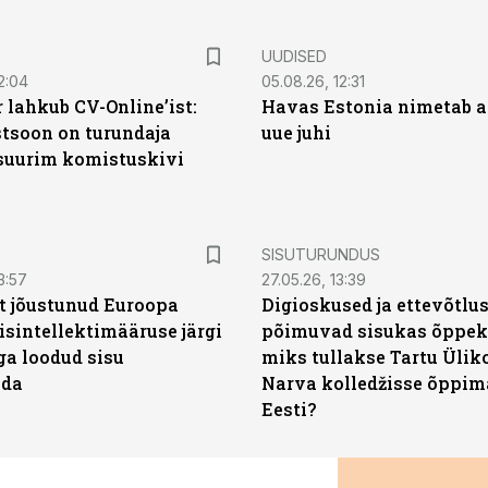
UUDISED
2:04
05.08.26, 12:31
 lahkub CV-Online’ist:
Havas Estonia nimetab 
soon on turundaja
uue juhi
 suurim komistuskivi
ST
SISUTURUNDUS
3:57
27.05.26, 13:39
t jõustunud Euroopa
Digioskused ja ettevõtlu
isintellektimääruse järgi
põimuvad sisukas õppek
ga loodud sisu
miks tullakse Tartu Ülik
ada
Narva kolledžisse õppim
Eesti?