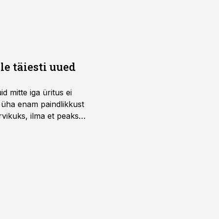
e täiesti uued
 mitte iga üritus ei
d üha enam paindlikkust
vikuks, ilma et peaks
 on just nendele