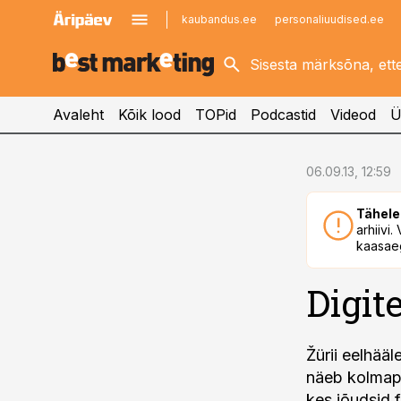
kaubandus.ee
personaliuudised.ee
kinnisvarauudised.ee
imelineajalugu.ee
logistikauudised.ee
imelineteadus.ee
Avaleht
Kõik lood
TOPid
Podcastid
Videod
Ü
cebook
06.09.13, 12:59
Twitter)
Tähele
kedIn
arhiivi
kaasaeg
ail
Digit
k
Žürii eelhääl
näeb kolmapäe
kes jõudsid f