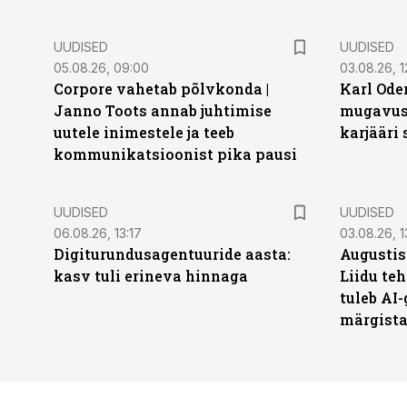
UUDISED
UUDISED
05.08.26, 09:00
03.08.26, 1
Corpore vahetab põlvkonda |
Karl Oder
Janno Toots annab juhtimise
mugavust
uutele inimestele ja teeb
karjääri
kommunikatsioonist pika pausi
UUDISED
UUDISED
06.08.26, 13:17
03.08.26, 1
Digiturundusagentuuride aasta:
Augustis
kasv tuli erineva hinnaga
Liidu teh
tuleb AI-
märgist