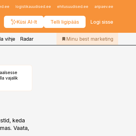
Iseteenindus
ed.ee
logistikauudised.ee
ehitusuudised.ee
aripaev.ee
finantsu
Telli Bestmarketing
Küsi AI-lt
Telli ligipääs
Logi sisse
a vihje
Radar
Minu best marketing
taalsesse
la vajalik
istid, keda
emas. Vaata,