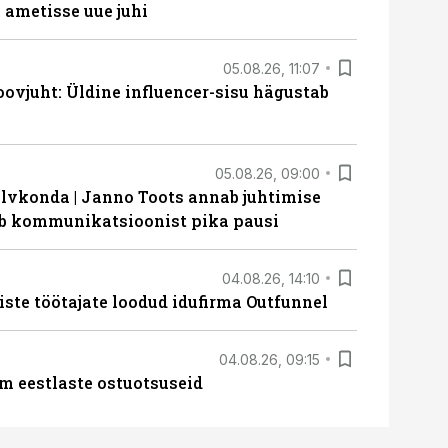
ametisse uue juhi
05.08.26, 11:07
ovjuht: Üldine influencer-sisu hägustab
05.08.26, 09:00
lvkonda | Janno Toots annab juhtimise
eeb kommunikatsioonist pika pausi
04.08.26, 14:10
iste töötajate loodud idufirma Outfunnel
04.08.26, 09:15
m eestlaste ostuotsuseid