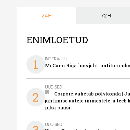
24H
72H
ENIMLOETUD
INTERVJUU
1
McCann Riga loovjuht: antiturundu
UUDISED
2
Corpore vahetab põlvkonda | J
juhtimise uutele inimestele ja tee
pika pausi
UUDISED
3