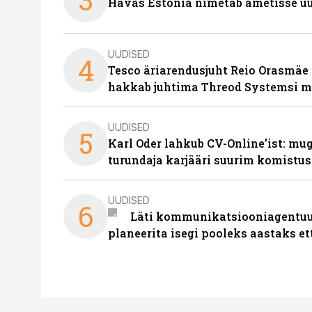
Havas Estonia nimetab ametisse uu
UUDISED
4
Tesco äriarendusjuht Reio Orasmäe 
hakkab juhtima Threod Systemsi 
UUDISED
5
Karl Oder lahkub CV-Online’ist: m
turundaja karjääri suurim komistus
UUDISED
6
Läti kommunikatsiooniagentuur
planeerita isegi pooleks aastaks et