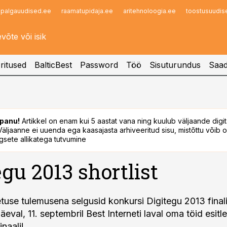
palgauudised.ee
raamatupidaja.ee
aritehnoloogia.ee
toostusuudis
Infopank
Radar
ritused
BalticBest
Password
Töö
Sisuturundus
Saad
panu!
Artikkel on enam kui 5 aastat vana ning kuulub väljaande digi
. Väljaanne ei uuenda ega kaasajasta arhiveeritud sisu, mistõttu võib ol
sete allikatega tutvumine
egu 2013 shortlist
etuse tulemusena selgusid konkursi Digitegu 2013 final
val, 11. septembril Best Interneti laval oma töid esitl
inaali!