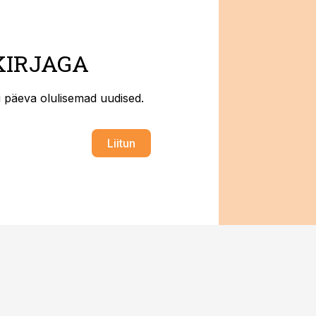
KIRJAGA
ti päeva olulisemad uudised.
Liitun