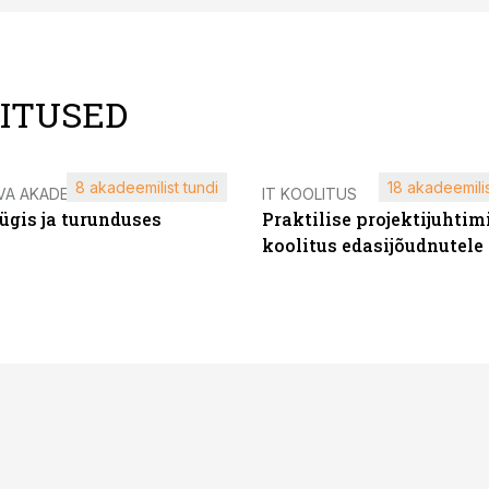
LITUSED
8 akadeemilist tundi
18 akadeemilis
VA AKADEEMIA
IT KOOLITUS
ügis ja turunduses
Praktilise projektijuhtim
koolitus edasijõudnutele