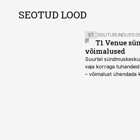
SEOTUD LOOD
ST
SISUTURUNDUS
11.0
T1 Venue sün
võimalused
Suurtel sündmuskeskuste
vaja korraga tuhandeid
– võimalust ühendada k
kasutama mitut erinev
vajadustele vastanud u