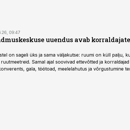
6.26, 09:47
dmuskeskuse uuendus avab korraldajatel
l on sageli üks ja sama väljakutse: ruumi on küll palju, kuid
 ruutmeetreid. Samal ajal soovivad ettevõtted ja korraldaja
onverents, gala, töötoad, meelelahutus ja võrgustumine ter
at asukohta. T1 keskuses tegutsev sündmuskeskus T1 Venue
uendusega, mis pakub senisest oluliselt rohkem lahendusi.