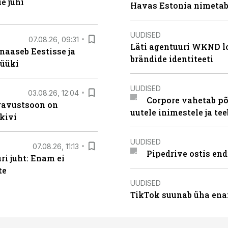
e juhi
Havas Estonia nimetab 
UUDISED
07.08.26, 09:31
Läti agentuuri WKND lo
naaseb Eestisse ja
brändide identiteeti
müüki
UUDISED
03.08.26, 12:04
Corpore vahetab põ
ugavustsoon on
uutele inimestele ja t
kivi
UUDISED
07.08.26, 11:13
Pipedrive ostis end
i juht: Enam ei
te
UUDISED
TikTok suunab üha ena