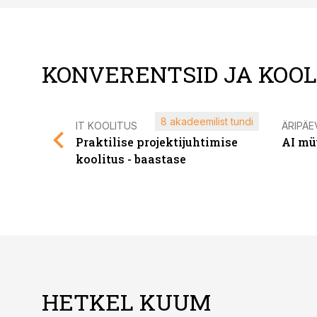
KONVERENTSID JA KOO
8 akadeemilist tundi
IT KOOLITUS
ÄRIPÄE
Praktilise projektijuhtimise
AI mü
koolitus - baastase
HETKEL KUUM