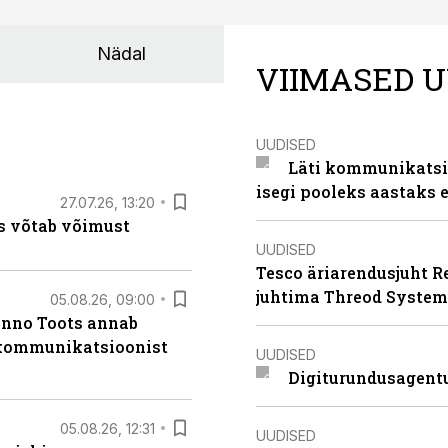
Nädal
VIIMASED U
UUDISED
Läti kommunikatsio
isegi pooleks aastaks e
27.07.26, 13:20
s võtab võimust
UUDISED
Tesco äriarendusjuht R
juhtima Threod System
05.08.26, 09:00
anno Toots annab
b kommunikatsioonist
UUDISED
Digiturundusagentu
05.08.26, 12:31
UUDISED