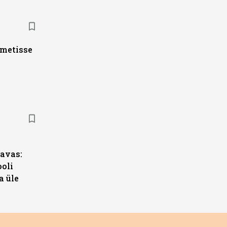
ametisse
s
avas:
ooli
a üle