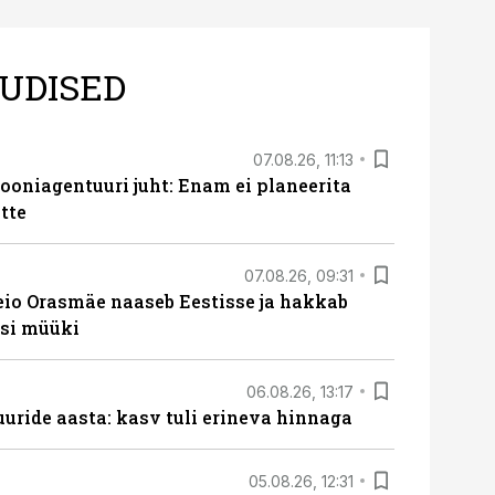
UDISED
07.08.26, 11:13
oniagentuuri juht: Enam ei planeerita
tte
07.08.26, 09:31
eio Orasmäe naaseb Eestisse ja hakkab
si müüki
06.08.26, 13:17
uride aasta: kasv tuli erineva hinnaga
05.08.26, 12:31