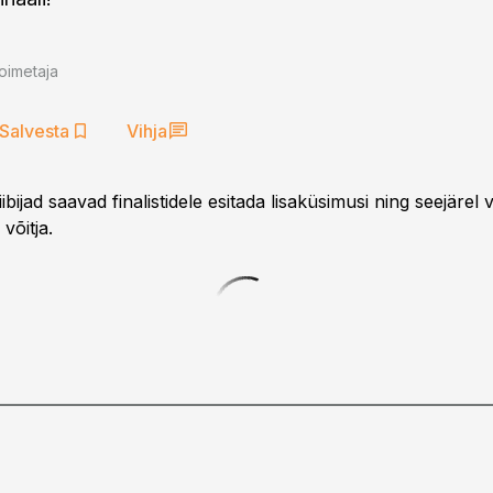
oimetaja
Salvesta
Vihja
viibijad saavad finalistidele esitada lisaküsimusi ning seejärel v
võitja.