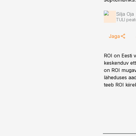
Silja Oja
TULI peat
Jaga
ROI on Eesti v
keskenduv ette
on ROI mugav 
läheduses aad
teeb ROI kiir