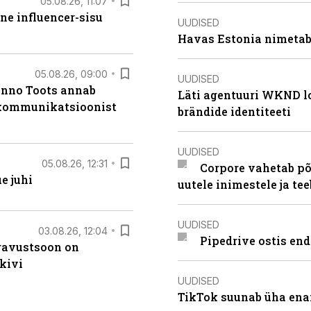
05.08.26, 11:07
ne influencer-sisu
UUDISED
Havas Estonia nimetab 
05.08.26, 09:00
UUDISED
anno Toots annab
Läti agentuuri WKND lo
b kommunikatsioonist
brändide identiteeti
UUDISED
05.08.26, 12:31
Corpore vahetab põ
e juhi
uutele inimestele ja t
UUDISED
03.08.26, 12:04
Pipedrive ostis end
ugavustsoon on
kivi
UUDISED
TikTok suunab üha ena