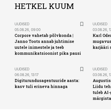
HETKEL KUUM
UUDISED
UUDISED
05.08.26, 09:00
03.08.26, 1
Corpore vahetab põlvkonda |
Karl Oder
Janno Toots annab juhtimise
mugavust
uutele inimestele ja teeb
karjääri
kommunikatsioonist pika pausi
UUDISED
UUDISED
06.08.26, 13:17
03.08.26, 1
Digiturundusagentuuride aasta:
Augustis
kasv tuli erineva hinnaga
Liidu teh
tuleb AI-
märgist