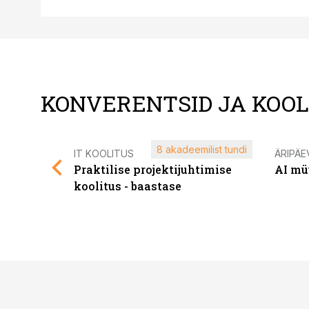
KONVERENTSID JA KOO
8 akadeemilist tundi
IT KOOLITUS
ÄRIPÄE
Praktilise projektijuhtimise
AI mü
koolitus - baastase