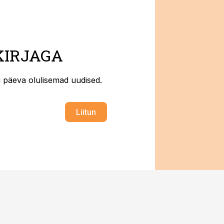
KIRJAGA
ti päeva olulisemad uudised.
Liitun