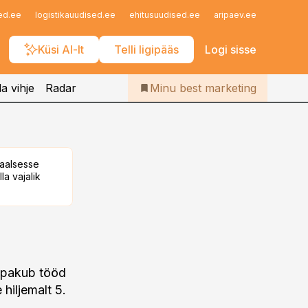
Iseteenindus
ed.ee
logistikauudised.ee
ehitusuudised.ee
aripaev.ee
finantsu
Telli Bestmarketing
Küsi AI-lt
Telli ligipääs
Logi sisse
a vihje
Radar
Minu best marketing
taalsesse
la vajalik
I pakub tööd
e
hiljemalt 5.