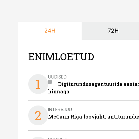
24H
72H
ENIMLOETUD
UUDISED
1
Digiturundusagentuuride aasta:
hinnaga
INTERVJUU
2
McCann Riga loovjuht: antiturundu