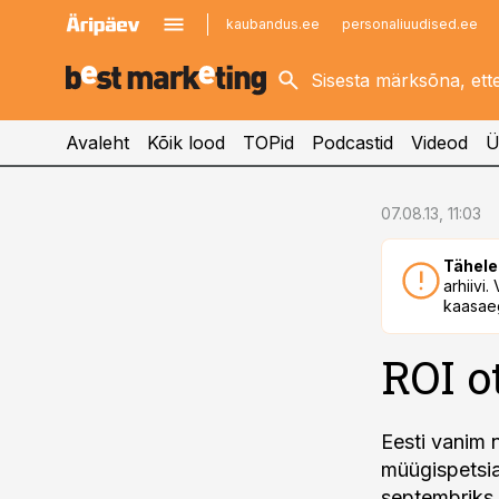
kaubandus.ee
personaliuudised.ee
kinnisvarauudised.ee
imelineajalugu.ee
logistikauudised.ee
imelineteadus.ee
Avaleht
Kõik lood
TOPid
Podcastid
Videod
Ü
cebook
07.08.13, 11:03
Twitter)
Tähele
kedIn
arhiivi
kaasaeg
ail
ROI o
k
Eesti vanim 
müügispetsia
septembriks.