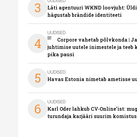
UUDISED
3
Läti agentuuri WKND loovjuht: Üldi
hägustab brändide identiteeti
UUDISED
4
Corpore vahetab põlvkonda | J
juhtimise uutele inimestele ja tee
pika pausi
UUDISED
5
Havas Estonia nimetab ametisse uu
UUDISED
6
Karl Oder lahkub CV-Online’ist: m
turundaja karjääri suurim komistus