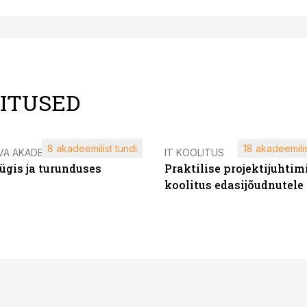
LITUSED
8 akadeemilist tundi
18 akadeemilis
VA AKADEEMIA
IT KOOLITUS
ügis ja turunduses
Praktilise projektijuhtim
koolitus edasijõudnutele