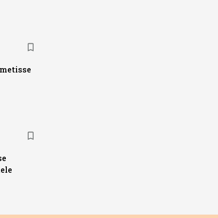
ametisse
se
ele