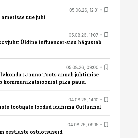
05.08.26, 12:31
ametisse uue juhi
05.08.26, 11:07
ovjuht: Üldine influencer-sisu hägustab
05.08.26, 09:00
lvkonda | Janno Toots annab juhtimise
eeb kommunikatsioonist pika pausi
04.08.26, 14:10
iste töötajate loodud idufirma Outfunnel
04.08.26, 09:15
m eestlaste ostuotsuseid