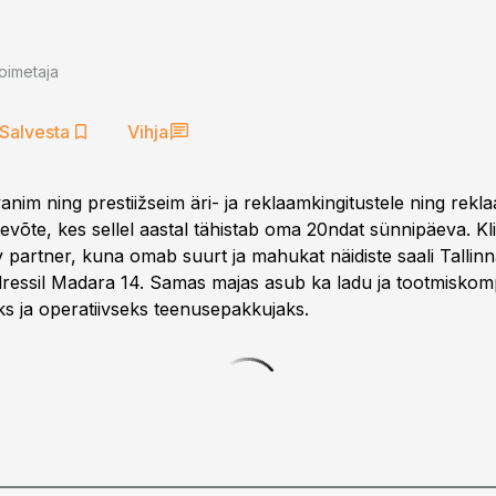
oimetaja
Salvesta
Vihja
anim ning prestiižseim äri- ja reklaamkingitustele ning rek
võte, kes sellel aastal tähistab oma 20ndat sünnipäeva. Kli
partner, kuna omab suurt ja mahukat näidiste saali Tallinn
ressil Madara 14. Samas majas asub ka ladu ja tootmiskom
eks ja operatiivseks teenusepakkujaks.