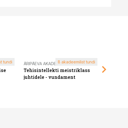
t tundi
8 akadeemilist tundi
ÄRIPÄEVA AKADEEMIA
ÄRIPÄEVA 
ise
Tehisintellekti meistriklass
Edukate f
juhtidele - vundament
kliendiü