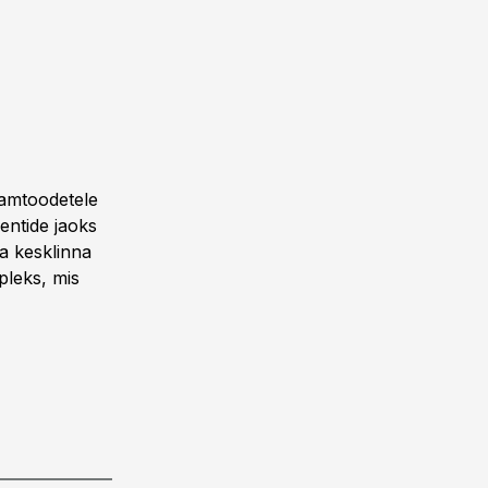
laamtoodetele
entide jaoks
a kesklinna
pleks, mis