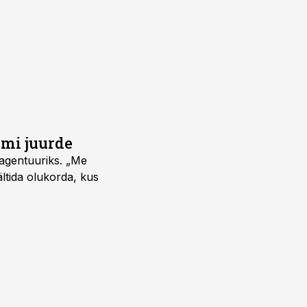
umi juurde
vagentuuriks. „Me
ältida olukorda, kus