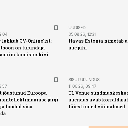
UUDISED
2:04
05.08.26, 12:31
 lahkub CV-Online’ist:
Havas Estonia nimetab 
soon on turundaja
uue juhi
 suurim komistuskivi
ST
SISUTURUNDUS
3:57
11.06.26, 09:47
t jõustunud Euroopa
T1 Venue sündmuskesku
isintellektimääruse järgi
uuendus avab korraldajat
ga loodud sisu
täiesti uued võimalused
ada