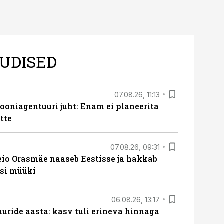
UDISED
07.08.26, 11:13
oniagentuuri juht: Enam ei planeerita
tte
07.08.26, 09:31
eio Orasmäe naaseb Eestisse ja hakkab
si müüki
06.08.26, 13:17
uride aasta: kasv tuli erineva hinnaga