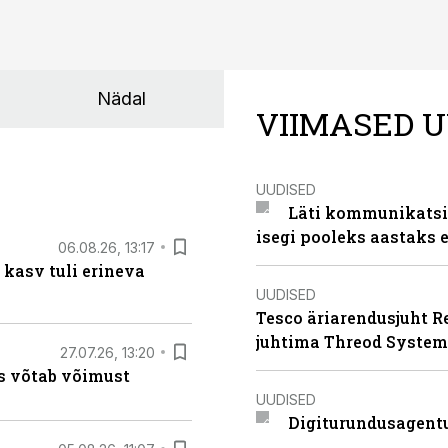
Nädal
VIIMASED U
UUDISED
Läti kommunikatsio
isegi pooleks aastaks e
06.08.26, 13:17
 kasv tuli erineva
UUDISED
Tesco äriarendusjuht R
juhtima Threod System
27.07.26, 13:20
s võtab võimust
UUDISED
Digiturundusagentu