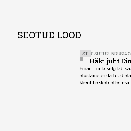
SEOTUD LOOD
ST
SISUTURUNDUS
14.0
Häki juht Ei
Einar Tiimla selgitab 
alustame enda tööd alati
klient hakkab alles esi