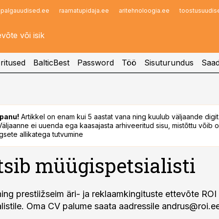
palgauudised.ee
raamatupidaja.ee
aritehnoloogia.ee
toostusuudis
Infopank
Radar
ritused
BalticBest
Password
Töö
Sisuturundus
Saad
panu!
Artikkel on enam kui 5 aastat vana ning kuulub väljaande digi
. Väljaanne ei uuenda ega kaasajasta arhiveeritud sisu, mistõttu võib ol
sete allikatega tutvumine
tsib müügispetsialisti
ning prestiižseim äri- ja reklaamkingituste ettevõte RO
listile. Oma CV palume saata aadressile
andrus@roi.e