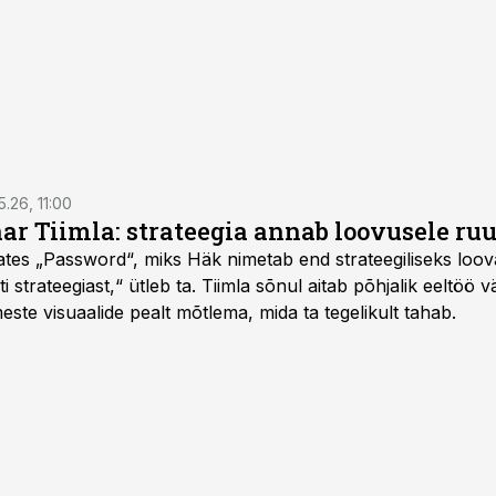
5.26, 11:00
nar Tiimla: strateegia annab loovusele ru
saates „Password“, miks Häk nimetab end strateegiliseks loo
 strateegiast,“ ütleb ta. Tiimla sõnul aitab põhjalik eeltöö v
meste visuaalide pealt mõtlema, mida ta tegelikult tahab.