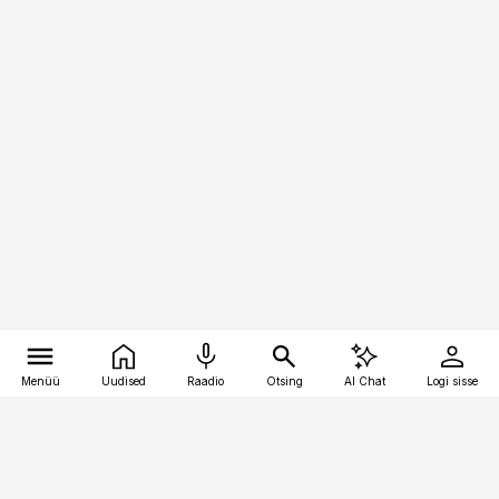
Menüü
Uudised
Raadio
Otsing
AI Chat
Logi sisse
Vana-Lõuna 39/1, 19094 Tallinn