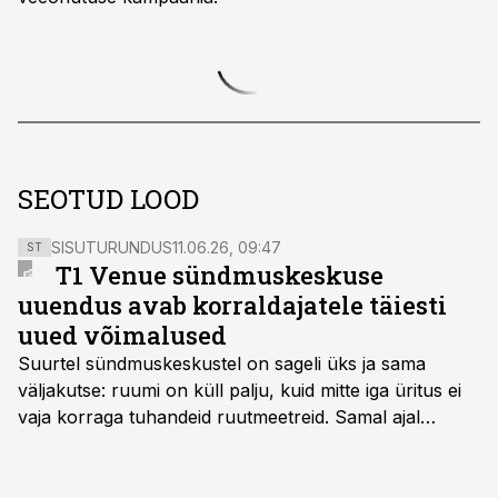
SEOTUD LOOD
SISUTURUNDUS
11.06.26, 09:47
ST
T1 Venue sündmuskeskuse
uuendus avab korraldajatele täiesti
uued võimalused
Suurtel sündmuskeskustel on sageli üks ja sama
väljakutse: ruumi on küll palju, kuid mitte iga üritus ei
vaja korraga tuhandeid ruutmeetreid. Samal ajal
soovivad ettevõtted ja korraldajad üha enam
paindlikkust – võimalust ühendada konverents, gala,
töötoad, meelelahutus ja võrgustumine tervikuks, ilma