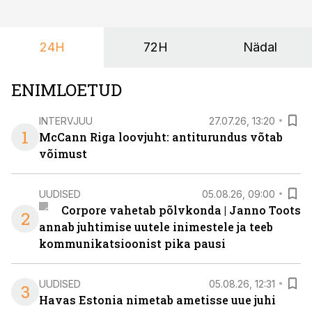
et peaks kasutama mitut erinevat asukohta. T1
keskuses tegutsev sündmuskeskus T1 Venue on just
24H
72H
Nädal
nendele vajadustele vastanud uuendusega, mis pakub
senisest oluliselt rohkem lahendusi.
ENIMLOETUD
INTERVJUU
27.07.26, 13:20
1
McCann Riga loovjuht: antiturundus võtab
võimust
UUDISED
05.08.26, 09:00
Corpore vahetab põlvkonda | Janno Toots
2
annab juhtimise uutele inimestele ja teeb
kommunikatsioonist pika pausi
UUDISED
05.08.26, 12:31
3
Havas Estonia nimetab ametisse uue juhi