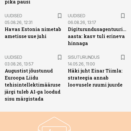
pika pausi
UUDISED
UUDISED
05.08.26, 12:31
06.08.26, 13:17
Havas Estonia nimetab
Digiturundusagentuuride
ametisse uue juhi
aasta: kasv tuli erineva
hinnaga
ST
UUDISED
SISUTURUNDUS
03.08.26, 13:57
14.05.26, 11:00
Augustist jõustunud
Häki juht Einar Tiimla:
Euroopa Liidu
strateegia annab
tehisintellektimääruse
loovusele ruumi juurde
järgi tuleb AI-ga loodud
sisu märgistada