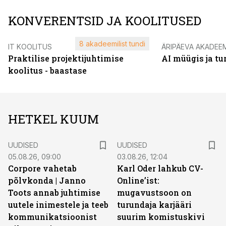
KONVERENTSID JA KOOLITUSED
8 akadeemilist tundi
IT KOOLITUS
ÄRIPÄEVA AKADEE
Praktilise projektijuhtimise
AI müügis ja t
koolitus - baastase
HETKEL KUUM
UUDISED
UUDISED
05.08.26, 09:00
03.08.26, 12:04
Corpore vahetab
Karl Oder lahkub CV-
põlvkonda | Janno
Online’ist:
Toots annab juhtimise
mugavustsoon on
uutele inimestele ja teeb
turundaja karjääri
kommunikatsioonist
suurim komistuskivi