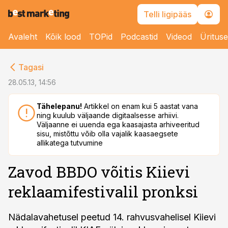
Telli ligipääs
Avaleht
Kõik lood
TOPid
Podcastid
Videod
Üritus
cebook
Tagasi
Twitter)
28.05.13, 14:56
kedIn
Tähelepanu!
Artikkel on enam kui 5 aastat vana
ning kuulub väljaande digitaalsesse arhiivi.
ail
Väljaanne ei uuenda ega kaasajasta arhiveeritud
sisu, mistõttu võib olla vajalik kaasaegsete
k
allikatega tutvumine
Zavod BBDO võitis Kiievi
reklaamifestivalil pronksi
Nädalavahetusel peetud 14. rahvusvahelisel Kiievi