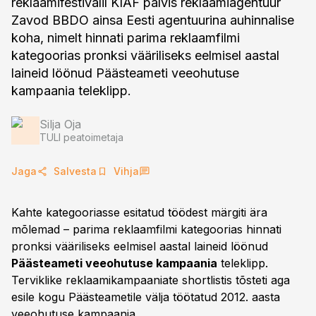
reklaamifestivalil KIAF pälvis reklaamiagentuur
Zavod BBDO ainsa Eesti agentuurina auhinnalise
koha, nimelt hinnati parima reklaamfilmi
kategoorias pronksi vääriliseks eelmisel aastal
laineid löönud Päästeameti veeohutuse
kampaania teleklipp.
Silja Oja
TULI peatoimetaja
Jaga
Salvesta
Vihja
Kahte kategooriasse esitatud töödest märgiti ära
mõlemad – parima reklaamfilmi kategoorias hinnati
pronksi vääriliseks eelmisel aastal laineid löönud
Päästeameti veeohutuse kampaania
teleklipp.
Terviklike reklaamikampaaniate shortlistis tõsteti aga
esile kogu Päästeametile välja töötatud 2012. aasta
veeohutuse kampaania.