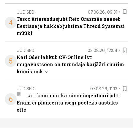
UUDISED
07.08.26, 09:31
Tesco äriarendusjuht Reio Orasmäe naaseb
4
Eestisse ja hakkab juhtima Threod Systemsi
müüki
UUDISED
03.08.26, 12:04
Karl Oder lahkub CV-Online’ist:
5
mugavustsoon on turundaja karjääri suurim
komistuskivi
UUDISED
07.08.26, 11:13
Läti kommunikatsiooniagentuuri juht:
6
Enam ei planeerita isegi pooleks aastaks
ette