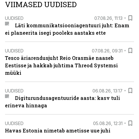
VIIMASED UUDISED
UUDISED
07.08.26, 11:13
Läti kommunikatsiooniagentuuri juht: Enam
ei planeerita isegi pooleks aastaks ette
UUDISED
07.08.26, 09:31
Tesco äriarendusjuht Reio Orasmäe naaseb
Eestisse ja hakkab juhtima Threod Systemsi
müüki
UUDISED
06.08.26, 13:17
Digiturundusagentuuride aasta: kasv tuli
erineva hinnaga
UUDISED
05.08.26, 12:31
Havas Estonia nimetab ametisse uue juhi