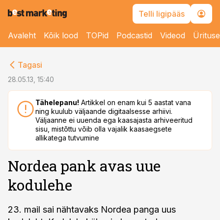
Telli ligipääs
Avaleht
Kõik lood
TOPid
Podcastid
Videod
Üritus
cebook
Tagasi
Twitter)
28.05.13, 15:40
kedIn
Tähelepanu!
Artikkel on enam kui 5 aastat vana
ning kuulub väljaande digitaalsesse arhiivi.
ail
Väljaanne ei uuenda ega kaasajasta arhiveeritud
sisu, mistõttu võib olla vajalik kaasaegsete
k
allikatega tutvumine
Nordea pank avas uue
kodulehe
23. mail sai nähtavaks Nordea panga uus