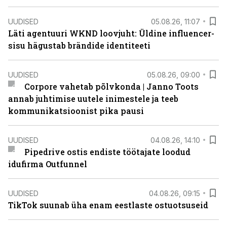
UUDISED
05.08.26, 11:07
Läti agentuuri WKND loovjuht: Üldine influencer-
sisu hägustab brändide identiteeti
UUDISED
05.08.26, 09:00
Corpore vahetab põlvkonda | Janno Toots
annab juhtimise uutele inimestele ja teeb
kommunikatsioonist pika pausi
UUDISED
04.08.26, 14:10
Pipedrive ostis endiste töötajate loodud
idufirma Outfunnel
UUDISED
04.08.26, 09:15
TikTok suunab üha enam eestlaste ostuotsuseid