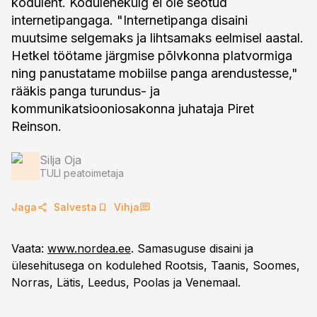
koduleht. Kodulehekülg ei ole seotud
internetipangaga. "Internetipanga disaini
muutsime selgemaks ja lihtsamaks eelmisel aastal.
Hetkel töötame järgmise põlvkonna platvormiga
ning panustatame mobiilse panga arendustesse,"
rääkis panga turundus- ja
kommunikatsiooniosakonna juhataja Piret
Reinson.
Silja Oja
TULI peatoimetaja
Jaga
Salvesta
Vihja
Vaata:
www.nordea.ee
. Samasuguse disaini ja
ülesehitusega on kodulehed Rootsis, Taanis, Soomes,
Norras, Lätis, Leedus, Poolas ja Venemaal.