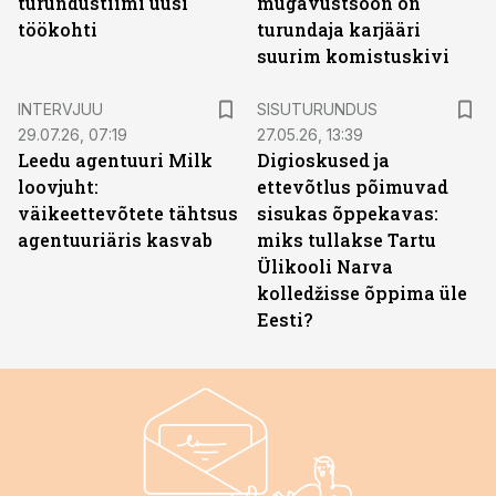
turundustiimi uusi
mugavustsoon on
töökohti
turundaja karjääri
suurim komistuskivi
ST
INTERVJUU
SISUTURUNDUS
29.07.26, 07:19
27.05.26, 13:39
Leedu agentuuri Milk
Digioskused ja
loovjuht:
ettevõtlus põimuvad
väikeettevõtete tähtsus
sisukas õppekavas:
agentuuriäris kasvab
miks tullakse Tartu
Ülikooli Narva
kolledžisse õppima üle
Eesti?