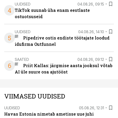
UUDISED
04.08.26, 09:15
4
TikTok suunab üha enam eestlaste
ostuotsuseid
UUDISED
04.08.26, 14:10
5
Pipedrive ostis endiste töötajate loodud
idufirma Outfunnel
SAATED
04.08.26, 09:12
6
Priit Kallas: järgmise aasta jooksul võtab
AI üle suure osa ajutööst
VIIMASED UUDISED
UUDISED
05.08.26, 12:31
Havas Estonia nimetab ametisse uue juhi