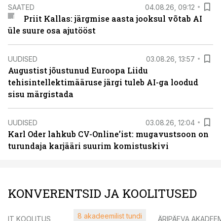
SAATED
04.08.26, 09:12
Priit Kallas: järgmise aasta jooksul võtab AI
üle suure osa ajutööst
UUDISED
03.08.26, 13:57
Augustist jõustunud Euroopa Liidu
tehisintellektimääruse järgi tuleb AI-ga loodud
sisu märgistada
UUDISED
03.08.26, 12:04
Karl Oder lahkub CV-Online’ist: mugavustsoon on
turundaja karjääri suurim komistuskivi
KONVERENTSID JA KOOLITUSED
8 akadeemilist tundi
IT KOOLITUS
ÄRIPÄEVA AKADEE