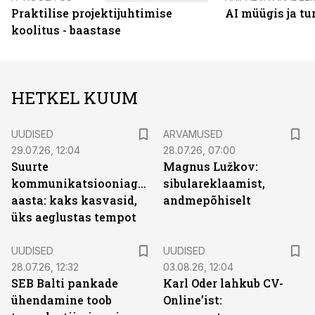
Praktilise projektijuhtimise
AI müügis ja t
koolitus - baastase
HETKEL KUUM
UUDISED
ARVAMUSED
29.07.26, 12:04
28.07.26, 07:00
Suurte
Magnus Lužkov:
kommunikatsiooniagentuuride
sibulareklaamist,
aasta: kaks kasvasid,
andmepõhiselt
üks aeglustas tempot
UUDISED
UUDISED
28.07.26, 12:32
03.08.26, 12:04
SEB Balti pankade
Karl Oder lahkub CV-
ühendamine toob
Online’ist: