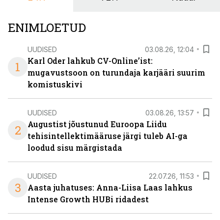
ENIMLOETUD
UUDISED
03.08.26, 12:04
Karl Oder lahkub CV-Online’ist:
1
mugavustsoon on turundaja karjääri suurim
komistuskivi
UUDISED
03.08.26, 13:57
Augustist jõustunud Euroopa Liidu
2
tehisintellektimääruse järgi tuleb AI-ga
loodud sisu märgistada
UUDISED
22.07.26, 11:53
3
Aasta juhatuses: Anna-Liisa Laas lahkus
Intense Growth HUBi ridadest