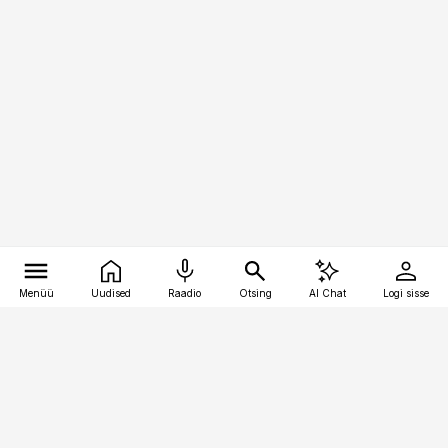
Menüü
Uudised
Raadio
Otsing
AI Chat
Logi sisse
Vana-Lõuna 39/1, 19094 Tallinn
(+372) 667 0111
bestmarketing@best-marketing.ee