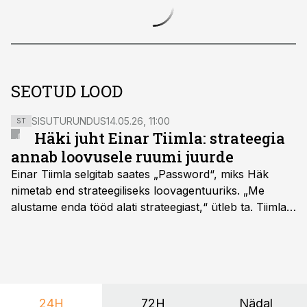
SEOTUD LOOD
SISUTURUNDUS
14.05.26, 11:00
ST
Häki juht Einar Tiimla: strateegia
annab loovusele ruumi juurde
Einar Tiimla selgitab saates „Password“, miks Häk
nimetab end strateegiliseks loovagentuuriks. „Me
alustame enda tööd alati strateegiast,“ ütleb ta. Tiimla
sõnul aitab põhjalik eeltöö vältida olukorda, kus klient
hakkab alles esimeste visuaalide pealt mõtlema, mida
ta tegelikult tahab.
24H
72H
Nädal