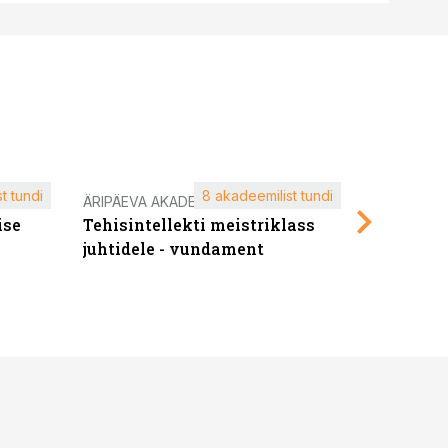
t tundi
8 akadeemilist tundi
ÄRIPÄEVA AKADEEMIA
ÄRIPÄEVA 
ise
Tehisintellekti meistriklass
Edukate f
juhtidele - vundament
kliendiü