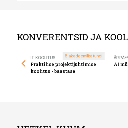
KONVERENTSID JA KOO
8 akadeemilist tundi
IT KOOLITUS
ÄRIPÄE
Praktilise projektijuhtimise
AI mü
koolitus - baastase