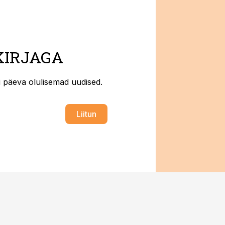
KIRJAGA
ti päeva olulisemad uudised.
Liitun