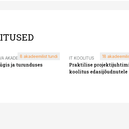
LITUSED
8 akadeemilist tundi
18 akadeemilis
VA AKADEEMIA
IT KOOLITUS
ügis ja turunduses
Praktilise projektijuhtim
koolitus edasijõudnutele