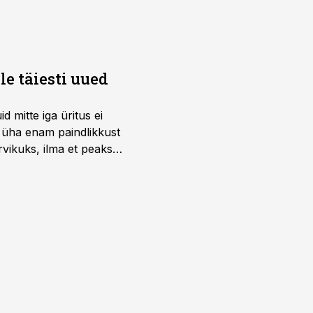
e täiesti uued
 mitte iga üritus ei
d üha enam paindlikkust
vikuks, ilma et peaks
 on just nendele