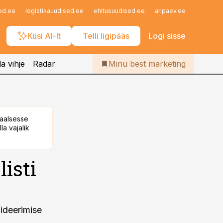
Iseteenindus
ed.ee
logistikauudised.ee
ehitusuudised.ee
aripaev.ee
finantsu
Telli Bestmarketing
Küsi AI-lt
Telli ligipääs
Logi sisse
a vihje
Radar
Minu best marketing
taalsesse
la vajalik
isti
ideerimise