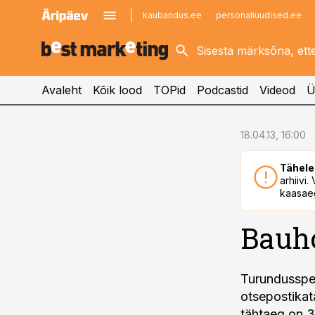
kaubandus.ee
personaliuudised.ee
kinnisvarauudised.ee
imelineajalugu.ee
logistikauudised.ee
imelineteadus.ee
Avaleht
Kõik lood
TOPid
Podcastid
Videod
Ü
cebook
18.04.13, 16:00
Twitter)
Tähele
kedIn
arhiivi
kaasaeg
ail
Bauho
k
Turundusspet
otsepostikat
tähtaeg on 30