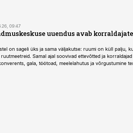
6.26, 09:47
dmuskeskuse uuendus avab korraldajatel
l on sageli üks ja sama väljakutse: ruumi on küll palju, kuid
 ruutmeetreid. Samal ajal soovivad ettevõtted ja korraldaja
onverents, gala, töötoad, meelelahutus ja võrgustumine ter
at asukohta. T1 keskuses tegutsev sündmuskeskus T1 Venue
uendusega, mis pakub senisest oluliselt rohkem lahendusi.