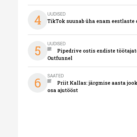
UUDISED
4
TikTok suunab üha enam eestlaste 
UUDISED
5
Pipedrive ostis endiste töötaja
Outfunnel
SAATED
6
Priit Kallas: järgmise aasta joo
osa ajutööst