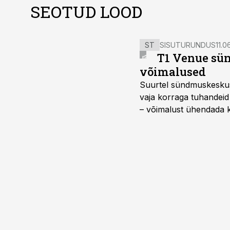
SEOTUD LOOD
ST
SISUTURUNDUS
11.0
T1 Venue sün
võimalused
Suurtel sündmuskeskuste
vaja korraga tuhandeid
– võimalust ühendada k
kasutama mitut erinev
vajadustele vastanud u