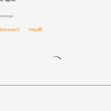
oimetaja
Salvesta
Vihja