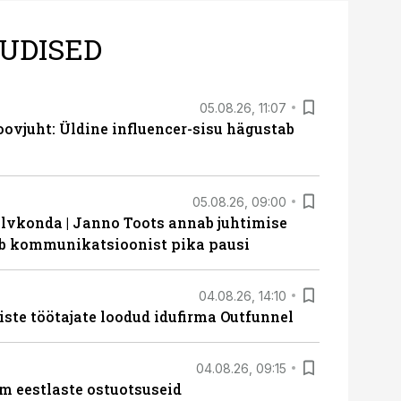
UDISED
05.08.26, 11:07
ovjuht: Üldine influencer-sisu hägustab
05.08.26, 09:00
lvkonda | Janno Toots annab juhtimise
eeb kommunikatsioonist pika pausi
04.08.26, 14:10
iste töötajate loodud idufirma Outfunnel
04.08.26, 09:15
m eestlaste ostuotsuseid