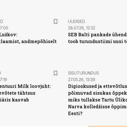
ED
UUDISED
07:00
28.07.26, 12:32
Lužkov:
SEB Balti pankade ühen
klaamist, andmepõhiselt
toob turundustiimi uusi 
ST
U
SISUTURUNDUS
7:19
27.05.26, 13:39
entuuri Milk loovjuht:
Digioskused ja ettevõtlu
evõtete tähtsus
põimuvad sisukas õppek
iäris kasvab
miks tullakse Tartu Ülik
Narva kolledžisse õppim
Eesti?