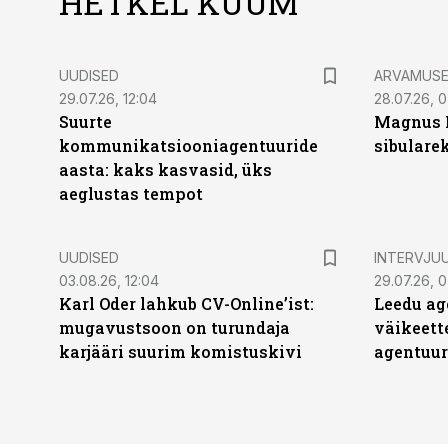
HETKEL KUUM
UUDISED
ARVAMUS
29.07.26, 12:04
28.07.26, 
Suurte
Magnus 
kommunikatsiooniagentuuride
sibulare
aasta: kaks kasvasid, üks
aeglustas tempot
UUDISED
INTERVJU
03.08.26, 12:04
29.07.26, 0
Karl Oder lahkub CV-Online’ist:
Leedu ag
mugavustsoon on turundaja
väikeett
karjääri suurim komistuskivi
agentuur