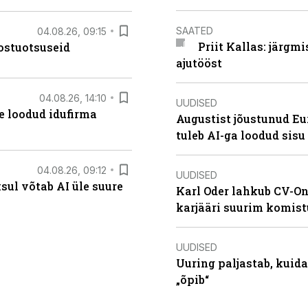
SAATED
04.08.26, 09:15
Priit Kallas: järgm
ostuotsuseid
ajutööst
04.08.26, 14:10
UUDISED
te loodud idufirma
Augustist jõustunud Eu
tuleb AI-ga loodud sis
04.08.26, 09:12
UUDISED
ksul võtab AI üle suure
Karl Oder lahkub CV-On
karjääri suurim komist
UUDISED
Uuring paljastab, kuida
„õpib“