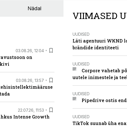
Nädal
VIIMASED U
UUDISED
Läti agentuuri WKND lo
brändide identiteeti
03.08.26, 12:04
ugavustsoon on
kivi
UUDISED
Corpore vahetab põ
uutele inimestele ja t
03.08.26, 13:57
tehisintellektimääruse
stada
UUDISED
Pipedrive ostis end
22.07.26, 11:53
lahkus Intense Growth
UUDISED
TikTok suunab üha ena