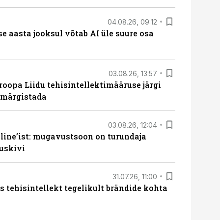
04.08.26, 09:12
ise aasta jooksul võtab AI üle suure osa
03.08.26, 13:57
roopa Liidu tehisintellektimääruse järgi
u märgistada
03.08.26, 12:04
line’ist: mugavustsoon on turundaja
uskivi
31.07.26, 11:00
s tehisintellekt tegelikult brändide kohta