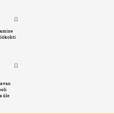
damine
töökohti
s
avas:
ooli
a üle