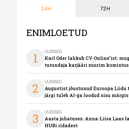
24H
72H
ENIMLOETUD
UUDISED
1
Karl Oder lahkub CV-Online’ist: m
turundaja karjääri suurim komistus
UUDISED
2
Augustist jõustunud Euroopa Liidu 
järgi tuleb AI-ga loodud sisu märgi
UUDISED
3
Aasta juhatuses: Anna-Liisa Laas 
HUBi ridadest