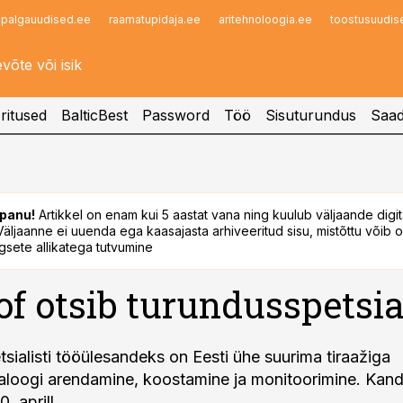
palgauudised.ee
raamatupidaja.ee
aritehnoloogia.ee
toostusuudis
Infopank
Radar
ritused
BalticBest
Password
Töö
Sisuturundus
Saad
panu!
Artikkel on enam kui 5 aastat vana ning kuulub väljaande digi
. Väljaanne ei uuenda ega kaasajasta arhiveeritud sisu, mistõttu võib ol
sete allikatega tutvumine
f otsib turundusspetsial
sialisti tööülesandeks on Eesti ühe suurima tiraažiga
aloogi arendamine, koostamine ja monitoorimine. Kand
. aprill.