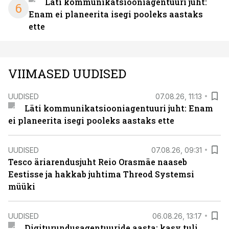
Läti kommunikatsiooniagentuuri juht:
6
Enam ei planeerita isegi pooleks aastaks
ette
VIIMASED UUDISED
UUDISED
07.08.26, 11:13
Läti kommunikatsiooniagentuuri juht: Enam
ei planeerita isegi pooleks aastaks ette
UUDISED
07.08.26, 09:31
Tesco äriarendusjuht Reio Orasmäe naaseb
Eestisse ja hakkab juhtima Threod Systemsi
müüki
UUDISED
06.08.26, 13:17
Digiturundusagentuuride aasta: kasv tuli