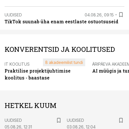
UUDISED
04.08.26, 09:15
TikTok suunab üha enam eestlaste ostuotsuseid
KONVERENTSID JA KOOLITUSED
8 akadeemilist tundi
IT KOOLITUS
ÄRIPÄEVA AKADEE
Praktilise projektijuhtimise
AI müügis ja t
koolitus - baastase
HETKEL KUUM
UUDISED
UUDISED
05.08.26, 12:31
03.08.26, 12:04