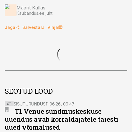
Maarit Kallas
Kaubandus.ee juht
Jaga
Salvesta
Vihja
SEOTUD LOOD
SISUTURUNDUS
11.06.26, 09:47
ST
T1 Venue sündmuskeskuse
uuendus avab korraldajatele täiesti
uued võimalused