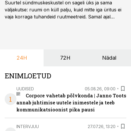
Suurtel sündmuskeskustel on sageli üks ja sama
väljakutse: ruumi on küll palju, kuid mitte iga üritus ei
vaja korraga tuhandeid ruutmeetreid. Samal ajal
soovivad ettevõtted ja korraldajad üha enam
paindlikkust – võimalust ühendada konverents, gala,
töötoad, meelelahutus ja võrgustumine tervikuks, ilma
et peaks kasutama mitut erinevat asukohta. T1
keskuses tegutsev sündmuskeskus T1 Venue on just
24H
72H
Nädal
nendele vajadustele vastanud uuendusega, mis pakub
senisest oluliselt rohkem lahendusi.
ENIMLOETUD
UUDISED
05.08.26, 09:00
Corpore vahetab põlvkonda | Janno Toots
1
annab juhtimise uutele inimestele ja teeb
kommunikatsioonist pika pausi
INTERVJUU
27.07.26, 13:20