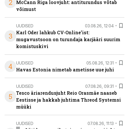
2
McCann Riga loovjuht: antiturundus võtab
võimust
UUDISED
03.08.26, 12:04
Karl Oder lahkub CV-Online’ist:
3
mugavustsoon on turundaja karjääri suurim
komistuskivi
UUDISED
05.08.26, 12:31
4
Havas Estonia nimetab ametisse uue juhi
UUDISED
07.08.26, 09:31
Tesco äriarendusjuht Reio Orasmäe naaseb
5
Eestisse ja hakkab juhtima Threod Systemsi
müüki
UUDISED
07.08.26, 11:13