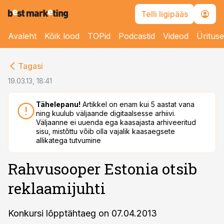
Telli ligipääs
Avaleht
Kõik lood
TOPid
Podcastid
Videod
Üritus
cebook
Tagasi
Twitter)
19.03.13, 18:41
kedIn
Tähelepanu!
Artikkel on enam kui 5 aastat vana
ning kuulub väljaande digitaalsesse arhiivi.
ail
Väljaanne ei uuenda ega kaasajasta arhiveeritud
sisu, mistõttu võib olla vajalik kaasaegsete
k
allikatega tutvumine
Rahvusooper Estonia otsib
reklaamijuhti
Konkursi lõpptähtaeg on 07.04.2013