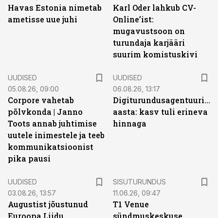
Havas Estonia nimetab
Karl Oder lahkub CV-
ametisse uue juhi
Online’ist:
mugavustsoon on
turundaja karjääri
suurim komistuskivi
UUDISED
UUDISED
05.08.26, 09:00
06.08.26, 13:17
Corpore vahetab
Digiturundusagentuuride
põlvkonda | Janno
aasta: kasv tuli erineva
Toots annab juhtimise
hinnaga
uutele inimestele ja teeb
kommunikatsioonist
pika pausi
ST
UUDISED
SISUTURUNDUS
03.08.26, 13:57
11.06.26, 09:47
Augustist jõustunud
T1 Venue
Euroopa Liidu
sündmuskeskuse