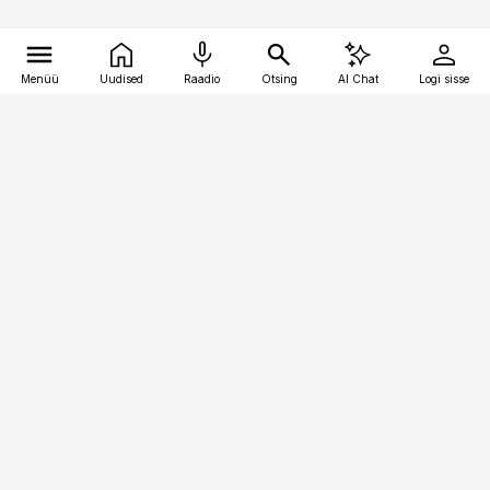
Menüü
Uudised
Raadio
Otsing
AI Chat
Logi sisse
Vana-Lõuna 39/1, 19094 Tallinn
(+372) 667 0111
bestmarketing@best-marketing.ee
Telli
Reklaam
Firmast
Sisu kasutamisõigused
Ajakirjaniku
eetikakoodeks
Üldtingimused
Privaatsustingimused
Küpsiste poliitika
KKK