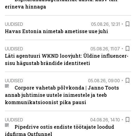
erineva hinnaga
UUDISED
05.08.26, 12:31
Havas Estonia nimetab ametisse uue juhi
UUDISED
05.08.26, 11:07
Läti agentuuri WKND loovjuht: Üldine influencer-
sisu hägustab brändide identiteeti
UUDISED
05.08.26, 09:00
Corpore vahetab põlvkonda | Janno Toots
annab juhtimise uutele inimestele ja teeb
kommunikatsioonist pika pausi
UUDISED
04.08.26, 14:10
Pipedrive ostis endiste töötajate loodud
idufirma Outfunnel