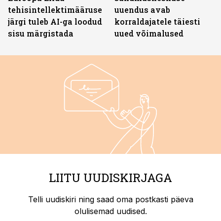
tehisintellektimääruse
uuendus avab
järgi tuleb AI-ga loodud
korraldajatele täiesti
sisu märgistada
uued võimalused
LIITU UUDISKIRJAGA
Telli uudiskiri ning saad oma postkasti päeva
olulisemad uudised.