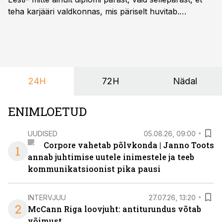
teha karjääri valdkonnas, mis päriselt huvitab.
Õppekava “Ettevõtlus ja digilahendused” ühendab
ettevõtluse, tehnoloogia ja praktilised oskused viisil,
mis kõnetab nii ettevõtjaid, värskeid koolilõpetajaid kui
ka neid, kes soovivad teha karjääripööret.
24H
72H
Nädal
ENIMLOETUD
UUDISED
05.08.26, 09:00
Corpore vahetab põlvkonda | Janno Toots
1
annab juhtimise uutele inimestele ja teeb
kommunikatsioonist pika pausi
INTERVJUU
27.07.26, 13:20
2
McCann Riga loovjuht: antiturundus võtab
võimust