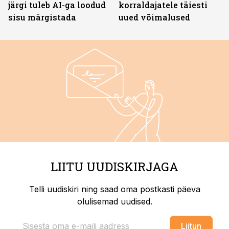
järgi tuleb AI-ga loodud
korraldajatele täiesti
sisu märgistada
uued võimalused
LIITU UUDISKIRJAGA
Telli uudiskiri ning saad oma postkasti päeva
olulisemad uudised.
Liitun