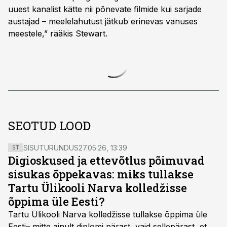
uuest kanalist kätte nii põnevate filmide kui sarjade
austajad – meelelahutust jätkub erinevas vanuses
meestele,” rääkis Stewart.
SEOTUD LOOD
SISUTURUNDUS
27.05.26, 13:39
ST
Digioskused ja ettevõtlus põimuvad
sisukas õppekavas: miks tullakse
Tartu Ülikooli Narva kolledžisse
õppima üle Eesti?
Tartu Ülikooli Narva kolledžisse tullakse õppima üle
Eesti– mitte ainult diplomi pärast, vaid sellepärast, et