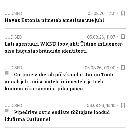
UUDISED
05.08.26, 12:31
Havas Estonia nimetab ametisse uue juhi
UUDISED
05.08.26, 11:07
Läti agentuuri WKND loovjuht: Üldine influencer-
sisu hägustab brändide identiteeti
UUDISED
05.08.26, 09:00
Corpore vahetab põlvkonda | Janno Toots
annab juhtimise uutele inimestele ja teeb
kommunikatsioonist pika pausi
UUDISED
04.08.26, 14:10
Pipedrive ostis endiste töötajate loodud
idufirma Outfunnel