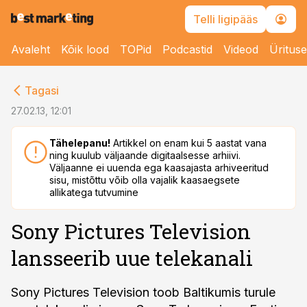
Telli ligipääs
Avaleht
Kõik lood
TOPid
Podcastid
Videod
Üritus
cebook
Tagasi
Twitter)
27.02.13, 12:01
kedIn
Tähelepanu!
Artikkel on enam kui 5 aastat vana
ning kuulub väljaande digitaalsesse arhiivi.
ail
Väljaanne ei uuenda ega kaasajasta arhiveeritud
sisu, mistõttu võib olla vajalik kaasaegsete
k
allikatega tutvumine
Sony Pictures Television
lansseerib uue telekanali
Sony Pictures Television toob Baltikumis turule