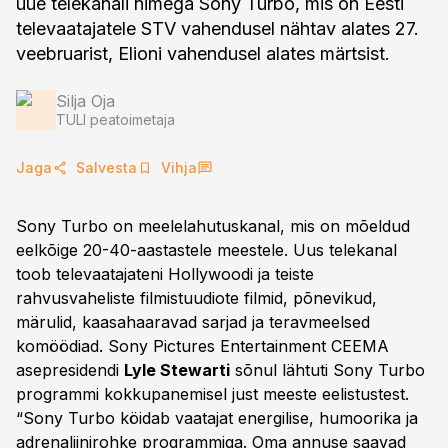
uue telekanali nimega Sony Turbo, mis on Eesti
televaatajatele STV vahendusel nähtav alates 27.
veebruarist, Elioni vahendusel alates märtsist.
Silja Oja
TULI peatoimetaja
Jaga
Salvesta
Vihja
Sony Turbo on meelelahutuskanal, mis on mõeldud
eelkõige 20-40-aastastele meestele. Uus telekanal
toob televaatajateni Hollywoodi ja teiste
rahvusvaheliste filmistuudiote filmid, põnevikud,
märulid, kaasahaaravad sarjad ja teravmeelsed
komöödiad. Sony Pictures Entertainment CEEMA
asepresidendi
Lyle Stewarti
sõnul lähtuti Sony Turbo
programmi kokkupanemisel just meeste eelistustest.
“Sony Turbo köidab vaatajat energilise, humoorika ja
adrenaliinirohke programmiga. Oma annuse saavad