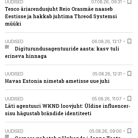
UUDISED
07.08.26, 09:31
Tesco äriarendusjuht Reio Orasmäe naaseb
Eestisse ja hakkab juhtima Threod Systemsi
müüki
UUDISED
06.08.26, 13:17
Digiturundusagentuuride aasta: kasv tuli
erineva hinnaga
UUDISED
05.08.26, 12:31
Havas Estonia nimetab ametisse uue juhi
UUDISED
05.08.26, 11:07
Läti agentuuri WKND loovjuht: Üldine influencer-
sisu hägustab brändide identiteeti
UUDISED
05.08.26, 09:00