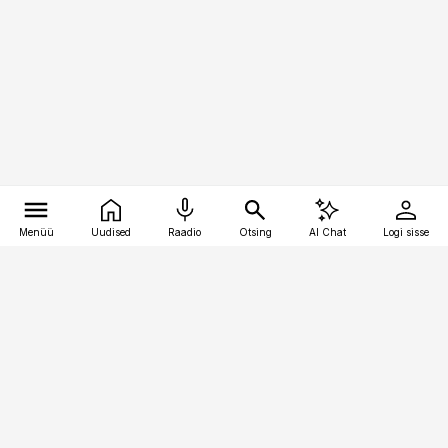
Menüü
Uudised
Raadio
Otsing
AI Chat
Logi sisse
Vana-Lõuna 39/1, 19094 Tallinn
(+372) 667 0111
bestmarketing@best-marketing.ee
Telli
Reklaam