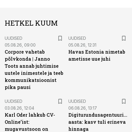
HETKEL KUUM
UUDISED
UUDISED
05.08.26, 09:00
05.08.26, 12:31
Corpore vahetab
Havas Estonia nimetab
põlvkonda | Janno
ametisse uue juhi
Toots annab juhtimise
uutele inimestele ja teeb
kommunikatsioonist
pika pausi
UUDISED
UUDISED
03.08.26, 12:04
06.08.26, 13:17
Karl Oder lahkub CV-
Digiturundusagentuuride
Online’ist:
aasta: kasv tuli erineva
mugavustsoon on
hinnaga