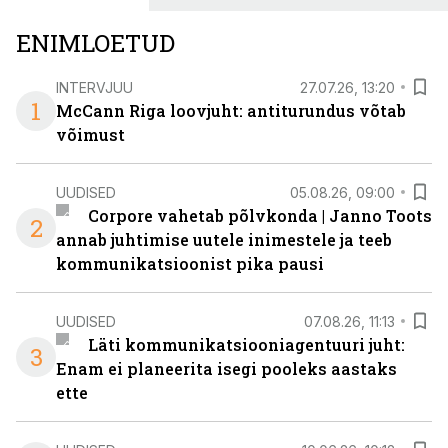
senisest oluliselt rohkem lahendusi.
ENIMLOETUD
INTERVJUU
27.07.26, 13:20
1
McCann Riga loovjuht: antiturundus võtab
võimust
UUDISED
05.08.26, 09:00
Corpore vahetab põlvkonda | Janno Toots
2
annab juhtimise uutele inimestele ja teeb
kommunikatsioonist pika pausi
UUDISED
07.08.26, 11:13
Läti kommunikatsiooniagentuuri juht:
3
Enam ei planeerita isegi pooleks aastaks
ette