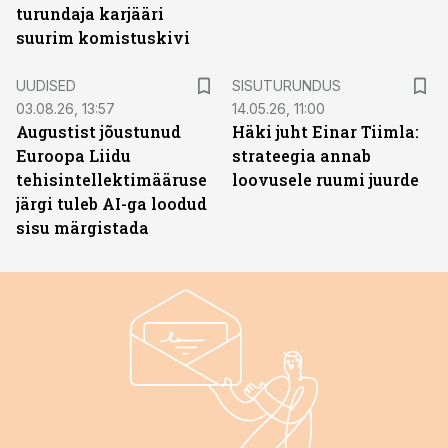
turundaja karjääri
suurim komistuskivi
ST
UUDISED
SISUTURUNDUS
03.08.26, 13:57
14.05.26, 11:00
Augustist jõustunud
Häki juht Einar Tiimla:
Euroopa Liidu
strateegia annab
tehisintellektimääruse
loovusele ruumi juurde
järgi tuleb AI-ga loodud
sisu märgistada