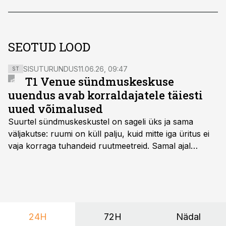
SEOTUD LOOD
SISUTURUNDUS
11.06.26, 09:47
ST
T1 Venue sündmuskeskuse
uuendus avab korraldajatele täiesti
uued võimalused
Suurtel sündmuskeskustel on sageli üks ja sama
väljakutse: ruumi on küll palju, kuid mitte iga üritus ei
vaja korraga tuhandeid ruutmeetreid. Samal ajal
soovivad ettevõtted ja korraldajad üha enam
paindlikkust – võimalust ühendada konverents, gala,
töötoad, meelelahutus ja võrgustumine tervikuks, ilma
et peaks kasutama mitut erinevat asukohta. T1
keskuses tegutsev sündmuskeskus T1 Venue on just
24H
72H
Nädal
nendele vajadustele vastanud uuendusega, mis pakub