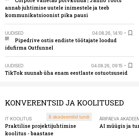
Corpore vahetab põlvkonda | Janno Toots
annab juhtimise uutele inimestele ja teeb
kommunikatsioonist pika pausi
UUDISED
04.08.26, 14:10
Pipedrive ostis endiste töötajate loodud
idufirma Outfunnel
UUDISED
04.08.26, 09:15
TikTok suunab üha enam eestlaste ostuotsuseid
KONVERENTSID JA KOOLITUSED
8 akadeemilist tundi
IT KOOLITUS
ÄRIPÄEVA AKADEE
Praktilise projektijuhtimise
AI müügis ja t
koolitus - baastase