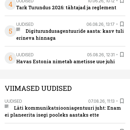
UUDISED
10.06.26, 10:12
4
Tark Turundus 2026: tähtajad ja reglement
UUDISED
06.08.26, 13:17
5
Digiturundusagentuuride aasta: kasv tuli
erineva hinnaga
UUDISED
05.08.26, 12:31
6
Havas Estonia nimetab ametisse uue juhi
VIIMASED UUDISED
UUDISED
07.08.26, 11:13
Läti kommunikatsiooniagentuuri juht: Enam
ei planeerita isegi pooleks aastaks ette