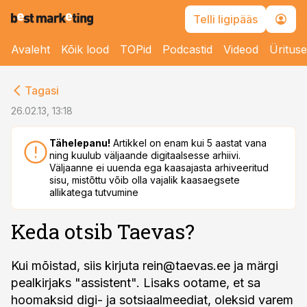
Telli ligipääs
Avaleht
Kõik lood
TOPid
Podcastid
Videod
Üritus
cebook
Tagasi
Twitter)
26.02.13, 13:18
kedIn
Tähelepanu!
Artikkel on enam kui 5 aastat vana
ning kuulub väljaande digitaalsesse arhiivi.
ail
Väljaanne ei uuenda ega kaasajasta arhiveeritud
sisu, mistõttu võib olla vajalik kaasaegsete
k
allikatega tutvumine
Keda otsib Taevas?
Kui mõistad, siis kirjuta
rein@taevas.ee
ja märgi
pealkirjaks "assistent". Lisaks ootame, et sa
hoomaksid digi- ja sotsiaalmeediat, oleksid varem