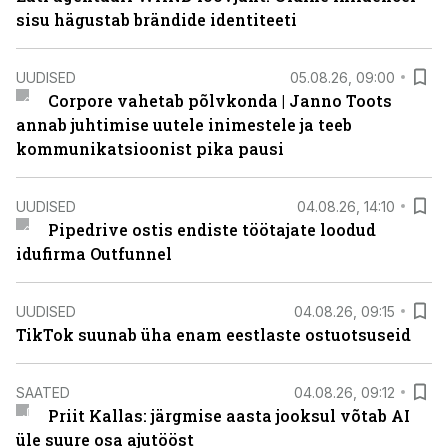
sisu hägustab brändide identiteeti
UUDISED
05.08.26, 09:00
Corpore vahetab põlvkonda | Janno Toots
annab juhtimise uutele inimestele ja teeb
kommunikatsioonist pika pausi
UUDISED
04.08.26, 14:10
Pipedrive ostis endiste töötajate loodud
idufirma Outfunnel
UUDISED
04.08.26, 09:15
TikTok suunab üha enam eestlaste ostuotsuseid
SAATED
04.08.26, 09:12
Priit Kallas: järgmise aasta jooksul võtab AI
üle suure osa ajutööst