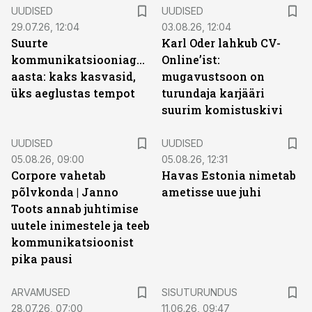
UUDISED
UUDISED
29.07.26, 12:04
03.08.26, 12:04
Suurte
Karl Oder lahkub CV-
kommunikatsiooniagentuuride
Online’ist:
aasta: kaks kasvasid,
mugavustsoon on
üks aeglustas tempot
turundaja karjääri
suurim komistuskivi
UUDISED
UUDISED
05.08.26, 09:00
05.08.26, 12:31
Corpore vahetab
Havas Estonia nimetab
põlvkonda | Janno
ametisse uue juhi
Toots annab juhtimise
uutele inimestele ja teeb
kommunikatsioonist
pika pausi
ST
ARVAMUSED
SISUTURUNDUS
28.07.26, 07:00
11.06.26, 09:47