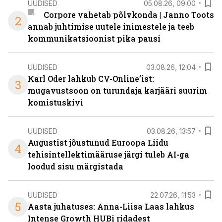
UUDISED
05.08.26, 09:00
Corpore vahetab põlvkonda | Janno Toots
2
annab juhtimise uutele inimestele ja teeb
kommunikatsioonist pika pausi
UUDISED
03.08.26, 12:04
Karl Oder lahkub CV-Online’ist:
3
mugavustsoon on turundaja karjääri suurim
komistuskivi
UUDISED
03.08.26, 13:57
Augustist jõustunud Euroopa Liidu
4
tehisintellektimääruse järgi tuleb AI-ga
loodud sisu märgistada
UUDISED
22.07.26, 11:53
5
Aasta juhatuses: Anna-Liisa Laas lahkus
Intense Growth HUBi ridadest