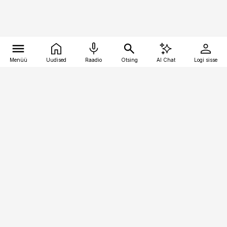
Menüü
Uudised
Raadio
Otsing
AI Chat
Logi sisse
Vana-Lõuna 39/1, 19094 Tallinn
(+372) 667 0111
bestmarketing@best-marketing.ee
Telli
Reklaam
Firmast
Sisu kasutamisõigused
Ajakirjaniku
eetikakoodeks