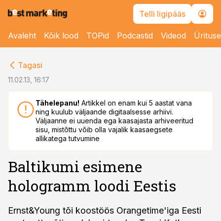
Telli ligipääs
Avaleht
Kõik lood
TOPid
Podcastid
Videod
Üritus
cebook
Tagasi
Twitter)
11.02.13, 16:17
kedIn
Tähelepanu!
Artikkel on enam kui 5 aastat vana
ning kuulub väljaande digitaalsesse arhiivi.
ail
Väljaanne ei uuenda ega kaasajasta arhiveeritud
sisu, mistõttu võib olla vajalik kaasaegsete
k
allikatega tutvumine
Baltikumi esimene
hologramm loodi Eestis
Ernst&Young tõi koostöös Orangetime'iga Eesti