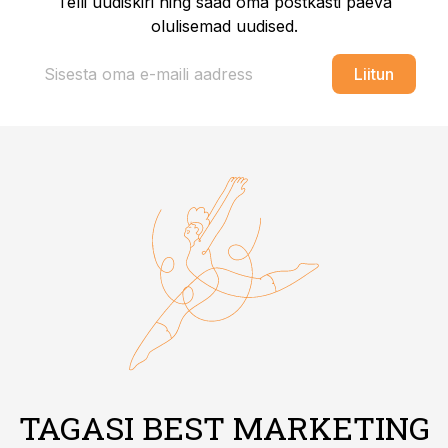
Telli uudiskiri ning saad oma postkasti päeva
olulisemad uudised.
Liitun
TAGASI BEST MARKETING