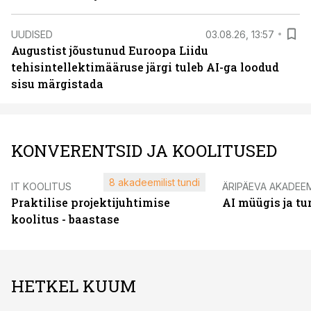
UUDISED
03.08.26, 13:57
Augustist jõustunud Euroopa Liidu
tehisintellektimääruse järgi tuleb AI-ga loodud
sisu märgistada
KONVERENTSID JA KOOLITUSED
8 akadeemilist tundi
IT KOOLITUS
ÄRIPÄEVA AKADEE
Praktilise projektijuhtimise
AI müügis ja t
koolitus - baastase
HETKEL KUUM