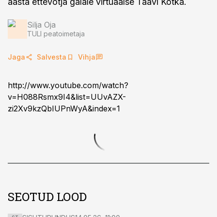
aasta ettevõtja galale virtuaalse Taavi Kotka.
Silja Oja
TULI peatoimetaja
Jaga
Salvesta
Vihja
http://www.youtube.com/watch?
v=H088Rsmx9I4&list=UUvAZX-
zi2Xv9kzQbIUPnWyA&index=1
SEOTUD LOOD