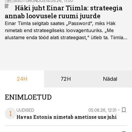
SISUTURUNDUS
14.05.26, 11:00
ST
Häki juht Einar Tiimla: strateegia
annab loovusele ruumi juurde
Einar Tiimla selgitab saates „Password“, miks Häk
nimetab end strateegiliseks loovagentuuriks. „Me
alustame enda tööd alati strateegiast,“ ütleb ta. Tiimla
sõnul aitab põhjalik eeltöö vältida olukorda, kus klient
hakkab alles esimeste visuaalide pealt mõtlema, mida
ta tegelikult tahab.
24H
72H
Nädal
ENIMLOETUD
UUDISED
05.08.26, 12:31
1
Havas Estonia nimetab ametisse uue juhi