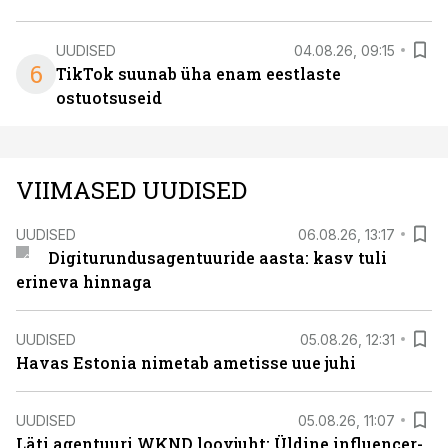
UUDISED
04.08.26, 09:15
6
TikTok suunab üha enam eestlaste
ostuotsuseid
VIIMASED UUDISED
UUDISED
06.08.26, 13:17
Digiturundusagentuuride aasta: kasv tuli
erineva hinnaga
UUDISED
05.08.26, 12:31
Havas Estonia nimetab ametisse uue juhi
UUDISED
05.08.26, 11:07
Läti agentuuri WKND loovjuht: Üldine influencer-