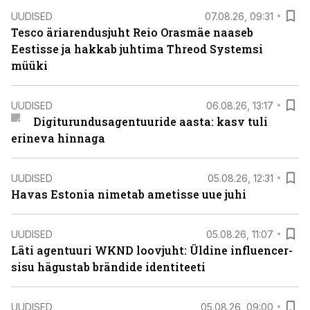
UUDISED
07.08.26, 09:31
Tesco äriarendusjuht Reio Orasmäe naaseb
Eestisse ja hakkab juhtima Threod Systemsi
müüki
UUDISED
06.08.26, 13:17
Digiturundusagentuuride aasta: kasv tuli
erineva hinnaga
UUDISED
05.08.26, 12:31
Havas Estonia nimetab ametisse uue juhi
UUDISED
05.08.26, 11:07
Läti agentuuri WKND loovjuht: Üldine influencer-
sisu hägustab brändide identiteeti
UUDISED
05.08.26, 09:00