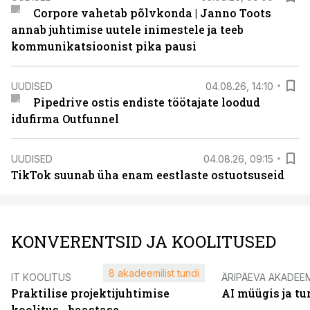
Corpore vahetab põlvkonda | Janno Toots
annab juhtimise uutele inimestele ja teeb
kommunikatsioonist pika pausi
UUDISED
04.08.26, 14:10
Pipedrive ostis endiste töötajate loodud
idufirma Outfunnel
UUDISED
04.08.26, 09:15
TikTok suunab üha enam eestlaste ostuotsuseid
KONVERENTSID JA KOOLITUSED
8 akadeemilist tundi
IT KOOLITUS
ÄRIPÄEVA AKADEE
Praktilise projektijuhtimise
AI müügis ja t
koolitus - baastase