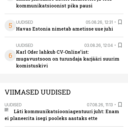
kommunikatsioonist pika pausi
UUDISED
05.08.26, 12:31
5
Havas Estonia nimetab ametisse uue juhi
UUDISED
03.08.26, 12:04
Karl Oder lahkub CV-Online’ist:
6
mugavustsoon on turundaja karjääri suurim
komistuskivi
VIIMASED UUDISED
UUDISED
07.08.26, 11:13
Läti kommunikatsiooniagentuuri juht: Enam
ei planeerita isegi pooleks aastaks ette