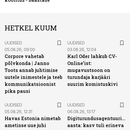
HETKEL KUUM
UUDISED
UUDISED
05.08.26, 09:00
03.08.26, 12:04
Corpore vahetab
Karl Oder lahkub CV-
põlvkonda | Janno
Online’ist:
Toots annab juhtimise
mugavustsoon on
uutele inimestele ja teeb
turundaja karjääri
kommunikatsioonist
suurim komistuskivi
pika pausi
UUDISED
UUDISED
05.08.26, 12:31
06.08.26, 13:17
Havas Estonia nimetab
Digiturundusagentuuride
ametisse uue juhi
aasta: kasv tuli erineva