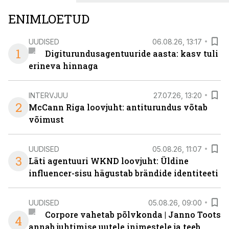
ENIMLOETUD
UUDISED
06.08.26, 13:17
1
Digiturundusagentuuride aasta: kasv tuli
erineva hinnaga
INTERVJUU
27.07.26, 13:20
2
McCann Riga loovjuht: antiturundus võtab
võimust
UUDISED
05.08.26, 11:07
3
Läti agentuuri WKND loovjuht: Üldine
influencer-sisu hägustab brändide identiteeti
UUDISED
05.08.26, 09:00
Corpore vahetab põlvkonda | Janno Toots
4
annab juhtimise uutele inimestele ja teeb