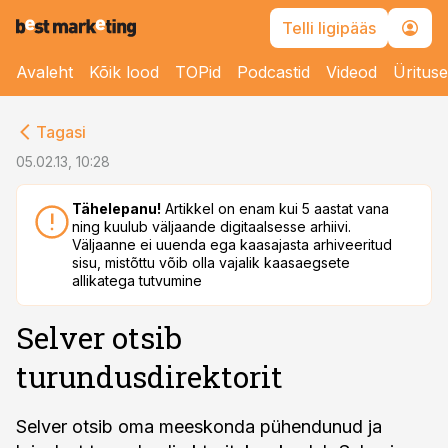
Telli ligipääs
Avaleht
Kõik lood
TOPid
Podcastid
Videod
Üritus
cebook
Tagasi
Twitter)
05.02.13, 10:28
kedIn
Tähelepanu!
Artikkel on enam kui 5 aastat vana
ning kuulub väljaande digitaalsesse arhiivi.
ail
Väljaanne ei uuenda ega kaasajasta arhiveeritud
sisu, mistõttu võib olla vajalik kaasaegsete
k
allikatega tutvumine
Selver otsib
turundusdirektorit
Selver otsib oma meeskonda pühendunud ja