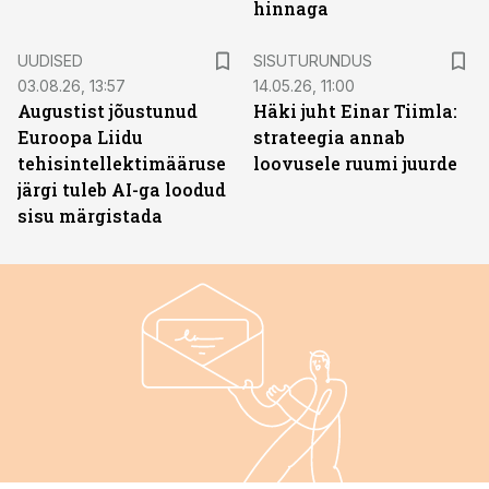
hinnaga
ST
UUDISED
SISUTURUNDUS
03.08.26, 13:57
14.05.26, 11:00
Augustist jõustunud
Häki juht Einar Tiimla:
Euroopa Liidu
strateegia annab
tehisintellektimääruse
loovusele ruumi juurde
järgi tuleb AI-ga loodud
sisu märgistada