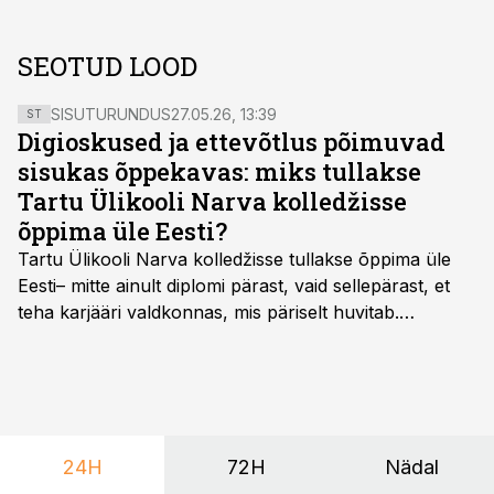
SEOTUD LOOD
SISUTURUNDUS
27.05.26, 13:39
ST
Digioskused ja ettevõtlus põimuvad
sisukas õppekavas: miks tullakse
Tartu Ülikooli Narva kolledžisse
õppima üle Eesti?
Tartu Ülikooli Narva kolledžisse tullakse õppima üle
Eesti– mitte ainult diplomi pärast, vaid sellepärast, et
teha karjääri valdkonnas, mis päriselt huvitab.
Õppekava “Ettevõtlus ja digilahendused” ühendab
ettevõtluse, tehnoloogia ja praktilised oskused viisil,
mis kõnetab nii ettevõtjaid, värskeid koolilõpetajaid kui
ka neid, kes soovivad teha karjääripööret.
24H
72H
Nädal