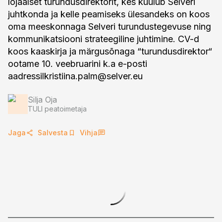
lojaalset turundusdirektorit, kes kuulub Selveri
juhtkonda ja kelle peamiseks ülesandeks on koos
oma meeskonnaga Selveri turundustegevuse ning
kommunikatsiooni strateegiline juhtimine. CV-d
koos kaaskirja ja märgusõnaga “turundusdirektor“
ootame 10. veebruarini k.a e-posti
aadressilkristiina.palm@selver.eu
Silja Oja
TULI peatoimetaja
Jaga
Salvesta
Vihja