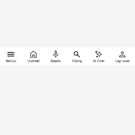
Menüü
Uudised
Raadio
Otsing
AI Chat
Logi sisse
Vana-Lõuna 39/1, 19094 Tallinn
(+372) 667 0111
bestmarketing@best-marketing.ee
Telli
Reklaam
Firmast