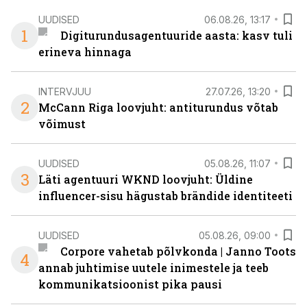
UUDISED
06.08.26, 13:17
1
Digiturundusagentuuride aasta: kasv tuli
erineva hinnaga
INTERVJUU
27.07.26, 13:20
2
McCann Riga loovjuht: antiturundus võtab
võimust
UUDISED
05.08.26, 11:07
3
Läti agentuuri WKND loovjuht: Üldine
influencer-sisu hägustab brändide identiteeti
UUDISED
05.08.26, 09:00
Corpore vahetab põlvkonda | Janno Toots
4
annab juhtimise uutele inimestele ja teeb
kommunikatsioonist pika pausi