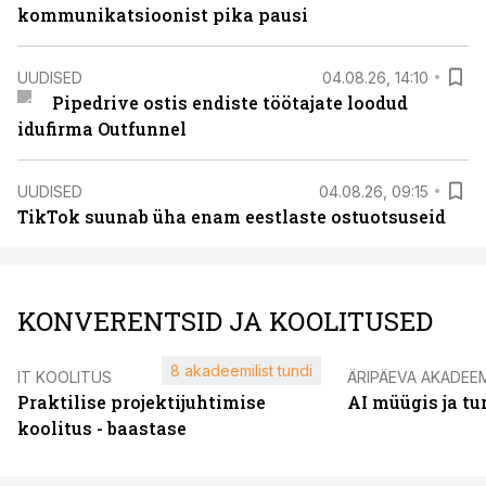
kommunikatsioonist pika pausi
UUDISED
04.08.26, 14:10
Pipedrive ostis endiste töötajate loodud
idufirma Outfunnel
UUDISED
04.08.26, 09:15
TikTok suunab üha enam eestlaste ostuotsuseid
KONVERENTSID JA KOOLITUSED
8 akadeemilist tundi
IT KOOLITUS
ÄRIPÄEVA AKADEE
Praktilise projektijuhtimise
AI müügis ja t
koolitus - baastase