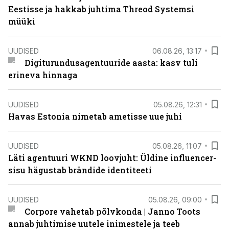
Eestisse ja hakkab juhtima Threod Systemsi
müüki
UUDISED
06.08.26, 13:17
Digiturundusagentuuride aasta: kasv tuli
erineva hinnaga
UUDISED
05.08.26, 12:31
Havas Estonia nimetab ametisse uue juhi
UUDISED
05.08.26, 11:07
Läti agentuuri WKND loovjuht: Üldine influencer-
sisu hägustab brändide identiteeti
UUDISED
05.08.26, 09:00
Corpore vahetab põlvkonda | Janno Toots
annab juhtimise uutele inimestele ja teeb