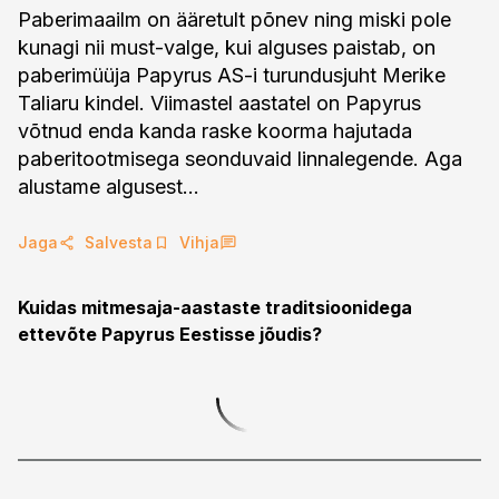
Paberimaailm on ääretult põnev ning miski pole
kunagi nii must-valge, kui alguses paistab, on
paberimüüja Papyrus AS-i turundusjuht Merike
Taliaru kindel. Viimastel aastatel on Papyrus
võtnud enda kanda raske koorma hajutada
paberitootmisega seonduvaid linnalegende. Aga
alustame algusest...
Jaga
Salvesta
Vihja
Kuidas mitmesaja-aastaste traditsioonidega
ettevõte Papyrus Eestisse jõudis?