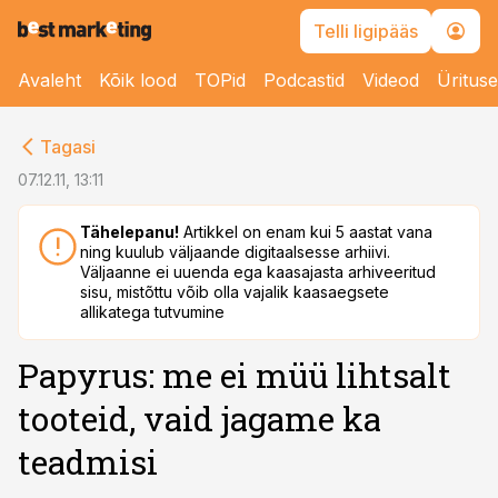
Telli ligipääs
Avaleht
Kõik lood
TOPid
Podcastid
Videod
Üritus
cebook
Tagasi
Twitter)
07.12.11, 13:11
kedIn
Tähelepanu!
Artikkel on enam kui 5 aastat vana
ning kuulub väljaande digitaalsesse arhiivi.
ail
Väljaanne ei uuenda ega kaasajasta arhiveeritud
sisu, mistõttu võib olla vajalik kaasaegsete
k
allikatega tutvumine
Papyrus: me ei müü lihtsalt
tooteid, vaid jagame ka
teadmisi