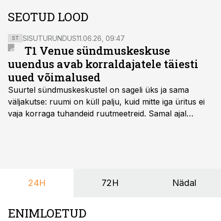
SEOTUD LOOD
SISUTURUNDUS
11.06.26, 09:47
ST
T1 Venue sündmuskeskuse
uuendus avab korraldajatele täiesti
uued võimalused
Suurtel sündmuskeskustel on sageli üks ja sama
väljakutse: ruumi on küll palju, kuid mitte iga üritus ei
vaja korraga tuhandeid ruutmeetreid. Samal ajal
soovivad ettevõtted ja korraldajad üha enam
paindlikkust – võimalust ühendada konverents, gala,
töötoad, meelelahutus ja võrgustumine tervikuks, ilma
et peaks kasutama mitut erinevat asukohta. T1
keskuses tegutsev sündmuskeskus T1 Venue on just
24H
72H
Nädal
nendele vajadustele vastanud uuendusega, mis pakub
senisest oluliselt rohkem lahendusi.
ENIMLOETUD