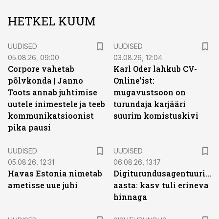
HETKEL KUUM
UUDISED
UUDISED
05.08.26, 09:00
03.08.26, 12:04
Corpore vahetab
Karl Oder lahkub CV-
põlvkonda | Janno
Online’ist:
Toots annab juhtimise
mugavustsoon on
uutele inimestele ja teeb
turundaja karjääri
kommunikatsioonist
suurim komistuskivi
pika pausi
UUDISED
UUDISED
05.08.26, 12:31
06.08.26, 13:17
Havas Estonia nimetab
Digiturundusagentuuride
ametisse uue juhi
aasta: kasv tuli erineva
hinnaga
ST