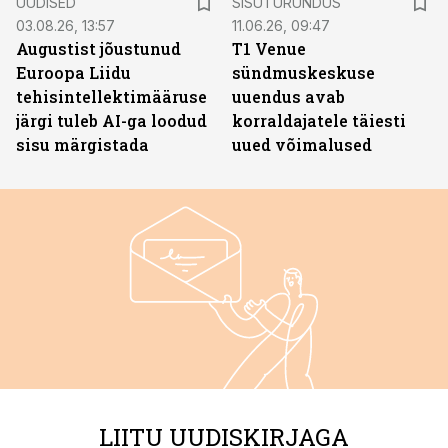
UUDISED
SISUTURUNDUS
03.08.26, 13:57
11.06.26, 09:47
Augustist jõustunud
T1 Venue
Euroopa Liidu
sündmuskeskuse
tehisintellektimääruse
uuendus avab
järgi tuleb AI-ga loodud
korraldajatele täiesti
sisu märgistada
uued võimalused
LIITU UUDISKIRJAGA