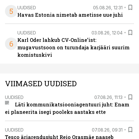
UUDISED
05.08.26, 12:31
5
Havas Estonia nimetab ametisse uue juhi
UUDISED
03.08.26, 12:04
Karl Oder lahkub CV-Online’ist:
6
mugavustsoon on turundaja karjääri suurim
komistuskivi
VIIMASED UUDISED
UUDISED
07.08.26, 11:13
Läti kommunikatsiooniagentuuri juht: Enam
ei planeerita isegi pooleks aastaks ette
UUDISED
07.08.26, 09:31
Tesco äriarendusjuht Reio Orasmäe naaseb