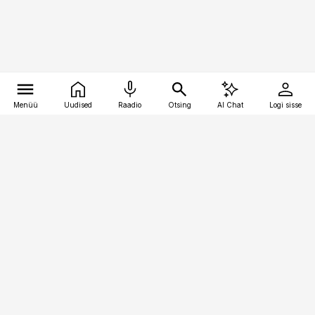
Menüü
Uudised
Raadio
Otsing
AI Chat
Logi sisse
Vana-Lõuna 39/1, 19094 Tallinn
(+372) 667 0111
bestmarketing@best-marketing.ee
Telli
Reklaam
Firmast
Sisu kasutamisõigused
Ajakirjaniku