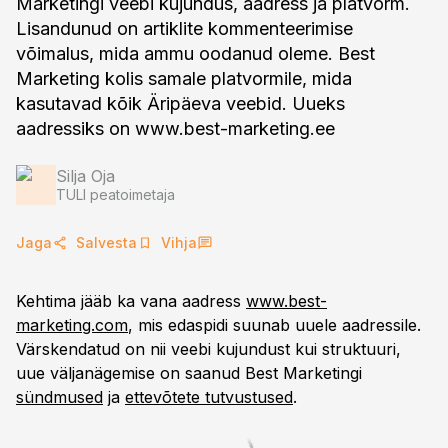
Marketingi veebi kujundus, aadress ja platvorm.
Lisandunud on artiklite kommenteerimise
võimalus, mida ammu oodanud oleme. Best
Marketing kolis samale platvormile, mida
kasutavad kõik Äripäeva veebid. Uueks
aadressiks on www.best-marketing.ee
Silja Oja
TULI peatoimetaja
Jaga
Salvesta
Vihja
Kehtima jääb ka vana aadress
www.best-
marketing.com
, mis edaspidi suunab uuele aadressile.
Värskendatud on nii veebi kujundust kui struktuuri,
uue väljanägemise on saanud Best Marketingi
sündmused
ja
ettevõtete tutvustused
.