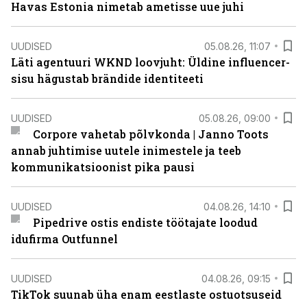
Havas Estonia nimetab ametisse uue juhi
UUDISED
05.08.26, 11:07
Läti agentuuri WKND loovjuht: Üldine influencer-
sisu hägustab brändide identiteeti
UUDISED
05.08.26, 09:00
Corpore vahetab põlvkonda | Janno Toots
annab juhtimise uutele inimestele ja teeb
kommunikatsioonist pika pausi
UUDISED
04.08.26, 14:10
Pipedrive ostis endiste töötajate loodud
idufirma Outfunnel
UUDISED
04.08.26, 09:15
TikTok suunab üha enam eestlaste ostuotsuseid