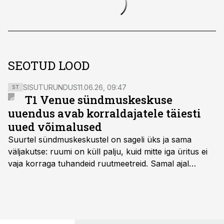
SEOTUD LOOD
SISUTURUNDUS
11.06.26, 09:47
ST
T1 Venue sündmuskeskuse
uuendus avab korraldajatele täiesti
uued võimalused
Suurtel sündmuskeskustel on sageli üks ja sama
väljakutse: ruumi on küll palju, kuid mitte iga üritus ei
vaja korraga tuhandeid ruutmeetreid. Samal ajal
soovivad ettevõtted ja korraldajad üha enam
paindlikkust – võimalust ühendada konverents, gala,
töötoad, meelelahutus ja võrgustumine tervikuks, ilma
et peaks kasutama mitut erinevat asukohta. T1
keskuses tegutsev sündmuskeskus T1 Venue on just