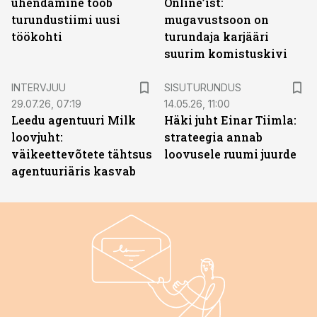
ühendamine toob
Online’ist:
turundustiimi uusi
mugavustsoon on
töökohti
turundaja karjääri
suurim komistuskivi
ST
INTERVJUU
SISUTURUNDUS
29.07.26, 07:19
14.05.26, 11:00
Leedu agentuuri Milk
Häki juht Einar Tiimla:
loovjuht:
strateegia annab
väikeettevõtete tähtsus
loovusele ruumi juurde
agentuuriäris kasvab