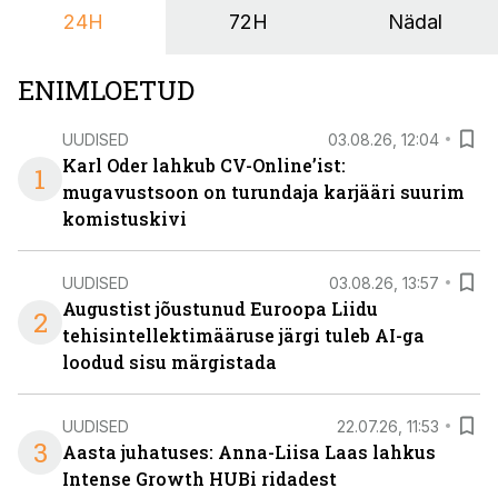
24H
72H
Nädal
nendele vajadustele vastanud uuendusega, mis pakub
senisest oluliselt rohkem lahendusi.
ENIMLOETUD
UUDISED
03.08.26, 12:04
Karl Oder lahkub CV-Online’ist:
1
mugavustsoon on turundaja karjääri suurim
komistuskivi
UUDISED
03.08.26, 13:57
Augustist jõustunud Euroopa Liidu
2
tehisintellektimääruse järgi tuleb AI-ga
loodud sisu märgistada
UUDISED
22.07.26, 11:53
3
Aasta juhatuses: Anna-Liisa Laas lahkus
Intense Growth HUBi ridadest