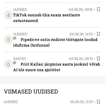
UUDISED
04.08.26, 09:15
4
TikTok suunab üha enam eestlaste
ostuotsuseid
UUDISED
04.08.26, 14:10
5
Pipedrive ostis endiste töötajate loodud
idufirma Outfunnel
SAATED
04.08.26, 09:12
6
Priit Kallas: järgmise aasta jooksul võtab
AI üle suure osa ajutööst
VIIMASED UUDISED
UUDISED
05.08.26, 12:31