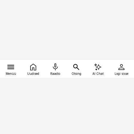
Menüü
Uudised
Raadio
Otsing
AI Chat
Logi sisse
Vana-Lõuna 39/1, 19094 Tallinn
(+372) 667 0111
bestmarketing@best-marketing.ee