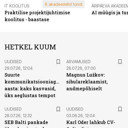
8 akadeemilist tundi
IT KOOLITUS
ÄRIPÄEVA AKADEE
Praktilise projektijuhtimise
AI müügis ja t
koolitus - baastase
HETKEL KUUM
UUDISED
ARVAMUSED
29.07.26, 12:04
28.07.26, 07:00
Suurte
Magnus Lužkov:
kommunikatsiooniagentuuride
sibulareklaamist,
aasta: kaks kasvasid,
andmepõhiselt
üks aeglustas tempot
UUDISED
UUDISED
28.07.26, 12:32
03.08.26, 12:04
SEB Balti pankade
Karl Oder lahkub CV-