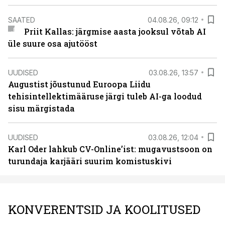
SAATED
04.08.26, 09:12
Priit Kallas: järgmise aasta jooksul võtab AI
üle suure osa ajutööst
UUDISED
03.08.26, 13:57
Augustist jõustunud Euroopa Liidu
tehisintellektimääruse järgi tuleb AI-ga loodud
sisu märgistada
UUDISED
03.08.26, 12:04
Karl Oder lahkub CV-Online’ist: mugavustsoon on
turundaja karjääri suurim komistuskivi
KONVERENTSID JA KOOLITUSED