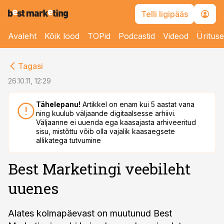
Telli ligipääs
Avaleht
Kõik lood
TOPid
Podcastid
Videod
Üritus
cebook
Tagasi
Twitter)
26.10.11, 12:29
kedIn
Tähelepanu!
Artikkel on enam kui 5 aastat vana
ning kuulub väljaande digitaalsesse arhiivi.
ail
Väljaanne ei uuenda ega kaasajasta arhiveeritud
sisu, mistõttu võib olla vajalik kaasaegsete
k
allikatega tutvumine
Best Marketingi veebileht
uuenes
Alates kolmapäevast on muutunud Best