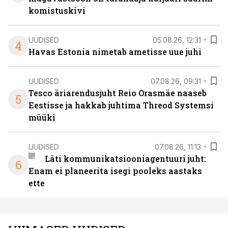
komistuskivi
UUDISED
05.08.26, 12:31
4
Havas Estonia nimetab ametisse uue juhi
UUDISED
07.08.26, 09:31
Tesco äriarendusjuht Reio Orasmäe naaseb
5
Eestisse ja hakkab juhtima Threod Systemsi
müüki
UUDISED
07.08.26, 11:13
Läti kommunikatsiooniagentuuri juht:
6
Enam ei planeerita isegi pooleks aastaks
ette