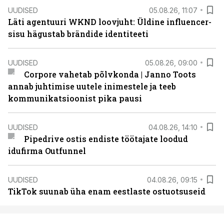
UUDISED
05.08.26, 11:07
Läti agentuuri WKND loovjuht: Üldine influencer-
sisu hägustab brändide identiteeti
UUDISED
05.08.26, 09:00
Corpore vahetab põlvkonda | Janno Toots
annab juhtimise uutele inimestele ja teeb
kommunikatsioonist pika pausi
UUDISED
04.08.26, 14:10
Pipedrive ostis endiste töötajate loodud
idufirma Outfunnel
UUDISED
04.08.26, 09:15
TikTok suunab üha enam eestlaste ostuotsuseid