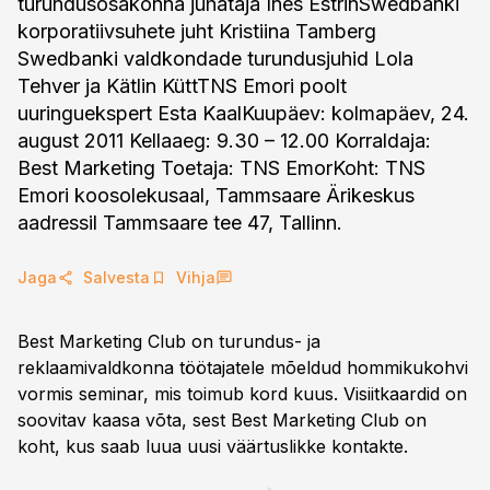
turundusosakonna juhataja Ines EstrinSwedbanki
korporatiivsuhete juht Kristiina Tamberg
Swedbanki valdkondade turundusjuhid Lola
Tehver ja Kätlin KüttTNS Emori poolt
uuringuekspert Esta KaalKuupäev: kolmapäev, 24.
august 2011 Kellaaeg: 9.30 – 12.00 Korraldaja:
Best Marketing Toetaja: TNS EmorKoht: TNS
Emori koosolekusaal, Tammsaare Ärikeskus
aadressil Tammsaare tee 47, Tallinn.
Jaga
Salvesta
Vihja
Best Marketing Club on turundus- ja
reklaamivaldkonna töötajatele mõeldud hommikukohvi
vormis seminar, mis toimub kord kuus. Visiitkaardid on
soovitav kaasa võta, sest Best Marketing Club on
koht, kus saab luua uusi väärtuslikke kontakte.