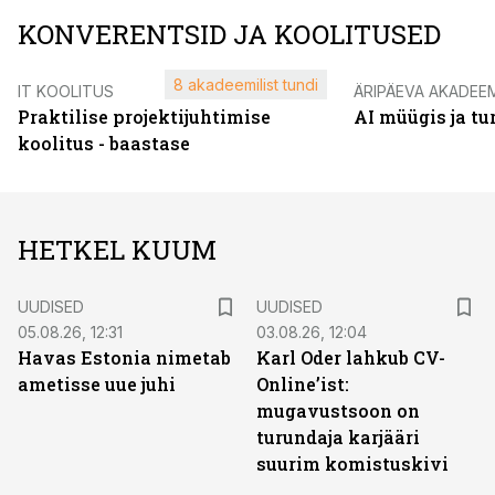
KONVERENTSID JA KOOLITUSED
8 akadeemilist tundi
IT KOOLITUS
ÄRIPÄEVA AKADEE
Praktilise projektijuhtimise
AI müügis ja t
koolitus - baastase
HETKEL KUUM
UUDISED
UUDISED
05.08.26, 12:31
03.08.26, 12:04
Havas Estonia nimetab
Karl Oder lahkub CV-
ametisse uue juhi
Online’ist:
mugavustsoon on
turundaja karjääri
suurim komistuskivi