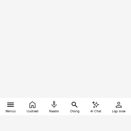
Menüü
Uudised
Raadio
Otsing
AI Chat
Logi sisse