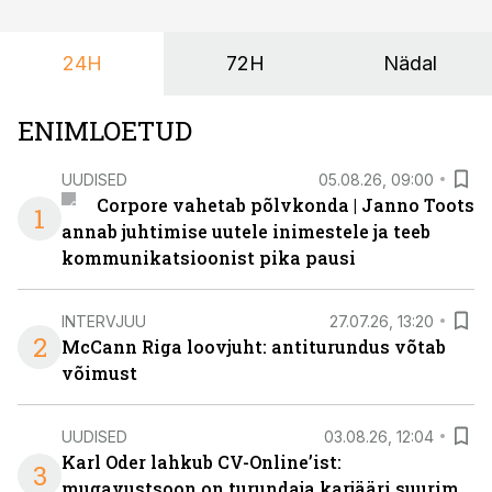
ka neid, kes soovivad teha karjääripööret.
24H
72H
Nädal
ENIMLOETUD
UUDISED
05.08.26, 09:00
Corpore vahetab põlvkonda | Janno Toots
1
annab juhtimise uutele inimestele ja teeb
kommunikatsioonist pika pausi
INTERVJUU
27.07.26, 13:20
2
McCann Riga loovjuht: antiturundus võtab
võimust
UUDISED
03.08.26, 12:04
Karl Oder lahkub CV-Online’ist:
3
mugavustsoon on turundaja karjääri suurim