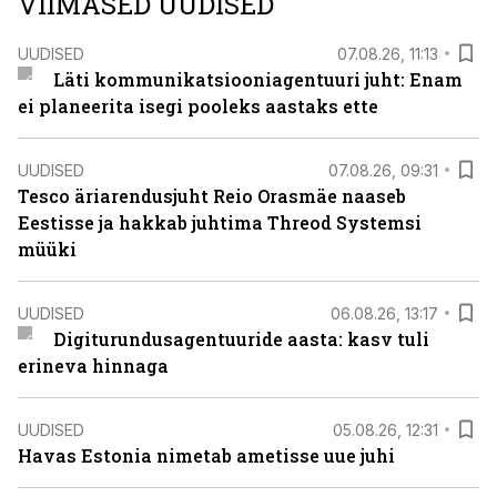
VIIMASED UUDISED
UUDISED
07.08.26, 11:13
Läti kommunikatsiooniagentuuri juht: Enam
ei planeerita isegi pooleks aastaks ette
UUDISED
07.08.26, 09:31
Tesco äriarendusjuht Reio Orasmäe naaseb
Eestisse ja hakkab juhtima Threod Systemsi
müüki
UUDISED
06.08.26, 13:17
Digiturundusagentuuride aasta: kasv tuli
erineva hinnaga
UUDISED
05.08.26, 12:31
Havas Estonia nimetab ametisse uue juhi