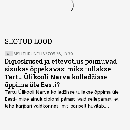
SEOTUD LOOD
SISUTURUNDUS
27.05.26, 13:39
ST
Digioskused ja ettevõtlus põimuvad
sisukas õppekavas: miks tullakse
Tartu Ülikooli Narva kolledžisse
õppima üle Eesti?
Tartu Ülikooli Narva kolledžisse tullakse õppima üle
Eesti– mitte ainult diplomi pärast, vaid sellepärast, et
teha karjääri valdkonnas, mis päriselt huvitab.
Õppekava “Ettevõtlus ja digilahendused” ühendab
ettevõtluse, tehnoloogia ja praktilised oskused viisil,
mis kõnetab nii ettevõtjaid, värskeid koolilõpetajaid kui