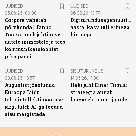
UUDISED
UUDISED
05.08.26, 09:00
06.08.26, 13:17
Corpore vahetab
Digiturundusagentuuride
põlvkonda | Janno
aasta: kasv tuli erineva
Toots annab juhtimise
hinnaga
uutele inimestele ja teeb
kommunikatsioonist
pika pausi
ST
UUDISED
SISUTURUNDUS
03.08.26, 13:57
14.05.26, 11:00
Augustist jõustunud
Häki juht Einar Tiimla:
Euroopa Liidu
strateegia annab
tehisintellektimääruse
loovusele ruumi juurde
järgi tuleb AI-ga loodud
sisu märgistada