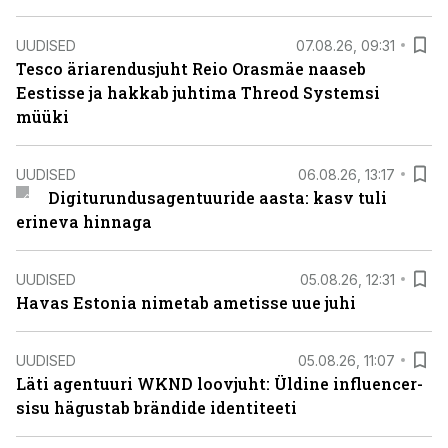
UUDISED
07.08.26, 09:31
Tesco äriarendusjuht Reio Orasmäe naaseb
Eestisse ja hakkab juhtima Threod Systemsi
müüki
UUDISED
06.08.26, 13:17
Digiturundusagentuuride aasta: kasv tuli
erineva hinnaga
UUDISED
05.08.26, 12:31
Havas Estonia nimetab ametisse uue juhi
UUDISED
05.08.26, 11:07
Läti agentuuri WKND loovjuht: Üldine influencer-
sisu hägustab brändide identiteeti