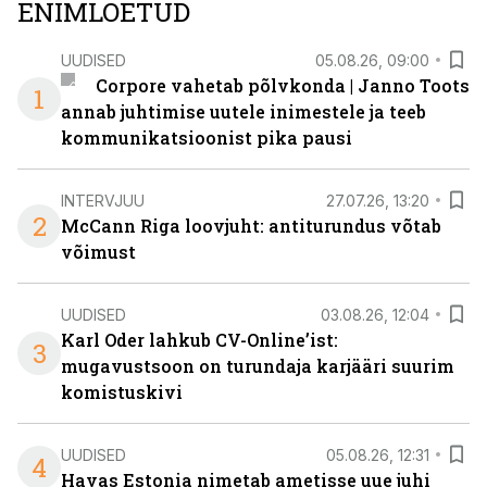
ENIMLOETUD
UUDISED
05.08.26, 09:00
Corpore vahetab põlvkonda | Janno Toots
1
annab juhtimise uutele inimestele ja teeb
kommunikatsioonist pika pausi
INTERVJUU
27.07.26, 13:20
2
McCann Riga loovjuht: antiturundus võtab
võimust
UUDISED
03.08.26, 12:04
Karl Oder lahkub CV-Online’ist:
3
mugavustsoon on turundaja karjääri suurim
komistuskivi
UUDISED
05.08.26, 12:31
4
Havas Estonia nimetab ametisse uue juhi