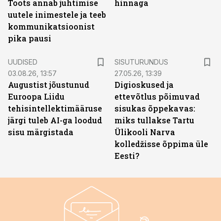
Toots annab juhtimise
hinnaga
uutele inimestele ja teeb
kommunikatsioonist
pika pausi
ST
UUDISED
SISUTURUNDUS
03.08.26, 13:57
27.05.26, 13:39
Augustist jõustunud
Digioskused ja
Euroopa Liidu
ettevõtlus põimuvad
tehisintellektimääruse
sisukas õppekavas:
järgi tuleb AI-ga loodud
miks tullakse Tartu
sisu märgistada
Ülikooli Narva
kolledžisse õppima üle
Eesti?