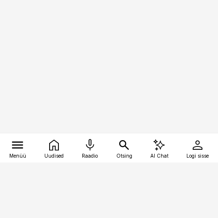
Menüü
Uudised
Raadio
Otsing
AI Chat
Logi sisse
Vana-Lõuna 39/1, 19094 Tallinn
(+372) 667 0111