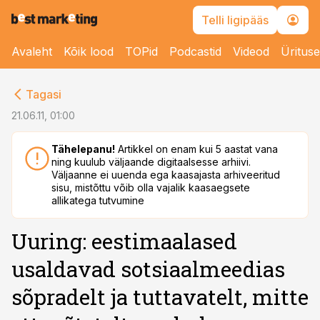
Telli ligipääs
Avaleht
Kõik lood
TOPid
Podcastid
Videod
Üritus
cebook
Tagasi
Twitter)
21.06.11, 01:00
kedIn
Tähelepanu!
Artikkel on enam kui 5 aastat vana
ning kuulub väljaande digitaalsesse arhiivi.
ail
Väljaanne ei uuenda ega kaasajasta arhiveeritud
sisu, mistõttu võib olla vajalik kaasaegsete
k
allikatega tutvumine
Uuring: eestimaalased
usaldavad sotsiaalmeedias
sõpradelt ja tuttavatelt, mitte