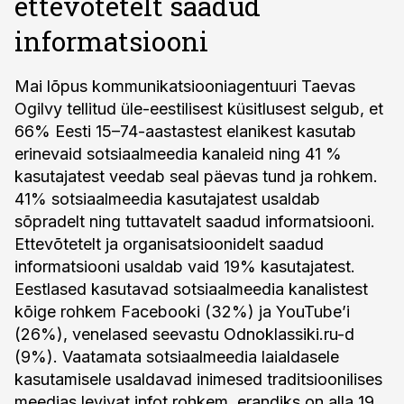
ettevõtetelt saadud
informatsiooni
Mai lõpus kommunikatsiooniagentuuri Taevas
Ogilvy tellitud üle-eestilisest küsitlusest selgub, et
66% Eesti 15–74-aastastest elanikest kasutab
erinevaid sotsiaalmeedia kanaleid ning 41 %
kasutajatest veedab seal päevas tund ja rohkem.
41% sotsiaalmeedia kasutajatest usaldab
sõpradelt ning tuttavatelt saadud informatsiooni.
Ettevõtetelt ja organisatsioonidelt saadud
informatsiooni usaldab vaid 19% kasutajatest.
Eestlased kasutavad sotsiaalmeedia kanalistest
kõige rohkem Facebooki (32%) ja YouTube’i
(26%), venelased seevastu Odnoklassiki.ru-d
(9%). Vaatamata sotsiaalmeedia laialdasele
kasutamisele usaldavad inimesed traditsioonilises
meedias levivat infot rohkem, erandiks on alla 19