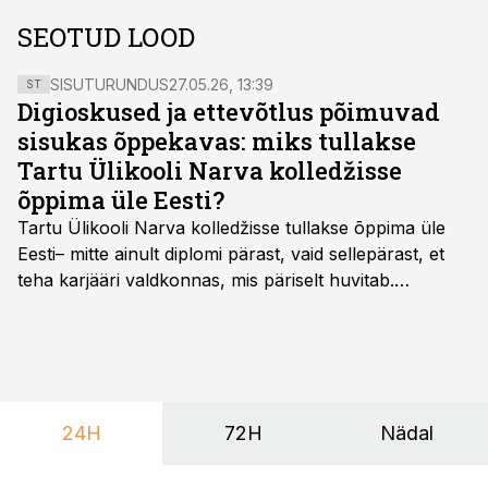
SEOTUD LOOD
SISUTURUNDUS
27.05.26, 13:39
ST
Digioskused ja ettevõtlus põimuvad
sisukas õppekavas: miks tullakse
Tartu Ülikooli Narva kolledžisse
õppima üle Eesti?
Tartu Ülikooli Narva kolledžisse tullakse õppima üle
Eesti– mitte ainult diplomi pärast, vaid sellepärast, et
teha karjääri valdkonnas, mis päriselt huvitab.
Õppekava “Ettevõtlus ja digilahendused” ühendab
ettevõtluse, tehnoloogia ja praktilised oskused viisil,
mis kõnetab nii ettevõtjaid, värskeid koolilõpetajaid kui
ka neid, kes soovivad teha karjääripööret.
24H
72H
Nädal