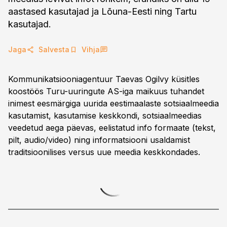
aastased kasutajad ja Lõuna-Eesti ning Tartu
kasutajad.
Jaga
Salvesta
Vihja
Kommunikatsiooniagentuur Taevas Ogilvy küsitles
koostöös Turu-uuringute AS-iga maikuus tuhandet
inimest eesmärgiga uurida eestimaalaste sotsiaalmeedia
kasutamist, kasutamise keskkondi, sotsiaalmeedias
veedetud aega päevas, eelistatud info formaate (tekst,
pilt, audio/video) ning informatsiooni usaldamist
traditsioonilises versus uue meedia keskkondades.