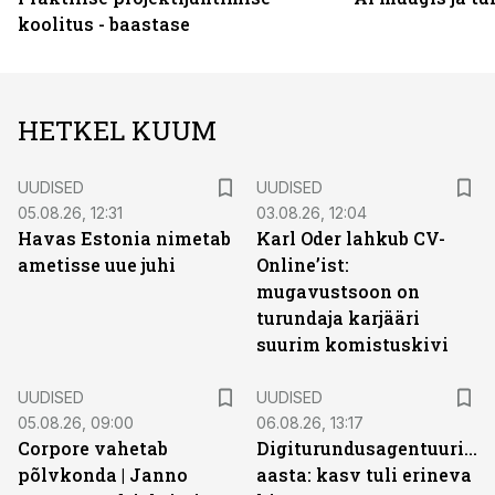
koolitus - baastase
HETKEL KUUM
UUDISED
UUDISED
05.08.26, 12:31
03.08.26, 12:04
Havas Estonia nimetab
Karl Oder lahkub CV-
ametisse uue juhi
Online’ist:
mugavustsoon on
turundaja karjääri
suurim komistuskivi
UUDISED
UUDISED
05.08.26, 09:00
06.08.26, 13:17
Corpore vahetab
Digiturundusagentuuride
põlvkonda | Janno
aasta: kasv tuli erineva