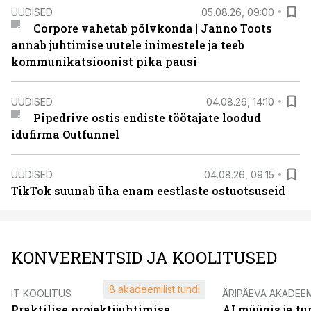
UUDISED
05.08.26, 09:00
Corpore vahetab põlvkonda | Janno Toots
annab juhtimise uutele inimestele ja teeb
kommunikatsioonist pika pausi
UUDISED
04.08.26, 14:10
Pipedrive ostis endiste töötajate loodud
idufirma Outfunnel
UUDISED
04.08.26, 09:15
TikTok suunab üha enam eestlaste ostuotsuseid
KONVERENTSID JA KOOLITUSED
8 akadeemilist tundi
IT KOOLITUS
ÄRIPÄEVA AKADEE
Praktilise projektijuhtimise
AI müügis ja t