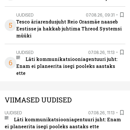
UUDISED
07.08.26, 09:31
Tesco äriarendusjuht Reio Orasmäe naaseb
5
Eestisse ja hakkab juhtima Threod Systemsi
müüki
UUDISED
07.08.26, 11:13
Läti kommunikatsiooniagentuuri juht:
6
Enam ei planeerita isegi pooleks aastaks
ette
VIIMASED UUDISED
UUDISED
07.08.26, 11:13
Läti kommunikatsiooniagentuuri juht: Enam
ei planeerita isegi pooleks aastaks ette