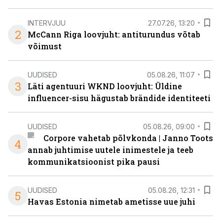
INTERVJUU
27.07.26, 13:20
2
McCann Riga loovjuht: antiturundus võtab
võimust
UUDISED
05.08.26, 11:07
3
Läti agentuuri WKND loovjuht: Üldine
influencer-sisu hägustab brändide identiteeti
UUDISED
05.08.26, 09:00
Corpore vahetab põlvkonda | Janno Toots
4
annab juhtimise uutele inimestele ja teeb
kommunikatsioonist pika pausi
UUDISED
05.08.26, 12:31
5
Havas Estonia nimetab ametisse uue juhi