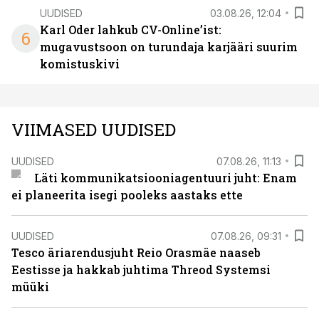
UUDISED
03.08.26, 12:04
Karl Oder lahkub CV-Online’ist:
6
mugavustsoon on turundaja karjääri suurim
komistuskivi
VIIMASED UUDISED
UUDISED
07.08.26, 11:13
Läti kommunikatsiooniagentuuri juht: Enam
ei planeerita isegi pooleks aastaks ette
UUDISED
07.08.26, 09:31
Tesco äriarendusjuht Reio Orasmäe naaseb
Eestisse ja hakkab juhtima Threod Systemsi
müüki