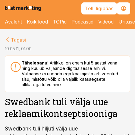
Telli ligipääs
Avaleht
Kõik lood
TOPid
Podcastid
Videod
Üritus
cebook
Tagasi
Twitter)
10.05.11, 01:00
kedIn
Tähelepanu!
Artikkel on enam kui 5 aastat vana
ning kuulub väljaande digitaalsesse arhiivi.
ail
Väljaanne ei uuenda ega kaasajasta arhiveeritud
sisu, mistõttu võib olla vajalik kaasaegsete
k
allikatega tutvumine
Swedbank tuli välja uue
reklaamikontseptsiooniga
Swedbank tuli hiljuti välja uue