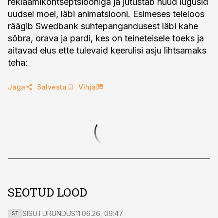
reklaamikontseptsiooniga ja jutustab nüüd lugusid
uudsel moel, läbi animatsiooni. Esimeses teleloos
räägib Swedbank suhtepangandusest läbi kahe
sõbra, orava ja pardi, kes on teineteisele toeks ja
aitavad elus ette tulevaid keerulisi asju lihtsamaks
teha:
Jaga
Salvesta
Vihja
SEOTUD LOOD
SISUTURUNDUS
11.06.26, 09:47
ST