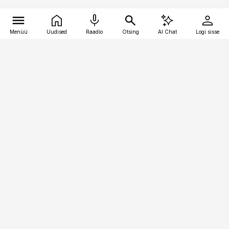
Menüü
Uudised
Raadio
Otsing
AI Chat
Logi sisse
Vana-Lõuna 39/1, 19094 Tallinn
(+372) 667 0111
bestmarketing@best-marketing.ee
Telli
Reklaam
Firmast
Sisu kasutamisõigused
Ajakirjaniku
eetikakoodeks
Üldtingimused
Privaatsustingimused
Küpsiste poliitika
KKK
Eesti Meediaettevõtete
Eelistuste haldamine