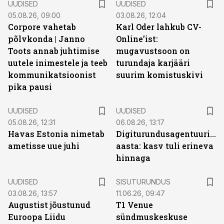
UUDISED
UUDISED
05.08.26, 09:00
03.08.26, 12:04
Corpore vahetab
Karl Oder lahkub CV-
põlvkonda | Janno
Online’ist:
Toots annab juhtimise
mugavustsoon on
uutele inimestele ja teeb
turundaja karjääri
kommunikatsioonist
suurim komistuskivi
pika pausi
UUDISED
UUDISED
05.08.26, 12:31
06.08.26, 13:17
Havas Estonia nimetab
Digiturundusagentuuride
ametisse uue juhi
aasta: kasv tuli erineva
hinnaga
ST
UUDISED
SISUTURUNDUS
03.08.26, 13:57
11.06.26, 09:47
Augustist jõustunud
T1 Venue
Euroopa Liidu
sündmuskeskuse