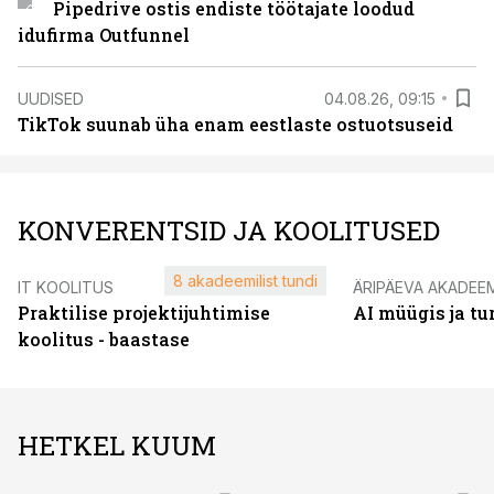
Pipedrive ostis endiste töötajate loodud
idufirma Outfunnel
UUDISED
04.08.26, 09:15
TikTok suunab üha enam eestlaste ostuotsuseid
KONVERENTSID JA KOOLITUSED
8 akadeemilist tundi
IT KOOLITUS
ÄRIPÄEVA AKADEE
Praktilise projektijuhtimise
AI müügis ja t
koolitus - baastase
HETKEL KUUM