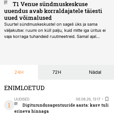
T1 Venue sündmuskeskuse
uuendus avab korraldajatele täiesti
uued võimalused
Suurtel sündmuskeskustel on sageli üks ja sama
väljakutse: ruumi on küll palju, kuid mitte iga üritus ei
vaja korraga tuhandeid ruutmeetreid. Samal ajal
soovivad ettevõtted ja korraldajad üha enam
paindlikkust – võimalust ühendada konverents, gala,
töötoad, meelelahutus ja võrgustumine tervikuks, ilma
et peaks kasutama mitut erinevat asukohta. T1
keskuses tegutsev sündmuskeskus T1 Venue on just
24H
72H
Nädal
nendele vajadustele vastanud uuendusega, mis pakub
senisest oluliselt rohkem lahendusi.
ENIMLOETUD
UUDISED
06.08.26, 13:17
1
Digiturundusagentuuride aasta: kasv tuli
erineva hinnaga