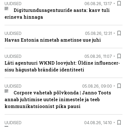
UUDISED
06.08.26, 13:17
Digiturundusagentuuride aasta: kasv tuli
erineva hinnaga
UUDISED
05.08.26, 12:31
Havas Estonia nimetab ametisse uue juhi
UUDISED
05.08.26, 11:07
Läti agentuuri WKND loovjuht: Üldine influencer-
sisu hägustab brändide identiteeti
UUDISED
05.08.26, 09:00
Corpore vahetab põlvkonda | Janno Toots
annab juhtimise uutele inimestele ja teeb
kommunikatsioonist pika pausi
UUDISED
04.08.26, 14:10