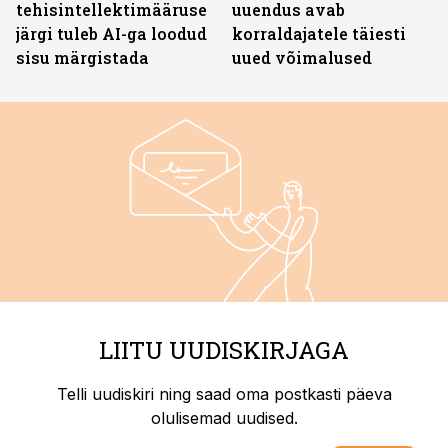
tehisintellektimääruse
uuendus avab
järgi tuleb AI-ga loodud
korraldajatele täiesti
sisu märgistada
uued võimalused
LIITU UUDISKIRJAGA
Telli uudiskiri ning saad oma postkasti päeva
olulisemad uudised.