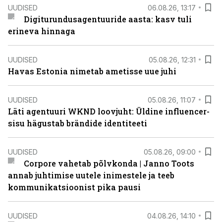
UUDISED
06.08.26, 13:17
Digiturundusagentuuride aasta: kasv tuli
erineva hinnaga
UUDISED
05.08.26, 12:31
Havas Estonia nimetab ametisse uue juhi
UUDISED
05.08.26, 11:07
Läti agentuuri WKND loovjuht: Üldine influencer-
sisu hägustab brändide identiteeti
UUDISED
05.08.26, 09:00
Corpore vahetab põlvkonda | Janno Toots
annab juhtimise uutele inimestele ja teeb
kommunikatsioonist pika pausi
UUDISED
04.08.26, 14:10