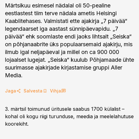
Märtsikuu esimesel nädalal oli 50-pealine
eestlastest tiim terve nädala ametis Helsingi
Kaablitehases. Valmistati ette ajakirja „7 päivää“
legendaarset iga aastast sünnipäevapidu. „7
päivää“ ehk soomlaste endi jaoks lihtsalt „Seiska“
on põhjanaabrite üks populaarsemaid ajakirju, mis
ilmub igal neljapäeval ja millel on ca 900 000
lojaalset lugejat. „Seiska“ kuulub Põhjamaade ühte
suurimasse ajakirjade kirjastamise gruppi Aller
Media.
Jaga
Salvesta
Vihja
3. märtsil toimunud üritusele saabus 1700 külalist –
kohal oli kogu riigi turunduse, meedia ja meelelahutuse
koorekiht.