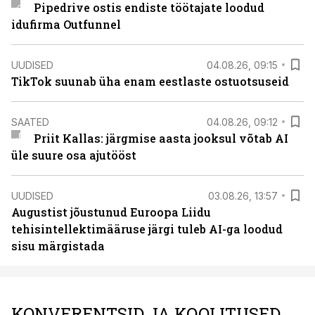
Pipedrive ostis endiste töötajate loodud
idufirma Outfunnel
UUDISED
04.08.26, 09:15
TikTok suunab üha enam eestlaste ostuotsuseid
SAATED
04.08.26, 09:12
Priit Kallas: järgmise aasta jooksul võtab AI
üle suure osa ajutööst
UUDISED
03.08.26, 13:57
Augustist jõustunud Euroopa Liidu
tehisintellektimääruse järgi tuleb AI-ga loodud
sisu märgistada
KONVERENTSID JA KOOLITUSED