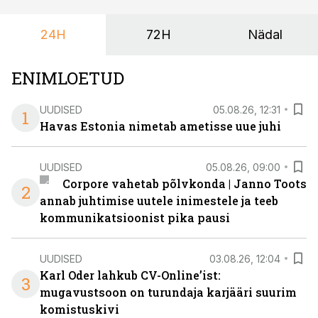
ka neid, kes soovivad teha karjääripööret.
24H
72H
Nädal
ENIMLOETUD
UUDISED
05.08.26, 12:31
1
Havas Estonia nimetab ametisse uue juhi
UUDISED
05.08.26, 09:00
Corpore vahetab põlvkonda | Janno Toots
2
annab juhtimise uutele inimestele ja teeb
kommunikatsioonist pika pausi
UUDISED
03.08.26, 12:04
Karl Oder lahkub CV-Online’ist:
3
mugavustsoon on turundaja karjääri suurim
komistuskivi