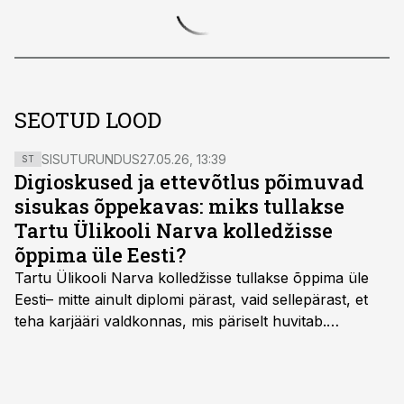
SEOTUD LOOD
SISUTURUNDUS
27.05.26, 13:39
ST
Digioskused ja ettevõtlus põimuvad
sisukas õppekavas: miks tullakse
Tartu Ülikooli Narva kolledžisse
õppima üle Eesti?
Tartu Ülikooli Narva kolledžisse tullakse õppima üle
Eesti– mitte ainult diplomi pärast, vaid sellepärast, et
teha karjääri valdkonnas, mis päriselt huvitab.
Õppekava “Ettevõtlus ja digilahendused” ühendab
ettevõtluse, tehnoloogia ja praktilised oskused viisil,
mis kõnetab nii ettevõtjaid, värskeid koolilõpetajaid kui