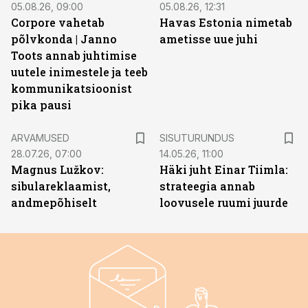
05.08.26, 09:00
05.08.26, 12:31
Corpore vahetab
Havas Estonia nimetab
põlvkonda | Janno
ametisse uue juhi
Toots annab juhtimise
uutele inimestele ja teeb
kommunikatsioonist
pika pausi
ST
ARVAMUSED
SISUTURUNDUS
28.07.26, 07:00
14.05.26, 11:00
Magnus Lužkov:
Häki juht Einar Tiimla:
sibulareklaamist,
strateegia annab
andmepõhiselt
loovusele ruumi juurde