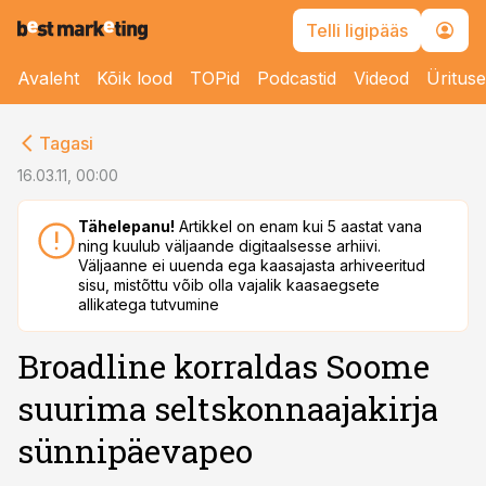
Telli ligipääs
Avaleht
Kõik lood
TOPid
Podcastid
Videod
Üritus
cebook
Tagasi
Twitter)
16.03.11, 00:00
kedIn
Tähelepanu!
Artikkel on enam kui 5 aastat vana
ning kuulub väljaande digitaalsesse arhiivi.
ail
Väljaanne ei uuenda ega kaasajasta arhiveeritud
sisu, mistõttu võib olla vajalik kaasaegsete
k
allikatega tutvumine
Broadline korraldas Soome
suurima seltskonnaajakirja
sünnipäevapeo