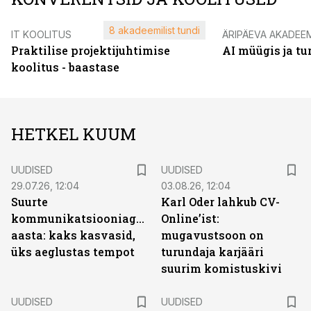
8 akadeemilist tundi
IT KOOLITUS
ÄRIPÄEVA AKADEE
Praktilise projektijuhtimise
AI müügis ja t
koolitus - baastase
HETKEL KUUM
UUDISED
UUDISED
29.07.26, 12:04
03.08.26, 12:04
Suurte
Karl Oder lahkub CV-
kommunikatsiooniagentuuride
Online’ist:
aasta: kaks kasvasid,
mugavustsoon on
üks aeglustas tempot
turundaja karjääri
suurim komistuskivi
UUDISED
UUDISED