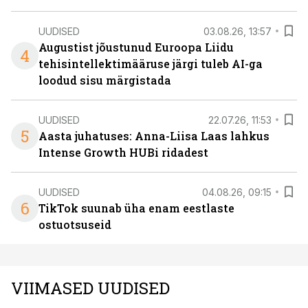
UUDISED
03.08.26, 13:57
Augustist jõustunud Euroopa Liidu
4
tehisintellektimääruse järgi tuleb AI-ga
loodud sisu märgistada
UUDISED
22.07.26, 11:53
5
Aasta juhatuses: Anna-Liisa Laas lahkus
Intense Growth HUBi ridadest
UUDISED
04.08.26, 09:15
6
TikTok suunab üha enam eestlaste
ostuotsuseid
VIIMASED UUDISED