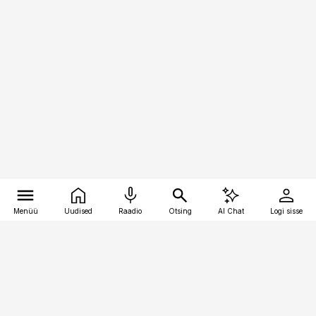
Menüü
Uudised
Raadio
Otsing
AI Chat
Logi sisse
Vana-Lõuna 39/1, 19094 Tallinn
(+372) 667 0111
bestmarketing@best-marketing.ee