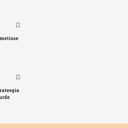
ametisse
trateegia
urde