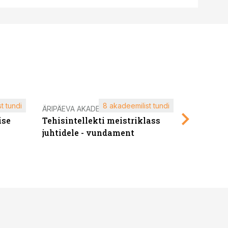
t tundi
8 akadeemilist tundi
ÄRIPÄEVA AKADEEMIA
ÄRIPÄEVA 
ise
Tehisintellekti meistriklass
Edukate f
juhtidele - vundament
kliendiü