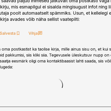
t saavad paljud inimesed jätkuvalt oma postkasti väga 
irju, mis esmapilgul ei sisalda mingisugust infot ning li
utaja poolt automaatselt spämmiks. Usun, et kellelegi e
kirja avades võib näha sellist vaatepilti:
Salvesta
Vihja
a oma postkastist ka taolise kirja, mille ainus sisu on, et kui 
seid pakkumisi, siis kliki siia. Tegevusele üleskutsuv nupp o
saatja eesmärk oligi oma kontaktibaasist lahti saada, siis või
lugeda: