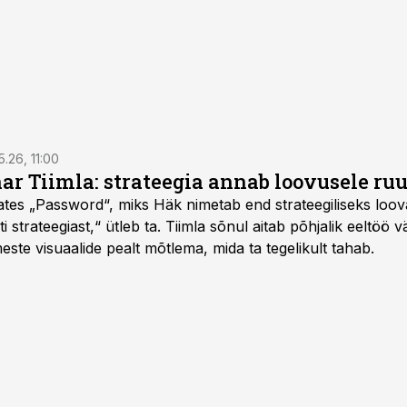
5.26, 11:00
nar Tiimla: strateegia annab loovusele ru
saates „Password“, miks Häk nimetab end strateegiliseks loo
 strateegiast,“ ütleb ta. Tiimla sõnul aitab põhjalik eeltöö v
meste visuaalide pealt mõtlema, mida ta tegelikult tahab.