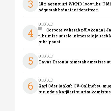
3
Läti agentuuri WKND loovjuht: Üldi
hägustab brändide identiteeti
UUDISED
4
Corpore vahetab põlvkonda | J
juhtimise uutele inimestele ja tee
pika pausi
UUDISED
5
Havas Estonia nimetab ametisse uu
UUDISED
6
Karl Oder lahkub CV-Online’ist: m
turundaja karjääri suurim komistus