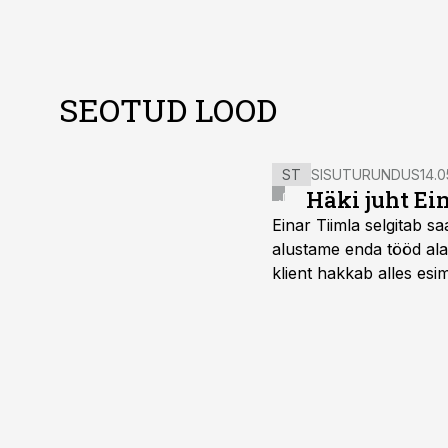
SEOTUD LOOD
ST
SISUTURUNDUS
14.0
Häki juht Ei
Einar Tiimla selgitab 
alustame enda tööd alati
klient hakkab alles esi