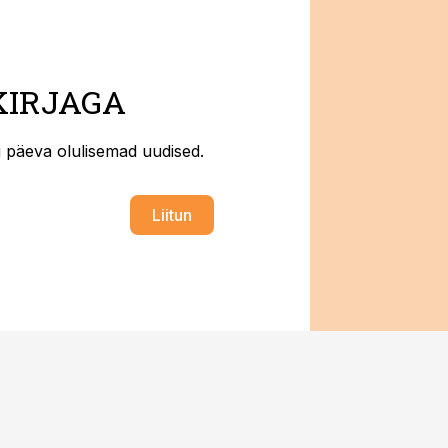
KIRJAGA
ti päeva olulisemad uudised.
Liitun