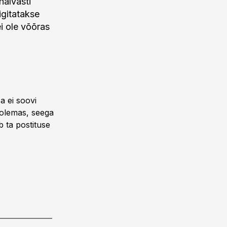
halvasti
igitatakse
i ole võõras
sa ei soovi
n olemas, seega
b ta postituse