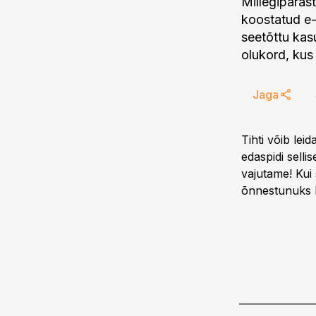
Millegipäras
koostatud e-k
seetõttu kas
olukord, kus 
Jaga
Tihti võib leid
edaspidi selli
vajutame! Kui 
õnnestunuks 