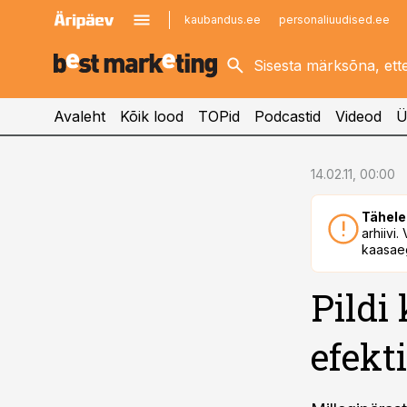
kaubandus.ee
personaliuudised.ee
kinnisvarauudised.ee
imelineajalugu.ee
logistikauudised.ee
imelineteadus.ee
Avaleht
Kõik lood
TOPid
Podcastid
Videod
Ü
cebook
14.02.11, 00:00
Twitter)
Tähele
kedIn
arhiivi
kaasaeg
ail
Pildi
k
efekt