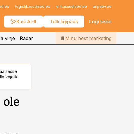
Iseteenindus
ed.ee
logistikauudised.ee
ehitusuudised.ee
aripaev.ee
finantsu
Telli Bestmarketing
Küsi AI-lt
Telli ligipääs
Logi sisse
a vihje
Radar
Minu best marketing
taalsesse
la vajalik
 ole