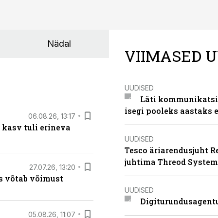
Nädal
VIIMASED U
UUDISED
Läti kommunikatsio
isegi pooleks aastaks e
06.08.26, 13:17
 kasv tuli erineva
UUDISED
Tesco äriarendusjuht R
juhtima Threod System
27.07.26, 13:20
s võtab võimust
UUDISED
Digiturundusagentu
05.08.26, 11:07