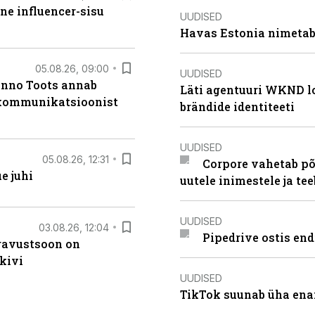
ne influencer-sisu
UUDISED
Havas Estonia nimetab 
05.08.26, 09:00
UUDISED
anno Toots annab
Läti agentuuri WKND lo
b kommunikatsioonist
brändide identiteeti
UUDISED
05.08.26, 12:31
Corpore vahetab põ
e juhi
uutele inimestele ja t
UUDISED
03.08.26, 12:04
Pipedrive ostis end
ugavustsoon on
kivi
UUDISED
TikTok suunab üha ena