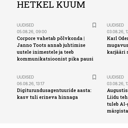
HETKEL KUUM
UUDISED
UUDISED
05.08.26, 09:00
03.08.26, 1
Corpore vahetab põlvkonda |
Karl Oder
Janno Toots annab juhtimise
mugavust
uutele inimestele ja teeb
karjääri
kommunikatsioonist pika pausi
UUDISED
UUDISED
06.08.26, 13:17
03.08.26, 1
Digiturundusagentuuride aasta:
Augustis
kasv tuli erineva hinnaga
Liidu teh
tuleb AI-
märgist