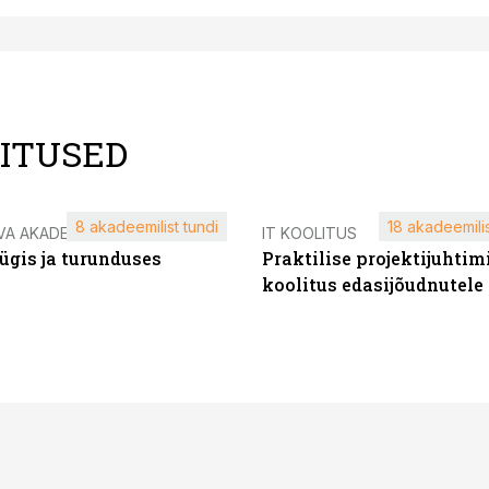
LITUSED
8 akadeemilist tundi
18 akadeemilis
VA AKADEEMIA
IT KOOLITUS
ügis ja turunduses
Praktilise projektijuhtim
koolitus edasijõudnutele