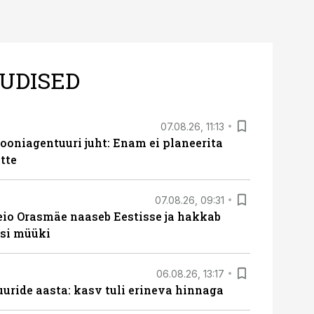
UDISED
07.08.26, 11:13
oniagentuuri juht: Enam ei planeerita
tte
07.08.26, 09:31
eio Orasmäe naaseb Eestisse ja hakkab
si müüki
06.08.26, 13:17
uride aasta: kasv tuli erineva hinnaga