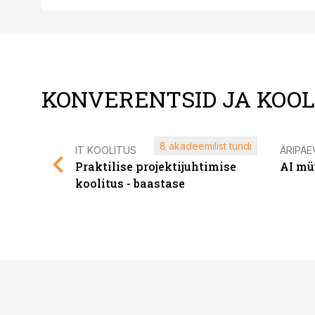
KONVERENTSID JA KOO
8 akadeemilist tundi
IT KOOLITUS
ÄRIPÄE
Praktilise projektijuhtimise
AI mü
koolitus - baastase