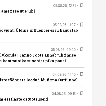
05.08.26, 12:31
ametisse uue juhi
05.08.26, 11:07
ovjuht: Üldine influencer-sisu hägustab
05.08.26, 09:00
lvkonda | Janno Toots annab juhtimise
eeb kommunikatsioonist pika pausi
04.08.26, 14:10
iste töötajate loodud idufirma Outfunnel
04.08.26, 09:15
m eestlaste ostuotsuseid