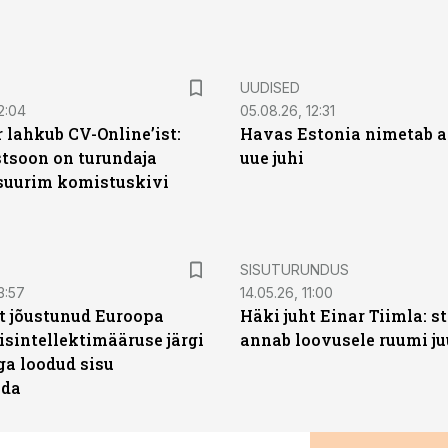
UUDISED
2:04
05.08.26, 12:31
 lahkub CV-Online’ist:
Havas Estonia nimetab 
soon on turundaja
uue juhi
 suurim komistuskivi
ST
SISUTURUNDUS
3:57
14.05.26, 11:00
t jõustunud Euroopa
Häki juht Einar Tiimla: s
isintellektimääruse järgi
annab loovusele ruumi ju
ga loodud sisu
ada