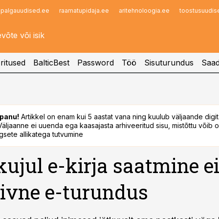
palgauudised.ee
raamatupidaja.ee
aritehnoloogia.ee
toostusuudis
Infopank
Radar
ritused
BalticBest
Password
Töö
Sisuturundus
Saad
panu!
Artikkel on enam kui 5 aastat vana ning kuulub väljaande digi
. Väljaanne ei uuenda ega kaasajasta arhiveeritud sisu, mistõttu võib ol
sete allikatega tutvumine
 kujul e-kirja saatmine ei
iivne e-turundus