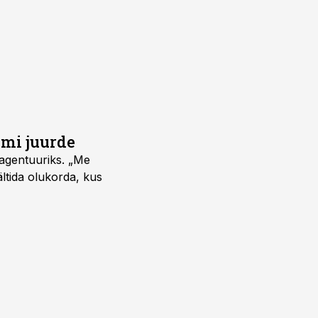
umi juurde
vagentuuriks. „Me
ältida olukorda, kus