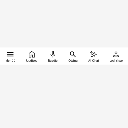
Menüü
Uudised
Raadio
Otsing
AI Chat
Logi sisse
Vana-Lõuna 39/1, 19094 Tallinn
(+372) 667 0111
bestmarketing@best-marketing.ee
Telli
Reklaam
Firmast