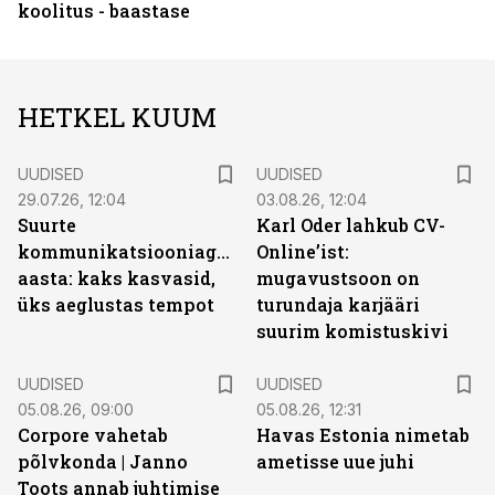
koolitus - baastase
HETKEL KUUM
UUDISED
UUDISED
29.07.26, 12:04
03.08.26, 12:04
Suurte
Karl Oder lahkub CV-
kommunikatsiooniagentuuride
Online’ist:
aasta: kaks kasvasid,
mugavustsoon on
üks aeglustas tempot
turundaja karjääri
suurim komistuskivi
UUDISED
UUDISED
05.08.26, 09:00
05.08.26, 12:31
Corpore vahetab
Havas Estonia nimetab
põlvkonda | Janno
ametisse uue juhi
Toots annab juhtimise