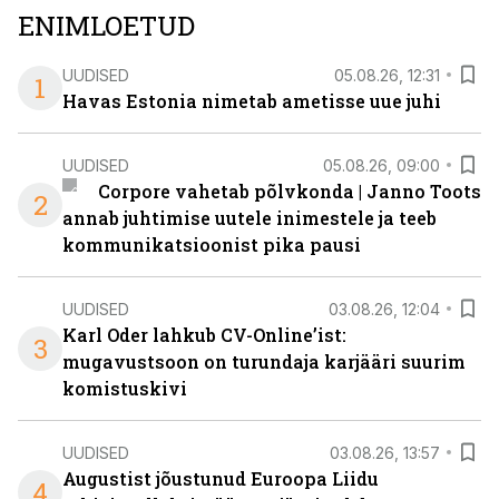
ENIMLOETUD
UUDISED
05.08.26, 12:31
1
Havas Estonia nimetab ametisse uue juhi
UUDISED
05.08.26, 09:00
Corpore vahetab põlvkonda | Janno Toots
2
annab juhtimise uutele inimestele ja teeb
kommunikatsioonist pika pausi
UUDISED
03.08.26, 12:04
Karl Oder lahkub CV-Online’ist:
3
mugavustsoon on turundaja karjääri suurim
komistuskivi
UUDISED
03.08.26, 13:57
Augustist jõustunud Euroopa Liidu
4