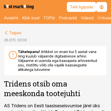
Telli ligipääs
Avaleht
Kõik lood
TOPid
Podcastid
Videod
Üritus
cebook
Tagasi
Twitter)
28.01.11, 00:00
kedIn
Tähelepanu!
Artikkel on enam kui 5 aastat vana
ning kuulub väljaande digitaalsesse arhiivi.
ail
Väljaanne ei uuenda ega kaasajasta arhiveeritud
sisu, mistõttu võib olla vajalik kaasaegsete
k
allikatega tutvumine
Tridens otsib oma
meeskonda tootejuhti
AS Tridens on Eesti taasiseseisvumise järel üks