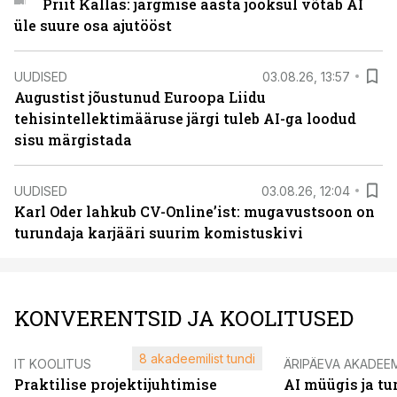
Priit Kallas: järgmise aasta jooksul võtab AI
üle suure osa ajutööst
UUDISED
03.08.26, 13:57
Augustist jõustunud Euroopa Liidu
tehisintellektimääruse järgi tuleb AI-ga loodud
sisu märgistada
UUDISED
03.08.26, 12:04
Karl Oder lahkub CV-Online’ist: mugavustsoon on
turundaja karjääri suurim komistuskivi
KONVERENTSID JA KOOLITUSED
8 akadeemilist tundi
IT KOOLITUS
ÄRIPÄEVA AKADEE
Praktilise projektijuhtimise
AI müügis ja t