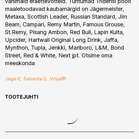
vanimaid eraettevõtteid. Tuntumad Tridensi poolt
maaletoodavad kaubamärgid on Jägermeister,
Metaxa, Scottish Leader, Russian Standard, Jim
Beam, Campari, Remy Martin, Famous Grouse,
St.Remy, Pisang Ambon, Red Bull, Lapin Kulta,
Upcider, Hartwall Original Long Drink, Jaffa,
Mynthon, Tupla, Jenkki, Marlboro, L&M, Bond
Street, Red & White, Next jpt. Otsime oma
meeskonda
Jaga
Salvesta
Vihja
TOOTEJUHTI