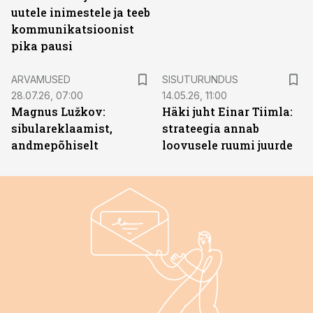
uutele inimestele ja teeb
kommunikatsioonist
pika pausi
ST
ARVAMUSED
SISUTURUNDUS
28.07.26, 07:00
14.05.26, 11:00
Magnus Lužkov:
Häki juht Einar Tiimla:
sibulareklaamist,
strateegia annab
andmepõhiselt
loovusele ruumi juurde