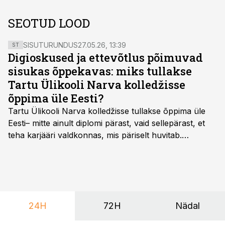
SEOTUD LOOD
SISUTURUNDUS
27.05.26, 13:39
ST
Digioskused ja ettevõtlus põimuvad
sisukas õppekavas: miks tullakse
Tartu Ülikooli Narva kolledžisse
õppima üle Eesti?
Tartu Ülikooli Narva kolledžisse tullakse õppima üle
Eesti– mitte ainult diplomi pärast, vaid sellepärast, et
teha karjääri valdkonnas, mis päriselt huvitab.
Õppekava “Ettevõtlus ja digilahendused” ühendab
ettevõtluse, tehnoloogia ja praktilised oskused viisil,
mis kõnetab nii ettevõtjaid, värskeid koolilõpetajaid kui
ka neid, kes soovivad teha karjääripööret.
24H
72H
Nädal