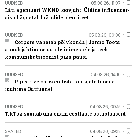
UUDISED
05.08.26, 11:07
Läti agentuuri WKND loovjuht: Üldine influencer-
sisu hägustab brändide identiteeti
UUDISED
05.08.26, 09:00
Corpore vahetab põlvkonda | Janno Toots
annab juhtimise uutele inimestele ja teeb
kommunikatsioonist pika pausi
UUDISED
04.08.26, 14:10
Pipedrive ostis endiste töötajate loodud
idufirma Outfunnel
UUDISED
04.08.26, 09:15
TikTok suunab üha enam eestlaste ostuotsuseid
SAATED
04.08.26, 09:12