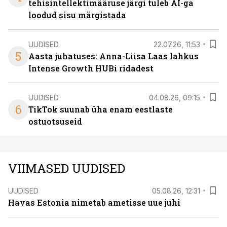
tehisintellektimääruse järgi tuleb AI-ga
loodud sisu märgistada
UUDISED
22.07.26, 11:53
5
Aasta juhatuses: Anna-Liisa Laas lahkus
Intense Growth HUBi ridadest
UUDISED
04.08.26, 09:15
6
TikTok suunab üha enam eestlaste
ostuotsuseid
VIIMASED UUDISED
UUDISED
05.08.26, 12:31
Havas Estonia nimetab ametisse uue juhi