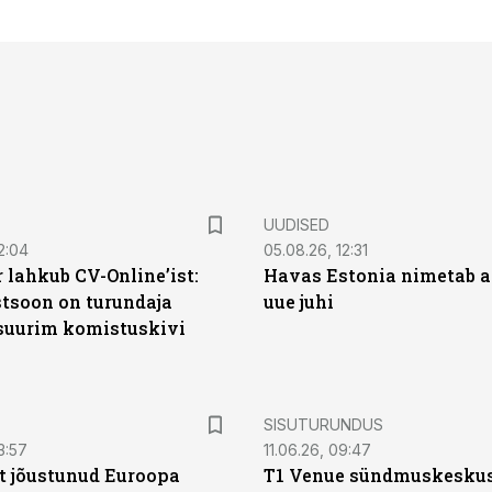
UUDISED
2:04
05.08.26, 12:31
 lahkub CV-Online’ist:
Havas Estonia nimetab 
soon on turundaja
uue juhi
 suurim komistuskivi
ST
SISUTURUNDUS
3:57
11.06.26, 09:47
t jõustunud Euroopa
T1 Venue sündmuskesku