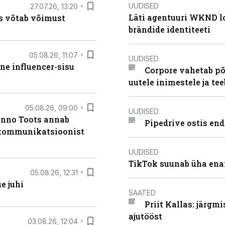
UUDISED
27.07.26, 13:20
Läti agentuuri WKND lo
s võtab võimust
brändide identiteeti
05.08.26, 11:07
UUDISED
ne influencer-sisu
Corpore vahetab põ
uutele inimestele ja t
05.08.26, 09:00
UUDISED
anno Toots annab
Pipedrive ostis end
b kommunikatsioonist
UUDISED
TikTok suunab üha ena
05.08.26, 12:31
e juhi
SAATED
Priit Kallas: järgm
ajutööst
03.08.26, 12:04