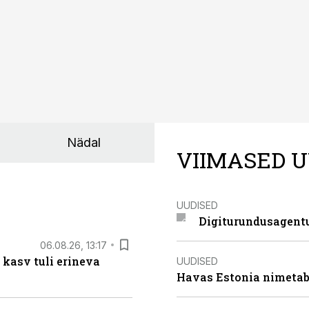
Nädal
VIIMASED U
UUDISED
Digiturundusagentu
06.08.26, 13:17
 kasv tuli erineva
UUDISED
Havas Estonia nimetab 