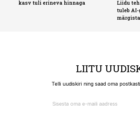
kasv tuli erineva hinnaga
Liidu teh
tuleb AI-
märgist
LIITU UUDIS
Telli uudiskiri ning saad oma postkas