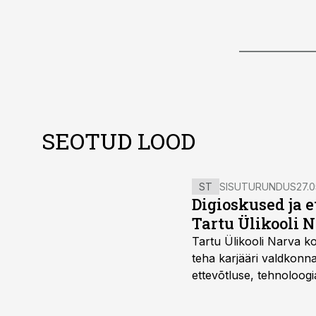
SEOTUD LOOD
ST
SISUTURUNDUS
27.0
Digioskused ja 
Tartu Ülikooli N
Tartu Ülikooli Narva kol
teha karjääri valdkonn
ettevõtluse, tehnoloogia
ka neid, kes soovivad t