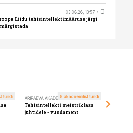
03.08.26, 13:57
roopa Liidu tehisintellektimääruse järgi
u märgistada
t tundi
8 akadeemilist tundi
ÄRIPÄEVA AKADEEMIA
ÄRIPÄEVA 
ise
Tehisintellekti meistriklass
Edukate f
juhtidele - vundament
kliendiü