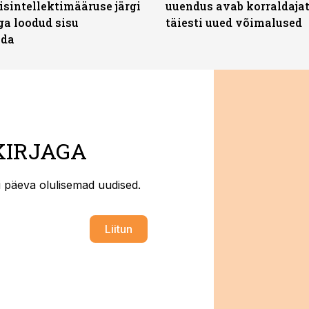
isintellektimääruse järgi
uuendus avab korraldajat
ga loodud sisu
täiesti uued võimalused
ada
KIRJAGA
ti päeva olulisemad uudised.
Liitun