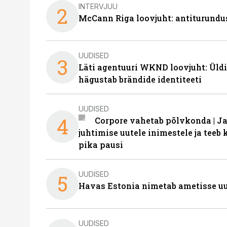
INTERVJUU
2
McCann Riga loovjuht: antiturundu
UUDISED
3
Läti agentuuri WKND loovjuht: Üldi
hägustab brändide identiteeti
UUDISED
4
Corpore vahetab põlvkonda | J
juhtimise uutele inimestele ja tee
pika pausi
UUDISED
5
Havas Estonia nimetab ametisse uu
UUDISED