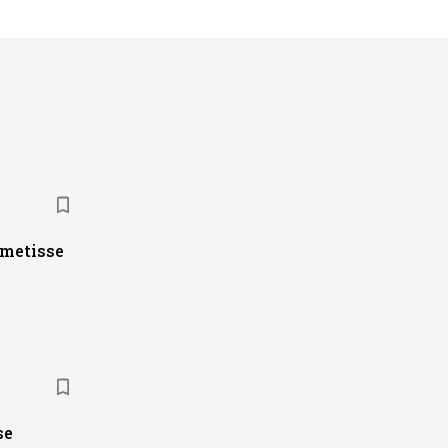
ametisse
se