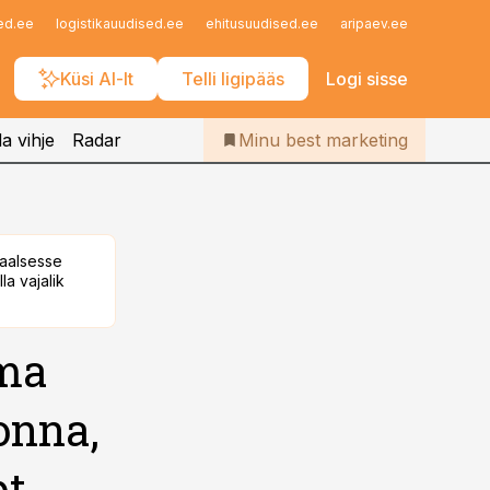
Iseteenindus
ed.ee
logistikauudised.ee
ehitusuudised.ee
aripaev.ee
finantsu
Telli Bestmarketing
Küsi AI-lt
Telli ligipääs
Logi sisse
a vihje
Radar
Minu best marketing
taalsesse
la vajalik
oma
onna,
pt