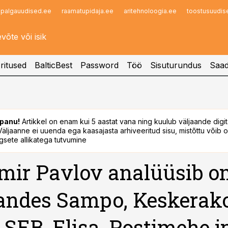
palgauudised.ee
raamatupidaja.ee
aritehnoloogia.ee
toostusuudis
Infopank
Radar
ritused
BalticBest
Password
Töö
Sisuturundus
Saad
panu!
Artikkel on enam kui 5 aastat vana ning kuulub väljaande digi
. Väljaanne ei uuenda ega kaasajasta arhiveeritud sisu, mistõttu võib ol
sete allikatega tutvumine
mir Pavlov analüüsib 
andes Sampo, Keskerak
 SEB, Elisa, Postimehe j