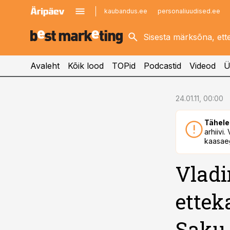
kaubandus.ee
personaliuudised.ee
kinnisvarauudised.ee
imelineajalugu.ee
logistikauudised.ee
imelineteadus.ee
Avaleht
Kõik lood
TOPid
Podcastid
Videod
Ü
cebook
24.01.11, 00:00
Twitter)
Tähele
kedIn
arhiivi
kaasaeg
ail
Vladi
k
ettek
Saku,