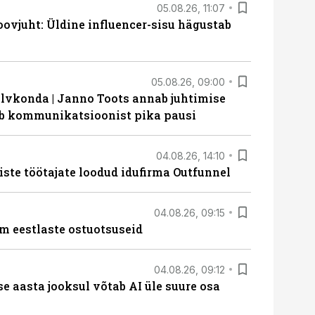
05.08.26, 11:07
ovjuht: Üldine influencer-sisu hägustab
05.08.26, 09:00
lvkonda | Janno Toots annab juhtimise
eeb kommunikatsioonist pika pausi
04.08.26, 14:10
iste töötajate loodud idufirma Outfunnel
04.08.26, 09:15
m eestlaste ostuotsuseid
04.08.26, 09:12
ise aasta jooksul võtab AI üle suure osa