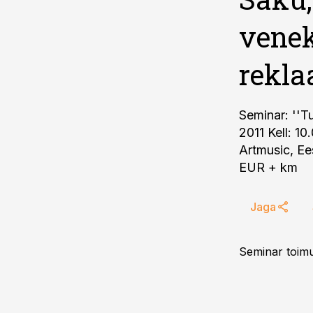
venek
rekl
Seminar: ''T
2011 Kell: 1
Artmusic, Ee
EUR + km
Jaga
Seminar toimu