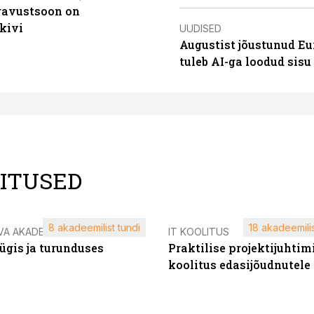
ugavustsoon on
kivi
UUDISED
Augustist jõustunud Eu
tuleb AI-ga loodud sis
LITUSED
8 akadeemilist tundi
18 akadeemilis
VA AKADEEMIA
IT KOOLITUS
ügis ja turunduses
Praktilise projektijuhtim
koolitus edasijõudnutele