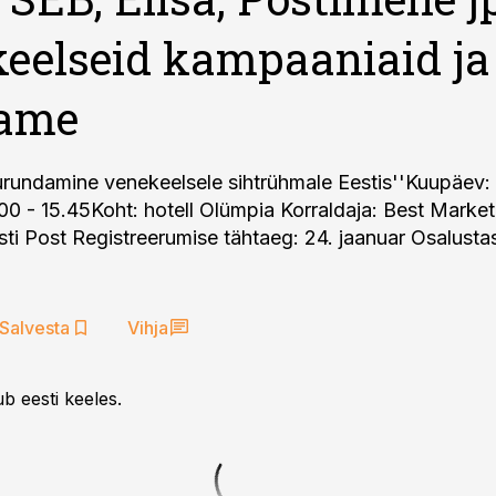
eelseid kampaaniaid ja
aame
urundamine venekeelsele sihtrühmale Eestis''Kuupäev: 
0.00 - 15.45Koht: hotell Olümpia Korraldaja: Best Marke
sti Post Registreerumise tähtaeg: 24. jaanuar Osalustas
Salvesta
Vihja
b eesti keeles.