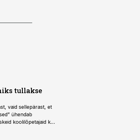
iks tullakse
t, vaid sellepärast, et
dused” ühendab
skeid koolilõpetajaid kui