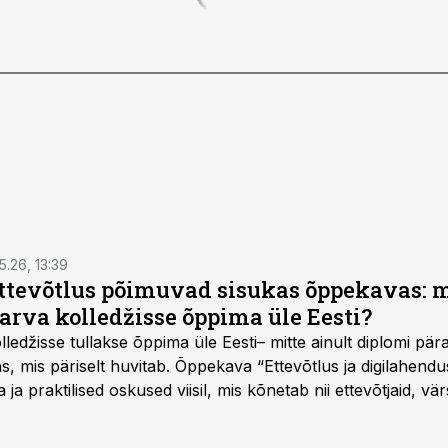
5.26, 13:39
ettevõtlus põimuvad sisukas õppekavas: m
arva kolledžisse õppima üle Eesti?
ledžisse tullakse õppima üle Eesti– mitte ainult diplomi päras
as, mis päriselt huvitab. Õppekava “Ettevõtlus ja digilahen
 ja praktilised oskused viisil, mis kõnetab nii ettevõtjaid, vär
eha karjääripööret.