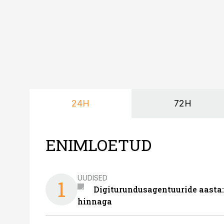
24H
72H
ENIMLOETUD
UUDISED
1
Digiturundusagentuuride aasta:
hinnaga