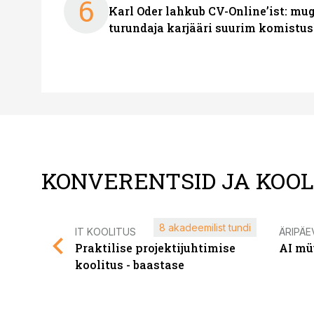
6
Karl Oder lahkub CV-Online’ist: m
turundaja karjääri suurim komistus
KONVERENTSID JA KOO
8 akadeemilist tundi
IT KOOLITUS
ÄRIPÄE
Praktilise projektijuhtimise
AI mü
koolitus - baastase