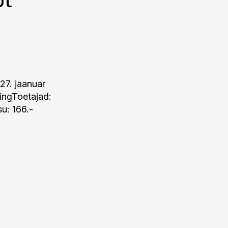
27. jaanuar
tingToetajad:
u: 166.-