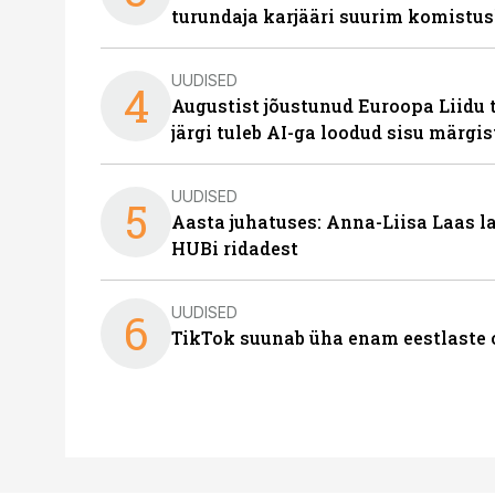
turundaja karjääri suurim komistus
UUDISED
4
Augustist jõustunud Euroopa Liidu 
järgi tuleb AI-ga loodud sisu märgi
UUDISED
5
Aasta juhatuses: Anna-Liisa Laas 
HUBi ridadest
UUDISED
6
TikTok suunab üha enam eestlaste 