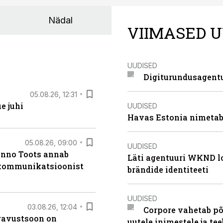
Nädal
VIIMASED U
UUDISED
Digiturundusagentu
05.08.26, 12:31
e juhi
UUDISED
Havas Estonia nimetab 
05.08.26, 09:00
UUDISED
anno Toots annab
Läti agentuuri WKND lo
b kommunikatsioonist
brändide identiteeti
UUDISED
03.08.26, 12:04
Corpore vahetab põ
ugavustsoon on
uutele inimestele ja t