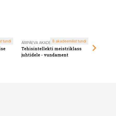
t tundi
8 akadeemilist tundi
ÄRIPÄEVA AKADEEMIA
ÄRIPÄEVA 
ise
Tehisintellekti meistriklass
Edukate f
juhtidele - vundament
kliendiü