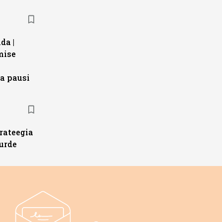
da |
mise
a pausi
trateegia
urde