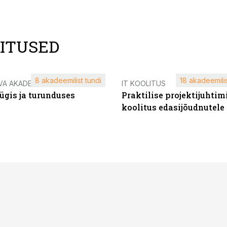
LITUSED
8 akadeemilist tundi
18 akadeemilis
VA AKADEEMIA
IT KOOLITUS
ügis ja turunduses
Praktilise projektijuhtim
koolitus edasijõudnutele