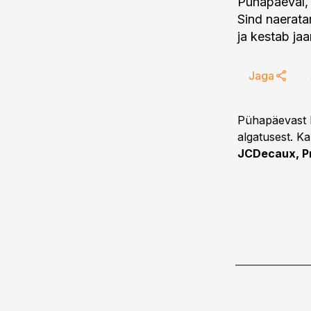
Pühapäeval, 
Sind naerata
ja kestab ja
Jaga
Pühapäevast E
algatusest. K
JCDecaux, Pr