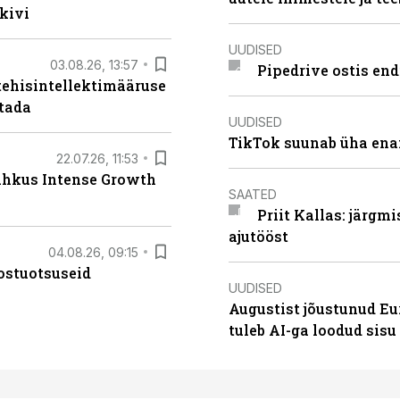
kivi
UUDISED
03.08.26, 13:57
Pipedrive ostis end
tehisintellektimääruse
stada
UUDISED
TikTok suunab üha ena
22.07.26, 11:53
lahkus Intense Growth
SAATED
Priit Kallas: järgm
ajutööst
04.08.26, 09:15
ostuotsuseid
UUDISED
Augustist jõustunud Eu
tuleb AI-ga loodud sis