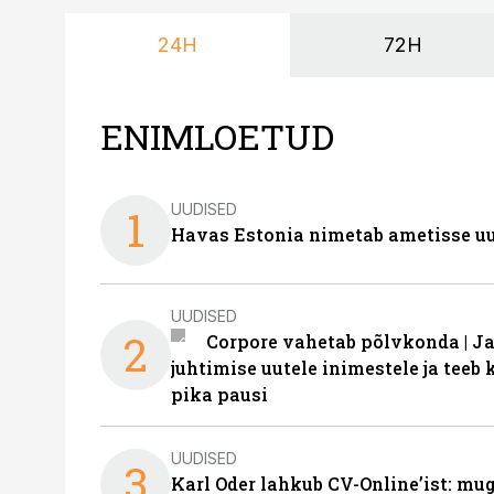
24H
72H
ENIMLOETUD
UUDISED
1
Havas Estonia nimetab ametisse uu
UUDISED
2
Corpore vahetab põlvkonda | J
juhtimise uutele inimestele ja tee
pika pausi
UUDISED
3
Karl Oder lahkub CV-Online’ist: m