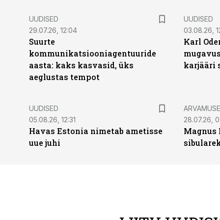
UUDISED
UUDISED
29.07.26, 12:04
03.08.26, 1
Suurte
Karl Oder
kommunikatsiooniagentuuride
mugavust
aasta: kaks kasvasid, üks
karjääri
aeglustas tempot
UUDISED
ARVAMUS
05.08.26, 12:31
28.07.26, 
Havas Estonia nimetab ametisse
Magnus 
uue juhi
sibulare