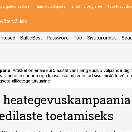
palgauudised.ee
raamatupidaja.ee
aritehnoloogia.ee
toostusuudis
Infopank
Radar
ritused
BalticBest
Password
Töö
Sisuturundus
Saad
panu!
Artikkel on enam kui 5 aastat vana ning kuulub väljaande digi
. Väljaanne ei uuenda ega kaasajasta arhiveeritud sisu, mistõttu võib ol
sete allikatega tutvumine
 heategevuskampaania 
edilaste toetamiseks