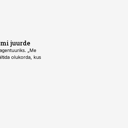
umi juurde
vagentuuriks. „Me
ältida olukorda, kus