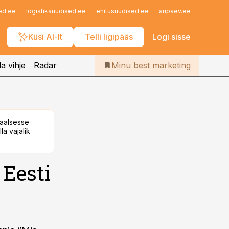
Iseteenindus
ed.ee
logistikauudised.ee
ehitusuudised.ee
aripaev.ee
finantsu
Telli Bestmarketing
Küsi AI-lt
Telli ligipääs
Logi sisse
a vihje
Radar
Minu best marketing
taalsesse
la vajalik
Eesti