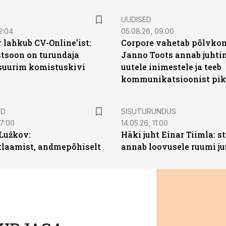
UUDISED
2:04
05.08.26, 09:00
 lahkub CV-Online’ist:
Corpore vahetab põlvkon
soon on turundaja
Janno Toots annab juhti
 suurim komistuskivi
uutele inimestele ja teeb
kommunikatsioonist pik
ST
ED
SISUTURUNDUS
07:00
14.05.26, 11:00
Lužkov:
Häki juht Einar Tiimla: s
klaamist, andmepõhiselt
annab loovusele ruumi ju