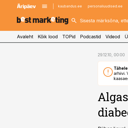
kaubandus.ee
personaliuudised.ee
kinnisvarauudised.ee
imelineajalugu.ee
logistikauudised.ee
imelineteadus.ee
Avaleht
Kõik lood
TOPid
Podcastid
Videod
Ü
cebook
29.12.10, 00:00
Twitter)
Tähele
kedIn
arhiivi
kaasaeg
ail
Algas
k
diabe