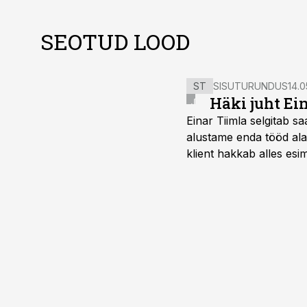
SEOTUD LOOD
ST
SISUTURUNDUS
14.0
Häki juht Ei
Einar Tiimla selgitab 
alustame enda tööd alati
klient hakkab alles esi