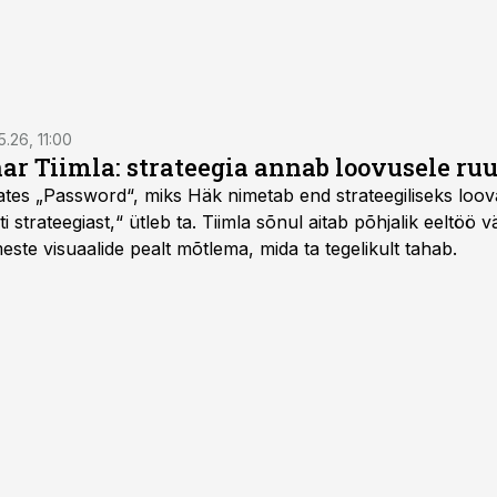
5.26, 11:00
nar Tiimla: strateegia annab loovusele ru
saates „Password“, miks Häk nimetab end strateegiliseks loo
 strateegiast,“ ütleb ta. Tiimla sõnul aitab põhjalik eeltöö v
meste visuaalide pealt mõtlema, mida ta tegelikult tahab.