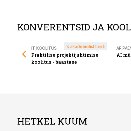
KONVERENTSID JA KOO
8 akadeemilist tundi
IT KOOLITUS
ÄRIPÄE
Praktilise projektijuhtimise
AI mü
koolitus - baastase
HETKEL KUUM