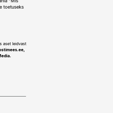
ania “Mis
e toetuseks
 aset leidvast
ostimees.ee,
Media.