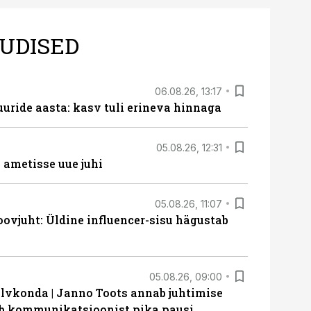
UDISED
06.08.26, 13:17
uride aasta: kasv tuli erineva hinnaga
05.08.26, 12:31
ametisse uue juhi
05.08.26, 11:07
ovjuht: Üldine influencer-sisu hägustab
05.08.26, 09:00
lvkonda | Janno Toots annab juhtimise
eeb kommunikatsioonist pika pausi