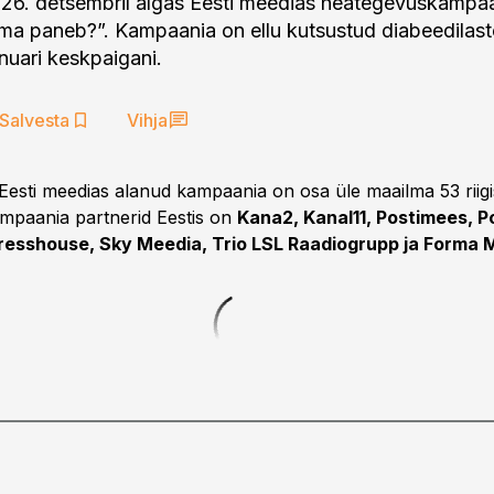
26. detsembril algas Eesti meedias heategevuskampa
ma paneb?”. Kampaania on ellu kutsustud diabeedilast
anuari keskpaigani.
Salvesta
Vihja
esti meedias alanud kampaania on osa üle maailma 53 riigis
ampaania partnerid Eestis on
Kana2, Kanal11, Postimees, P
esshouse, Sky Meedia, Trio LSL Raadiogrupp ja Forma 