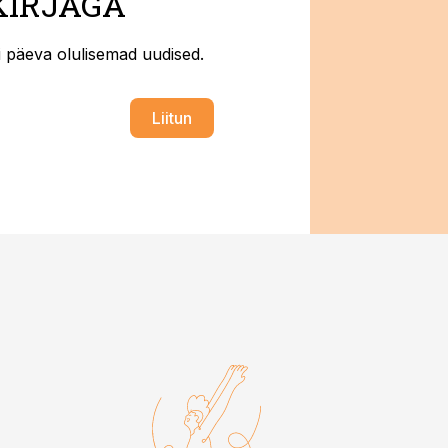
KIRJAGA
ti päeva olulisemad uudised.
Liitun