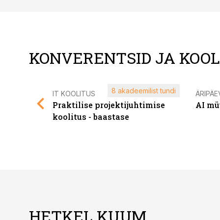
KONVERENTSID JA KOO
8 akadeemilist tundi
IT KOOLITUS
ÄRIPÄE
Praktilise projektijuhtimise
AI mü
koolitus - baastase
HETKEL KUUM