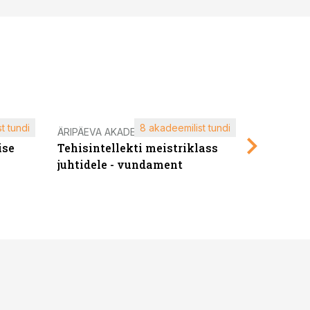
t tundi
8 akadeemilist tundi
ÄRIPÄEVA AKADEEMIA
ÄRIPÄEVA 
ise
Tehisintellekti meistriklass
Edukate f
juhtidele - vundament
kliendiü