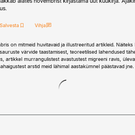
akkab alates novembrist kirjastama uut kuukirja. Ajakir
us.
Salvesta
Vihja
is on mitmeid huvitavaid ja illustreeritud artikleid. Näiteks
sauruste värvide taastamisest, teoreetilised lahendused tähe
, artikkel murrangulistest avastustest migreeni ravis, üleva
mahaigustest arstid meid lähimal aastakümnel päästavad jne.