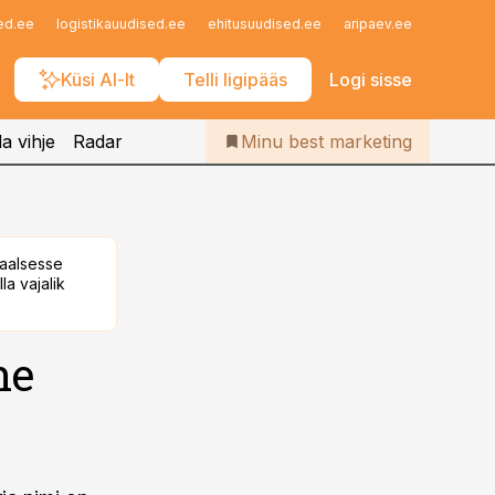
Iseteenindus
ed.ee
logistikauudised.ee
ehitusuudised.ee
aripaev.ee
finantsu
Telli Bestmarketing
Küsi AI-lt
Telli ligipääs
Logi sisse
a vihje
Radar
Minu best marketing
taalsesse
la vajalik
ne