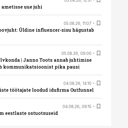
05.08.26, 12:31
ametisse uue juhi
05.08.26, 11:07
ovjuht: Üldine influencer-sisu hägustab
05.08.26, 09:00
lvkonda | Janno Toots annab juhtimise
eeb kommunikatsioonist pika pausi
04.08.26, 14:10
iste töötajate loodud idufirma Outfunnel
04.08.26, 09:15
m eestlaste ostuotsuseid