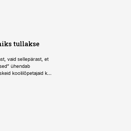
iks tullakse
t, vaid sellepärast, et
dused” ühendab
skeid koolilõpetajaid kui