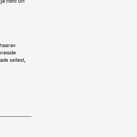
ja nimi on
 haarav
reiside
ade sellest,