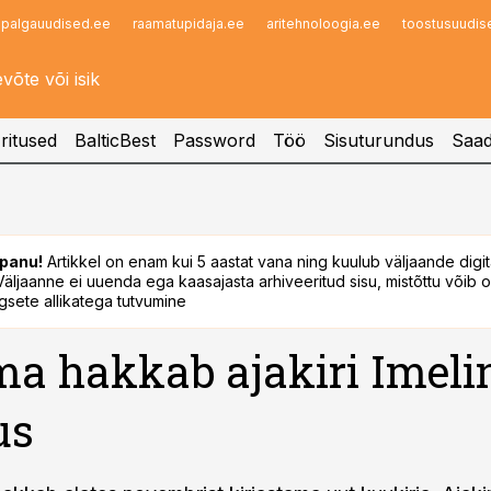
palgauudised.ee
raamatupidaja.ee
aritehnoloogia.ee
toostusuudis
Infopank
Radar
ritused
BalticBest
Password
Töö
Sisuturundus
Saad
panu!
Artikkel on enam kui 5 aastat vana ning kuulub väljaande digi
. Väljaanne ei uuenda ega kaasajasta arhiveeritud sisu, mistõttu võib ol
sete allikatega tutvumine
a hakkab ajakiri Imeli
us