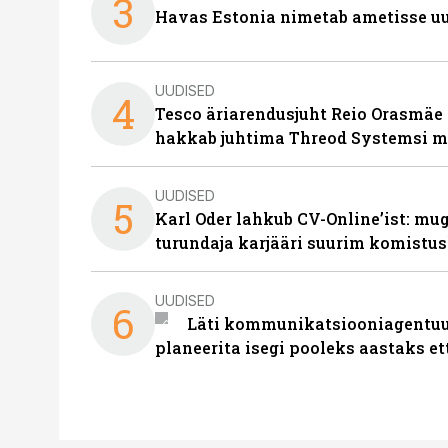
3
Havas Estonia nimetab ametisse uu
UUDISED
4
Tesco äriarendusjuht Reio Orasmäe 
hakkab juhtima Threod Systemsi 
UUDISED
5
Karl Oder lahkub CV-Online’ist: m
turundaja karjääri suurim komistus
UUDISED
6
Läti kommunikatsiooniagentuur
planeerita isegi pooleks aastaks et