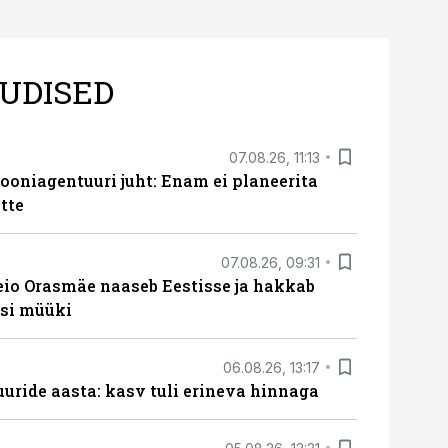
UDISED
07.08.26, 11:13
oniagentuuri juht: Enam ei planeerita
tte
07.08.26, 09:31
eio Orasmäe naaseb Eestisse ja hakkab
si müüki
06.08.26, 13:17
uride aasta: kasv tuli erineva hinnaga