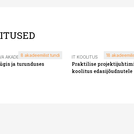
LITUSED
8 akadeemilist tundi
18 akadeemilis
VA AKADEEMIA
IT KOOLITUS
ügis ja turunduses
Praktilise projektijuhtim
koolitus edasijõudnutele