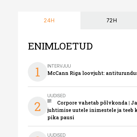
24H
72H
ENIMLOETUD
INTERVJUU
1
McCann Riga loovjuht: antiturundu
UUDISED
2
Corpore vahetab põlvkonda | J
juhtimise uutele inimestele ja tee
pika pausi
UUDISED