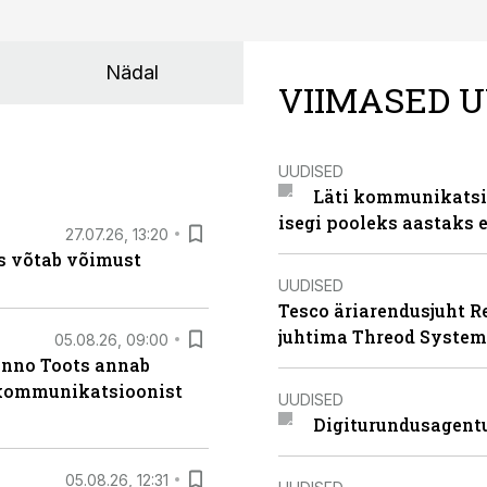
Nädal
VIIMASED U
UUDISED
Läti kommunikatsio
isegi pooleks aastaks e
27.07.26, 13:20
s võtab võimust
UUDISED
Tesco äriarendusjuht R
juhtima Threod System
05.08.26, 09:00
anno Toots annab
b kommunikatsioonist
UUDISED
Digiturundusagentu
05.08.26, 12:31