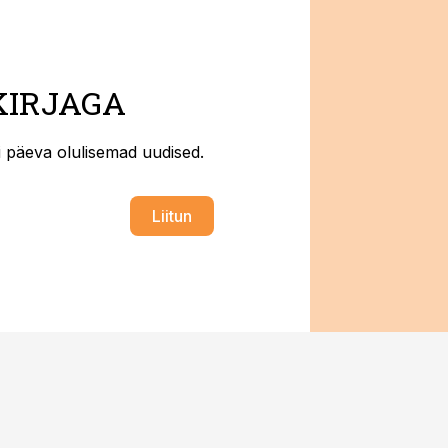
KIRJAGA
ti päeva olulisemad uudised.
Liitun