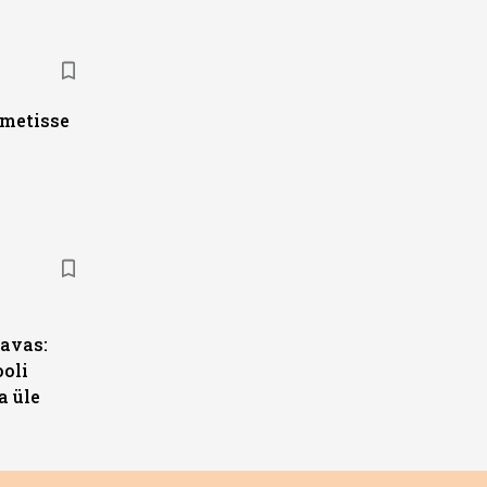
ametisse
s
avas:
ooli
a üle