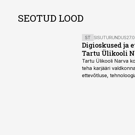
SEOTUD LOOD
ST
SISUTURUNDUS
27.0
Digioskused ja 
Tartu Ülikooli N
Tartu Ülikooli Narva kol
teha karjääri valdkonn
ettevõtluse, tehnoloogia
ka neid, kes soovivad t