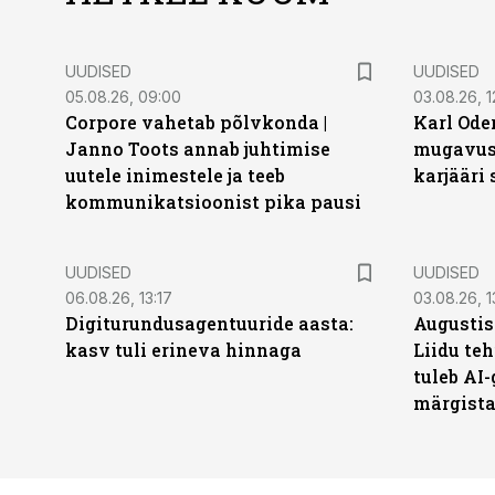
UUDISED
UUDISED
05.08.26, 09:00
03.08.26, 1
Corpore vahetab põlvkonda |
Karl Oder
Janno Toots annab juhtimise
mugavust
uutele inimestele ja teeb
karjääri
kommunikatsioonist pika pausi
UUDISED
UUDISED
06.08.26, 13:17
03.08.26, 1
Digiturundusagentuuride aasta:
Augustis
kasv tuli erineva hinnaga
Liidu teh
tuleb AI-
märgist