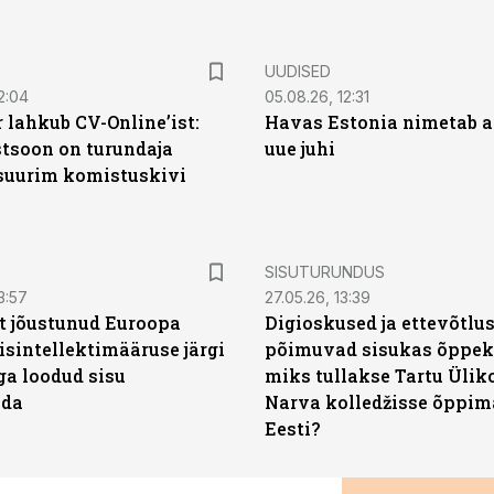
UUDISED
2:04
05.08.26, 12:31
 lahkub CV-Online’ist:
Havas Estonia nimetab 
soon on turundaja
uue juhi
 suurim komistuskivi
ST
SISUTURUNDUS
3:57
27.05.26, 13:39
t jõustunud Euroopa
Digioskused ja ettevõtlu
isintellektimääruse järgi
põimuvad sisukas õppek
ga loodud sisu
miks tullakse Tartu Ülik
ada
Narva kolledžisse õppim
Eesti?