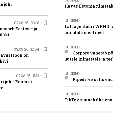
UUDISED
e juhi
Havas Estonia nimetab 
UUDISED
07.08.26, 09:31
Läti agentuuri WKND lo
naaseb Eestisse ja
brändide identiteeti
müüki
UUDISED
03.08.26, 12:04
Corpore vahetab põ
ugavustsoon on
uutele inimestele ja t
kivi
UUDISED
07.08.26, 11:13
Pipedrive ostis end
i juht: Enam ei
te
UUDISED
TikTok suunab üha ena