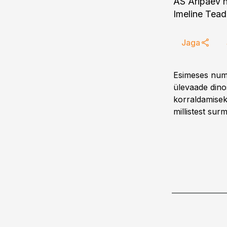
AS Äripäev h
Imeline Tead
Jaga
Esimeses numbr
ülevaade dino
korraldamiseks
millistest sur