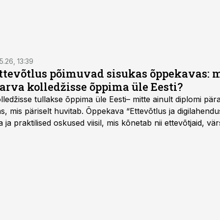
5.26, 13:39
ettevõtlus põimuvad sisukas õppekavas: m
arva kolledžisse õppima üle Eesti?
ledžisse tullakse õppima üle Eesti– mitte ainult diplomi päras
as, mis päriselt huvitab. Õppekava “Ettevõtlus ja digilahen
 ja praktilised oskused viisil, mis kõnetab nii ettevõtjaid, vär
eha karjääripööret.