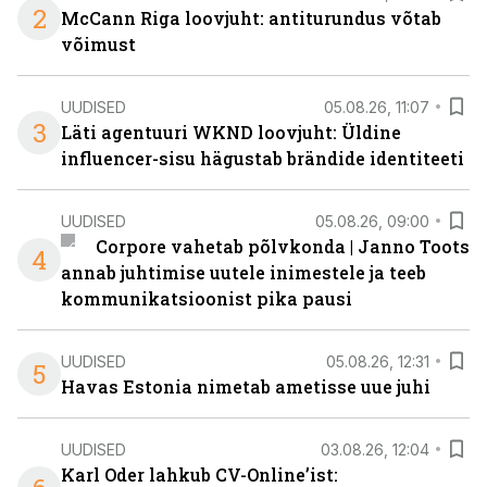
2
McCann Riga loovjuht: antiturundus võtab
võimust
UUDISED
05.08.26, 11:07
3
Läti agentuuri WKND loovjuht: Üldine
influencer-sisu hägustab brändide identiteeti
UUDISED
05.08.26, 09:00
Corpore vahetab põlvkonda | Janno Toots
4
annab juhtimise uutele inimestele ja teeb
kommunikatsioonist pika pausi
UUDISED
05.08.26, 12:31
5
Havas Estonia nimetab ametisse uue juhi
UUDISED
03.08.26, 12:04
Karl Oder lahkub CV-Online’ist: