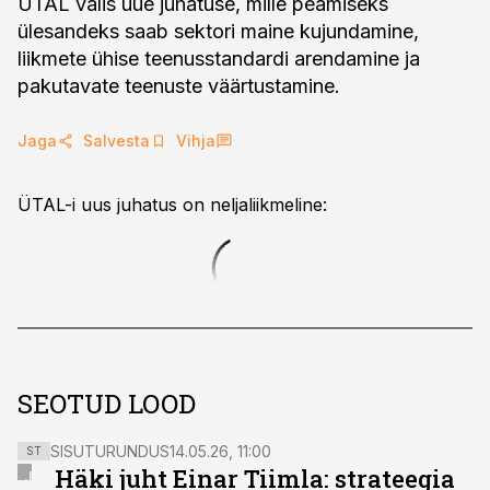
ÜTAL valis uue juhatuse, mille peamiseks
ülesandeks saab sektori maine kujundamine,
liikmete ühise teenusstandardi arendamine ja
pakutavate teenuste väärtustamine.
Jaga
Salvesta
Vihja
ÜTAL-i uus juhatus on neljaliikmeline:
SEOTUD LOOD
SISUTURUNDUS
14.05.26, 11:00
ST
Häki juht Einar Tiimla: strateegia