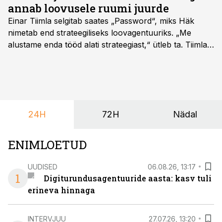
annab loovusele ruumi juurde
Einar Tiimla selgitab saates „Password“, miks Häk
nimetab end strateegiliseks loovagentuuriks. „Me
alustame enda tööd alati strateegiast,“ ütleb ta. Tiimla
sõnul aitab põhjalik eeltöö vältida olukorda, kus klient
hakkab alles esimeste visuaalide pealt mõtlema, mida
ta tegelikult tahab.
24H
72H
Nädal
ENIMLOETUD
UUDISED
06.08.26, 13:17
1
Digiturundusagentuuride aasta: kasv tuli
erineva hinnaga
INTERVJUU
27.07.26, 13:20