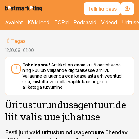
Telli ligipääs
Avaleht
Kõik lood
TOPid
Podcastid
Videod
Üritus
cebook
Tagasi
Twitter)
12.10.09, 01:00
kedIn
Tähelepanu!
Artikkel on enam kui 5 aastat vana
ning kuulub väljaande digitaalsesse arhiivi.
ail
Väljaanne ei uuenda ega kaasajasta arhiveeritud
sisu, mistõttu võib olla vajalik kaasaegsete
k
allikatega tutvumine
Üritusturundusagentuuride
liit valis uue juhatuse
Eesti juhtivaid üritusturundusagentuure ühendav