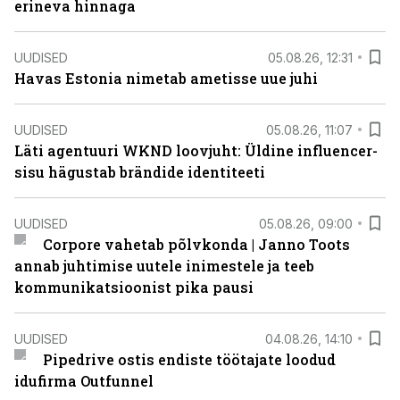
erineva hinnaga
UUDISED
05.08.26, 12:31
Havas Estonia nimetab ametisse uue juhi
UUDISED
05.08.26, 11:07
Läti agentuuri WKND loovjuht: Üldine influencer-
sisu hägustab brändide identiteeti
UUDISED
05.08.26, 09:00
Corpore vahetab põlvkonda | Janno Toots
annab juhtimise uutele inimestele ja teeb
kommunikatsioonist pika pausi
UUDISED
04.08.26, 14:10
Pipedrive ostis endiste töötajate loodud
idufirma Outfunnel