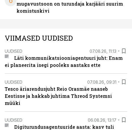
6
mugavustsoon on turundaja karjääri suurim
komistuskivi
VIIMASED UUDISED
UUDISED
07.08.26, 11:13
Läti kommunikatsiooniagentuuri juht: Enam
ei planeerita isegi pooleks aastaks ette
UUDISED
07.08.26, 09:31
Tesco äriarendusjuht Reio Orasmäe naaseb
Eestisse ja hakkab juhtima Threod Systemsi
müüki
UUDISED
06.08.26, 13:17
Digiturundusagentuuride aasta: kasv tuli