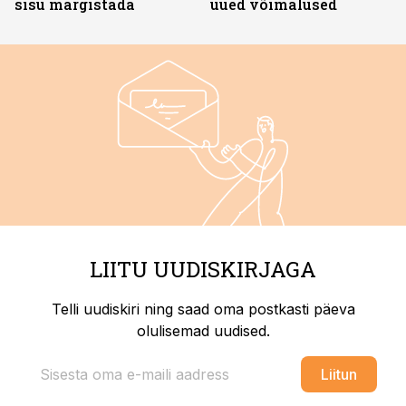
sisu märgistada
uued võimalused
LIITU UUDISKIRJAGA
Telli uudiskiri ning saad oma postkasti päeva
olulisemad uudised.
Liitun