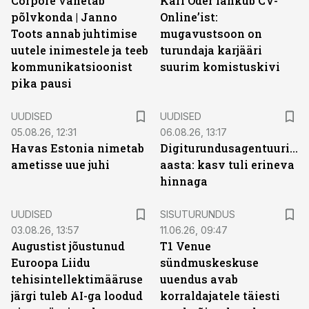
Corpore vahetab
Karl Oder lahkub CV-
põlvkonda | Janno
Online’ist:
Toots annab juhtimise
mugavustsoon on
uutele inimestele ja teeb
turundaja karjääri
kommunikatsioonist
suurim komistuskivi
pika pausi
UUDISED
UUDISED
05.08.26, 12:31
06.08.26, 13:17
Havas Estonia nimetab
Digiturundusagentuuride
ametisse uue juhi
aasta: kasv tuli erineva
hinnaga
ST
UUDISED
SISUTURUNDUS
03.08.26, 13:57
11.06.26, 09:47
Augustist jõustunud
T1 Venue
Euroopa Liidu
sündmuskeskuse
tehisintellektimääruse
uuendus avab
järgi tuleb AI-ga loodud
korraldajatele täiesti