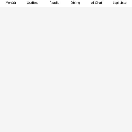
Menüü
Uudised
Raadio
Otsing
AI Chat
Logi sisse
Vana-Lõuna 39/1, 19094 Tallinn
(+372) 667 0111
bestmarketing@best-marketing.ee
Telli
Reklaam
Firmast
Sisu kasutamisõigused
Ajakirjaniku
eetikakoodeks
Üldtingimused
Privaatsustingimused
Küpsiste poliitika
KKK
Eesti Meediaettevõtete
Eelistuste haldamine
Liit