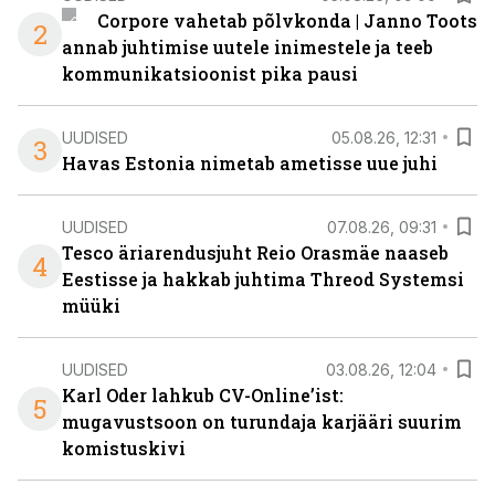
Corpore vahetab põlvkonda | Janno Toots
2
annab juhtimise uutele inimestele ja teeb
kommunikatsioonist pika pausi
UUDISED
05.08.26, 12:31
3
Havas Estonia nimetab ametisse uue juhi
UUDISED
07.08.26, 09:31
Tesco äriarendusjuht Reio Orasmäe naaseb
4
Eestisse ja hakkab juhtima Threod Systemsi
müüki
UUDISED
03.08.26, 12:04
Karl Oder lahkub CV-Online’ist:
5
mugavustsoon on turundaja karjääri suurim
komistuskivi