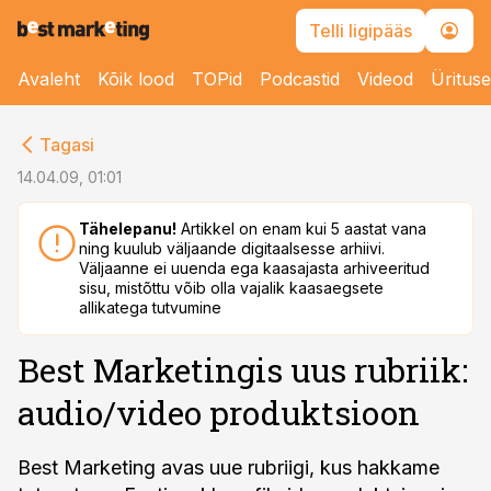
Telli ligipääs
Avaleht
Kõik lood
TOPid
Podcastid
Videod
Üritus
cebook
Tagasi
Twitter)
14.04.09, 01:01
kedIn
Tähelepanu!
Artikkel on enam kui 5 aastat vana
ning kuulub väljaande digitaalsesse arhiivi.
ail
Väljaanne ei uuenda ega kaasajasta arhiveeritud
sisu, mistõttu võib olla vajalik kaasaegsete
k
allikatega tutvumine
Best Marketingis uus rubriik:
audio/video produktsioon
Best Marketing avas uue rubriigi, kus hakkame