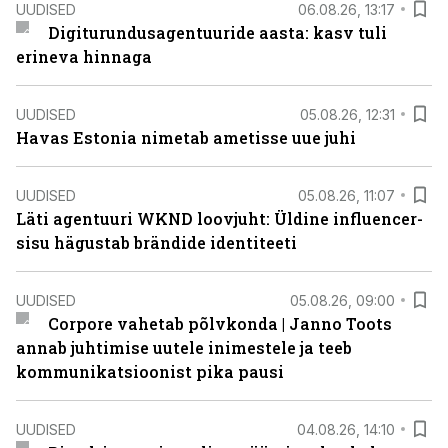
UUDISED
06.08.26, 13:17
Digiturundusagentuuride aasta: kasv tuli
erineva hinnaga
UUDISED
05.08.26, 12:31
Havas Estonia nimetab ametisse uue juhi
UUDISED
05.08.26, 11:07
Läti agentuuri WKND loovjuht: Üldine influencer-
sisu hägustab brändide identiteeti
UUDISED
05.08.26, 09:00
Corpore vahetab põlvkonda | Janno Toots
annab juhtimise uutele inimestele ja teeb
kommunikatsioonist pika pausi
UUDISED
04.08.26, 14:10