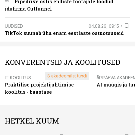
Pipedrive ostis endiste töötajate loodud
idufirma Outfunnel
UUDISED
04.08.26, 09:15
TikTok suunab üha enam eestlaste ostuotsuseid
KONVERENTSID JA KOOLITUSED
8 akadeemilist tundi
IT KOOLITUS
ÄRIPÄEVA AKADEE
Praktilise projektijuhtimise
AI müügis ja t
koolitus - baastase
HETKEL KUUM