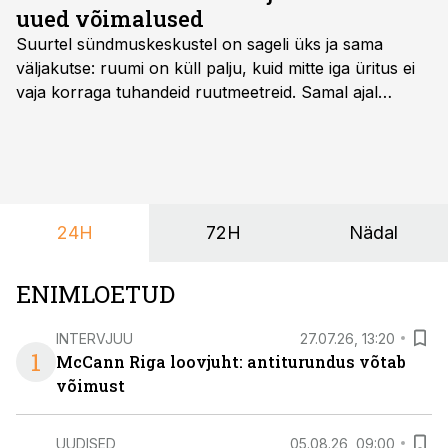
uued võimalused
Suurtel sündmuskeskustel on sageli üks ja sama
väljakutse: ruumi on küll palju, kuid mitte iga üritus ei
vaja korraga tuhandeid ruutmeetreid. Samal ajal
soovivad ettevõtted ja korraldajad üha enam
paindlikkust – võimalust ühendada konverents, gala,
töötoad, meelelahutus ja võrgustumine tervikuks, ilma
et peaks kasutama mitut erinevat asukohta. T1
keskuses tegutsev sündmuskeskus T1 Venue on just
24H
72H
Nädal
nendele vajadustele vastanud uuendusega, mis pakub
senisest oluliselt rohkem lahendusi.
ENIMLOETUD
INTERVJUU
27.07.26, 13:20
1
McCann Riga loovjuht: antiturundus võtab
võimust
UUDISED
05.08.26, 09:00