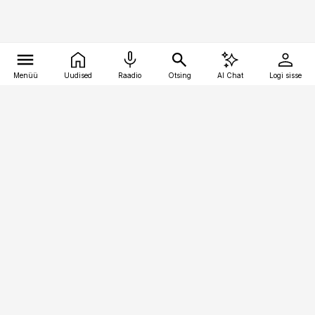
Menüü
Uudised
Raadio
Otsing
AI Chat
Logi sisse
Vana-Lõuna 39/1, 19094 Tallinn
(+372) 667 0111
bestmarketing@best-marketing.ee
Telli
Reklaam
Firmast
Sisu kasutamisõigused
Ajakirjaniku
eetikakoodeks
Üldtingimused
Privaatsustingimused