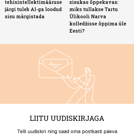
tehisintellektimääruse
sisukas õppekavas:
järgi tuleb AI-ga loodud
miks tullakse Tartu
sisu märgistada
Ülikooli Narva
kolledžisse õppima üle
Eesti?
LIITU UUDISKIRJAGA
Telli uudiskiri ning saad oma postkasti päeva