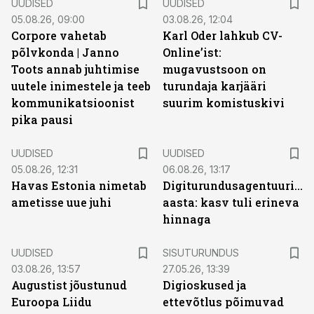
UUDISED
UUDISED
05.08.26, 09:00
03.08.26, 12:04
Corpore vahetab
Karl Oder lahkub CV-
põlvkonda | Janno
Online’ist:
Toots annab juhtimise
mugavustsoon on
uutele inimestele ja teeb
turundaja karjääri
kommunikatsioonist
suurim komistuskivi
pika pausi
UUDISED
UUDISED
05.08.26, 12:31
06.08.26, 13:17
Havas Estonia nimetab
Digiturundusagentuuride
ametisse uue juhi
aasta: kasv tuli erineva
hinnaga
ST
UUDISED
SISUTURUNDUS
03.08.26, 13:57
27.05.26, 13:39
Augustist jõustunud
Digioskused ja
Euroopa Liidu
ettevõtlus põimuvad