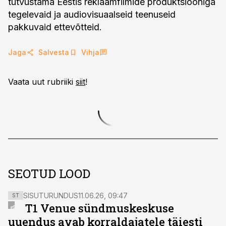
tutvustama Eestis reklaamfilmide produktsiooniga
tegelevaid ja audiovisuaalseid teenuseid
pakkuvaid ettevõtteid.
Jaga
Salvesta
Vihja
Vaata uut rubriiki
siit
!
SEOTUD LOOD
SISUTURUNDUS
11.06.26, 09:47
ST
T1 Venue sündmuskeskuse
uuendus avab korraldajatele täiesti