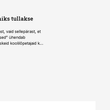
iks tullakse
t, vaid sellepärast, et
dused” ühendab
skeid koolilõpetajaid kui