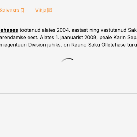
Salvesta
Vihja
tehases
töötanud alates 2004. aastast ning vastutanud Sa
arendamise eest. Alates 1. jaanuarist 2008, peale Karin Sep
miagentuuri Division juhiks, on Rauno Saku Õlletehase turu