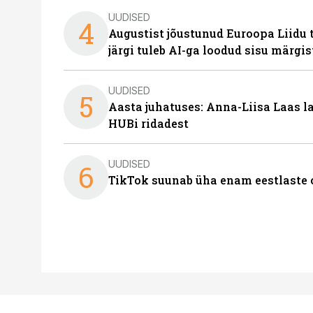
UUDISED
4
Augustist jõustunud Euroopa Liidu 
järgi tuleb AI-ga loodud sisu märgi
UUDISED
5
Aasta juhatuses: Anna-Liisa Laas 
HUBi ridadest
UUDISED
6
TikTok suunab üha enam eestlaste 