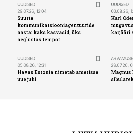
UUDISED
UUDISED
29.07.26, 12:04
03.08.26, 1
Suurte
Karl Oder
kommunikatsiooniagentuuride
mugavust
aasta: kaks kasvasid, üks
karjääri
aeglustas tempot
UUDISED
ARVAMUS
05.08.26, 12:31
28.07.26, 
Havas Estonia nimetab ametisse
Magnus 
uue juhi
sibulare