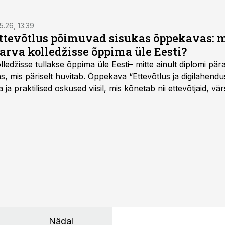
5.26, 13:39
ettevõtlus põimuvad sisukas õppekavas: m
arva kolledžisse õppima üle Eesti?
ledžisse tullakse õppima üle Eesti– mitte ainult diplomi päras
as, mis päriselt huvitab. Õppekava “Ettevõtlus ja digilahen
 ja praktilised oskused viisil, mis kõnetab nii ettevõtjaid, vär
eha karjääripööret.
Nädal