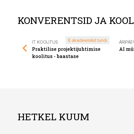
KONVERENTSID JA KOO
8 akadeemilist tundi
IT KOOLITUS
ÄRIPÄE
Praktilise projektijuhtimise
AI mü
koolitus - baastase
HETKEL KUUM