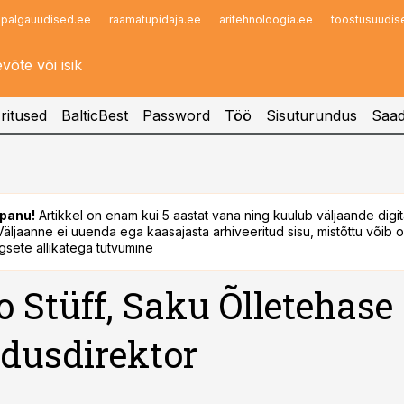
palgauudised.ee
raamatupidaja.ee
aritehnoloogia.ee
toostusuudis
Infopank
Radar
ritused
BalticBest
Password
Töö
Sisuturundus
Saad
panu!
Artikkel on enam kui 5 aastat vana ning kuulub väljaande digi
. Väljaanne ei uuenda ega kaasajasta arhiveeritud sisu, mistõttu võib ol
sete allikatega tutvumine
 Stüff, Saku Õlletehase
dusdirektor