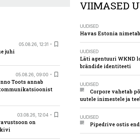
VIIMASED U
UUDISED
Havas Estonia nimetab 
05.08.26, 12:31
e juhi
UUDISED
Läti agentuuri WKND lo
brändide identiteeti
05.08.26, 09:00
anno Toots annab
UUDISED
b kommunikatsioonist
Corpore vahetab põ
uutele inimestele ja t
03.08.26, 12:04
UUDISED
ugavustsoon on
Pipedrive ostis end
kivi