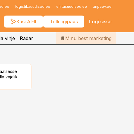
Iseteenindus
ed.ee
logistikauudised.ee
ehitusuudised.ee
aripaev.ee
finantsu
Telli Bestmarketing
Küsi AI-lt
Telli ligipääs
Logi sisse
a vihje
Radar
Minu best marketing
taalsesse
la vajalik