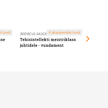
t tundi
8 akadeemilist tundi
ÄRIPÄEVA AKADEEMIA
ÄRIPÄEVA 
ise
Tehisintellekti meistriklass
Edukate f
juhtidele - vundament
kliendiü