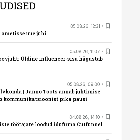
UDISED
05.08.26, 12:31
ametisse uue juhi
05.08.26, 11:07
ovjuht: Üldine influencer-sisu hägustab
05.08.26, 09:00
lvkonda | Janno Toots annab juhtimise
eeb kommunikatsioonist pika pausi
04.08.26, 14:10
iste töötajate loodud idufirma Outfunnel