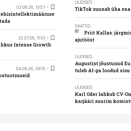
UUDISED
03.08.26, 13:57
TikTok suunab üha ena
tehisintellektimääruse
stada
SAATED
Priit Kallas: järgm
22.07.26, 11:53
ajutööst
lahkus Intense Growth
UUDISED
Augustist jõustunud Eu
04.08.26, 09:15
tuleb AI-ga loodud sis
ostuotsuseid
UUDISED
Karl Oder lahkub CV-On
karjääri suurim komist