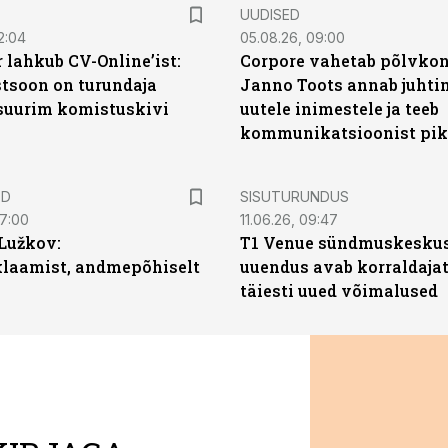
UUDISED
2:04
05.08.26, 09:00
 lahkub CV-Online’ist:
Corpore vahetab põlvkon
soon on turundaja
Janno Toots annab juhti
 suurim komistuskivi
uutele inimestele ja teeb
kommunikatsioonist pik
ST
ED
SISUTURUNDUS
07:00
11.06.26, 09:47
Lužkov:
T1 Venue sündmuskesku
klaamist, andmepõhiselt
uuendus avab korraldajat
täiesti uued võimalused