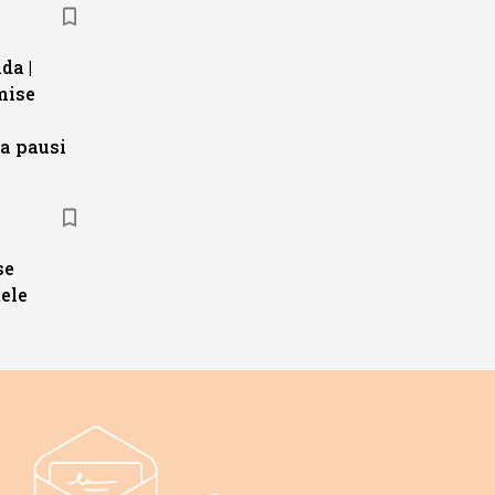
da |
mise
a pausi
se
ele