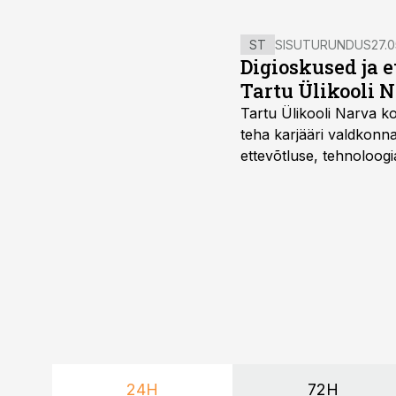
ST
SISUTURUNDUS
27.0
Digioskused ja 
Tartu Ülikooli N
Tartu Ülikooli Narva kol
teha karjääri valdkonn
ettevõtluse, tehnoloogia
ka neid, kes soovivad t
24H
72H