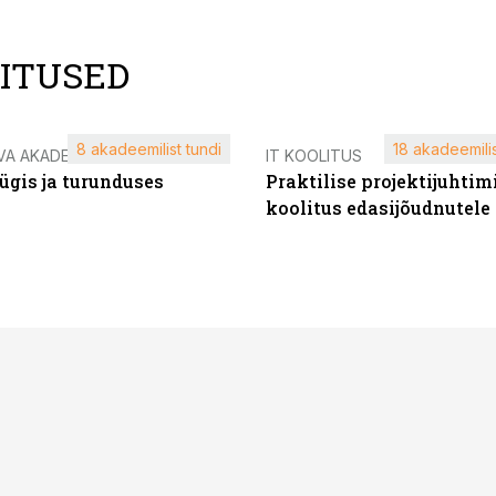
LITUSED
8 akadeemilist tundi
18 akadeemilis
VA AKADEEMIA
IT KOOLITUS
ügis ja turunduses
Praktilise projektijuhtim
koolitus edasijõudnutele