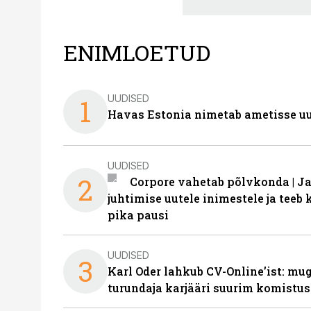
ENIMLOETUD
UUDISED
1
Havas Estonia nimetab ametisse uu
UUDISED
2
Corpore vahetab põlvkonda | J
juhtimise uutele inimestele ja tee
pika pausi
UUDISED
3
Karl Oder lahkub CV-Online’ist: m
turundaja karjääri suurim komistus