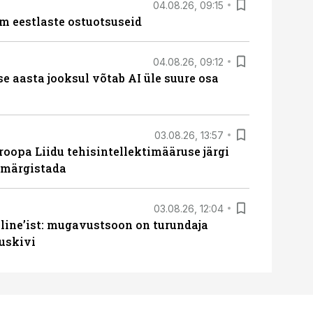
04.08.26, 09:15
m eestlaste ostuotsuseid
04.08.26, 09:12
ise aasta jooksul võtab AI üle suure osa
03.08.26, 13:57
roopa Liidu tehisintellektimääruse järgi
u märgistada
03.08.26, 12:04
line’ist: mugavustsoon on turundaja
uskivi