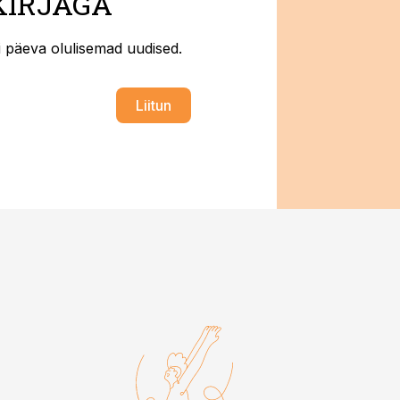
KIRJAGA
ti päeva olulisemad uudised.
Liitun