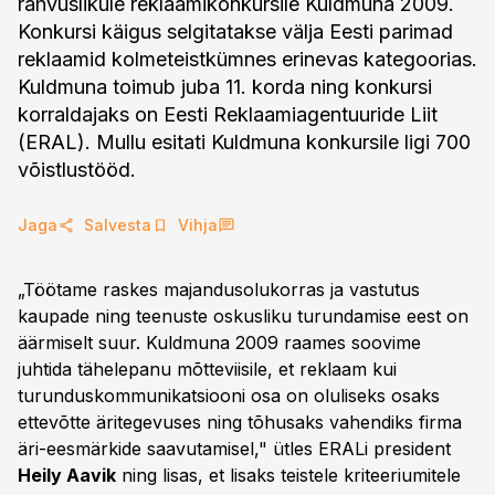
rahvuslikule reklaamikonkursile Kuldmuna 2009.
Konkursi käigus selgitatakse välja Eesti parimad
reklaamid kolmeteistkümnes erinevas kategoorias.
Kuldmuna toimub juba 11. korda ning konkursi
korraldajaks on Eesti Reklaamiagentuuride Liit
(ERAL). Mullu esitati Kuldmuna konkursile ligi 700
võistlustööd.
Jaga
Salvesta
Vihja
„Töötame raskes majandusolukorras ja vastutus
kaupade ning teenuste oskusliku turundamise eest on
äärmiselt suur. Kuldmuna 2009 raames soovime
juhtida tähelepanu mõtteviisile, et reklaam kui
turunduskommunikatsiooni osa on oluliseks osaks
ettevõtte äritegevuses ning tõhusaks vahendiks firma
äri-eesmärkide saavutamisel," ütles ERALi president
Heily Aavik
ning lisas, et lisaks teistele kriteeriumitele