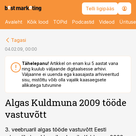
Telli ligipääs
Avaleht
Kõik lood
TOPid
Podcastid
Videod
Üritus
cebook
Tagasi
Twitter)
04.02.09, 00:00
kedIn
Tähelepanu!
Artikkel on enam kui 5 aastat vana
ning kuulub väljaande digitaalsesse arhiivi.
ail
Väljaanne ei uuenda ega kaasajasta arhiveeritud
sisu, mistõttu võib olla vajalik kaasaegsete
k
allikatega tutvumine
Algas Kuldmuna 2009 tööde
vastuvõtt
3. veebruaril algas tööde vastuvõtt Eesti