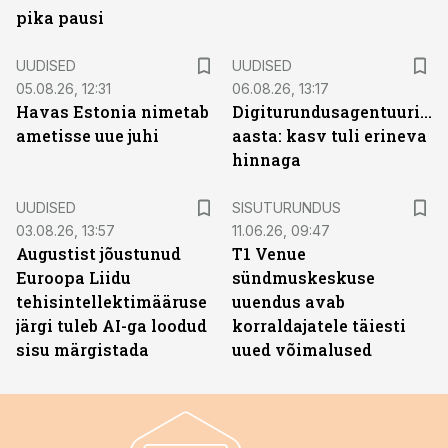
pika pausi
UUDISED
UUDISED
05.08.26, 12:31
06.08.26, 13:17
Havas Estonia nimetab
Digiturundusagentuuride
ametisse uue juhi
aasta: kasv tuli erineva
hinnaga
ST
UUDISED
SISUTURUNDUS
03.08.26, 13:57
11.06.26, 09:47
Augustist jõustunud
T1 Venue
Euroopa Liidu
sündmuskeskuse
tehisintellektimääruse
uuendus avab
järgi tuleb AI-ga loodud
korraldajatele täiesti
sisu märgistada
uued võimalused