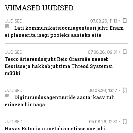
VIIMASED UUDISED
UUDISED
07.08.26, 11:13
Läti kommunikatsiooniagentuuri juht: Enam
ei planeerita isegi pooleks aastaks ette
UUDISED
07.08.26, 09:31
Tesco äriarendusjuht Reio Orasmäe naaseb
Eestisse ja hakkab juhtima Threod Systemsi
müüki
UUDISED
06.08.26, 13:17
Digiturundusagentuuride aasta: kasv tuli
erineva hinnaga
UUDISED
05.08.26, 12:31
Havas Estonia nimetab ametisse uue juhi