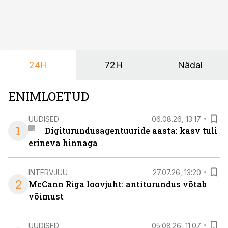
Õppekava “Ettevõtlus ja digilahendused” ühendab
ettevõtluse, tehnoloogia ja praktilised oskused viisil,
mis kõnetab nii ettevõtjaid, värskeid koolilõpetajaid kui
ka neid, kes soovivad teha karjääripööret.
24H
72H
Nädal
ENIMLOETUD
UUDISED
06.08.26, 13:17
1
Digiturundusagentuuride aasta: kasv tuli
erineva hinnaga
INTERVJUU
27.07.26, 13:20
2
McCann Riga loovjuht: antiturundus võtab
võimust
UUDISED
05.08.26, 11:07