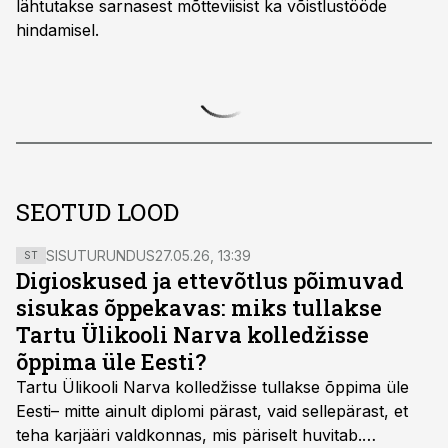
lähtutakse sarnasest mõtteviisist ka võistlustööde
hindamisel.
SEOTUD LOOD
SISUTURUNDUS
27.05.26, 13:39
ST
Digioskused ja ettevõtlus põimuvad
sisukas õppekavas: miks tullakse
Tartu Ülikooli Narva kolledžisse
õppima üle Eesti?
Tartu Ülikooli Narva kolledžisse tullakse õppima üle
Eesti– mitte ainult diplomi pärast, vaid sellepärast, et
teha karjääri valdkonnas, mis päriselt huvitab.