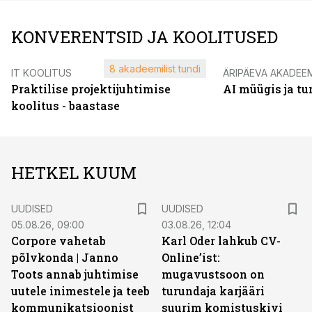
KONVERENTSID JA KOOLITUSED
8 akadeemilist tundi
IT KOOLITUS
ÄRIPÄEVA AKADEE
Praktilise projektijuhtimise
AI müügis ja t
koolitus - baastase
HETKEL KUUM
UUDISED
UUDISED
05.08.26, 09:00
03.08.26, 12:04
Corpore vahetab
Karl Oder lahkub CV-
põlvkonda | Janno
Online’ist:
Toots annab juhtimise
mugavustsoon on
uutele inimestele ja teeb
turundaja karjääri
kommunikatsioonist
suurim komistuskivi