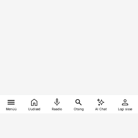
Menüü
Uudised
Raadio
Otsing
AI Chat
Logi sisse
Vana-Lõuna 39/1, 19094 Tallinn