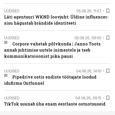
UUDISED
05.08.26, 11:07
Läti agentuuri WKND loovjuht: Üldine influencer-
sisu hägustab brändide identiteeti
UUDISED
05.08.26, 09:00
Corpore vahetab põlvkonda | Janno Toots
annab juhtimise uutele inimestele ja teeb
kommunikatsioonist pika pausi
UUDISED
04.08.26, 14:10
Pipedrive ostis endiste töötajate loodud
idufirma Outfunnel
UUDISED
04.08.26, 09:15
TikTok suunab üha enam eestlaste ostuotsuseid