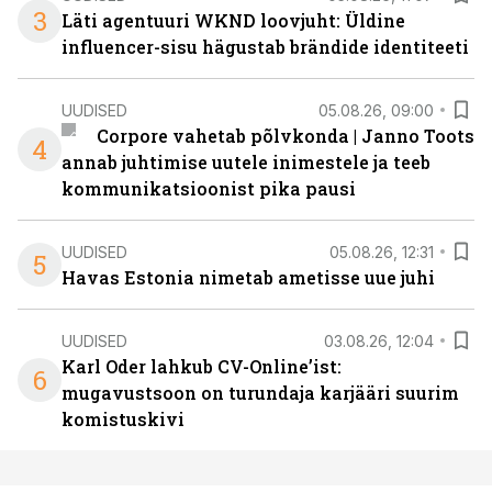
3
Läti agentuuri WKND loovjuht: Üldine
influencer-sisu hägustab brändide identiteeti
UUDISED
05.08.26, 09:00
Corpore vahetab põlvkonda | Janno Toots
4
annab juhtimise uutele inimestele ja teeb
kommunikatsioonist pika pausi
UUDISED
05.08.26, 12:31
5
Havas Estonia nimetab ametisse uue juhi
UUDISED
03.08.26, 12:04
Karl Oder lahkub CV-Online’ist:
6
mugavustsoon on turundaja karjääri suurim
komistuskivi