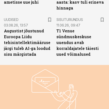
ametisse uue juhi
aasta: kasv tuli erineva
hinnaga
ST
UUDISED
SISUTURUNDUS
03.08.26, 13:57
11.06.26, 09:47
Augustist jõustunud
T1 Venue
Euroopa Liidu
sündmuskeskuse
tehisintellektimääruse
uuendus avab
järgi tuleb AI-ga loodud
korraldajatele täiesti
sisu märgistada
uued võimalused