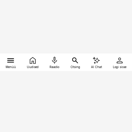
Menüü
Uudised
Raadio
Otsing
AI Chat
Logi sisse
Vana-Lõuna 39/1, 19094 Tallinn
(+372) 667 0111
bestmarketing@best-marketing.ee
Telli
Reklaam