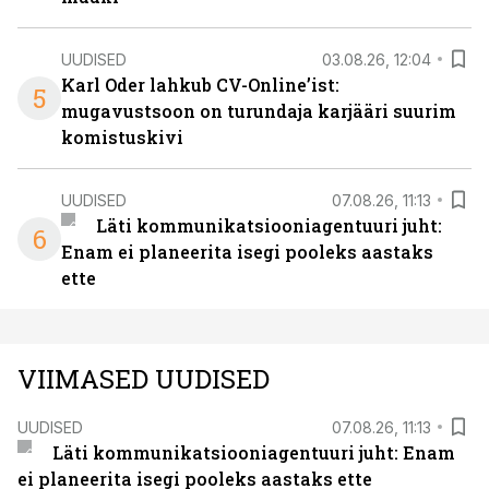
UUDISED
03.08.26, 12:04
Karl Oder lahkub CV-Online’ist:
5
mugavustsoon on turundaja karjääri suurim
komistuskivi
UUDISED
07.08.26, 11:13
Läti kommunikatsiooniagentuuri juht:
6
Enam ei planeerita isegi pooleks aastaks
ette
VIIMASED UUDISED
UUDISED
07.08.26, 11:13
Läti kommunikatsiooniagentuuri juht: Enam
ei planeerita isegi pooleks aastaks ette