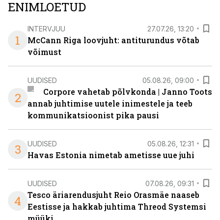
ENIMLOETUD
INTERVJUU
27.07.26, 13:20
1
McCann Riga loovjuht: antiturundus võtab
võimust
UUDISED
05.08.26, 09:00
Corpore vahetab põlvkonda | Janno Toots
2
annab juhtimise uutele inimestele ja teeb
kommunikatsioonist pika pausi
UUDISED
05.08.26, 12:31
3
Havas Estonia nimetab ametisse uue juhi
UUDISED
07.08.26, 09:31
Tesco äriarendusjuht Reio Orasmäe naaseb
4
Eestisse ja hakkab juhtima Threod Systemsi
müüki