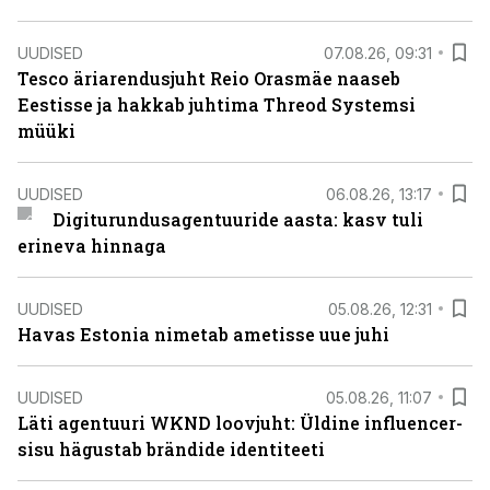
UUDISED
07.08.26, 09:31
Tesco äriarendusjuht Reio Orasmäe naaseb
Eestisse ja hakkab juhtima Threod Systemsi
müüki
UUDISED
06.08.26, 13:17
Digiturundusagentuuride aasta: kasv tuli
erineva hinnaga
UUDISED
05.08.26, 12:31
Havas Estonia nimetab ametisse uue juhi
UUDISED
05.08.26, 11:07
Läti agentuuri WKND loovjuht: Üldine influencer-
sisu hägustab brändide identiteeti