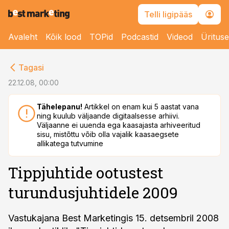
Telli ligipääs
Avaleht
Kõik lood
TOPid
Podcastid
Videod
Üritus
cebook
Tagasi
Twitter)
22.12.08, 00:00
kedIn
Tähelepanu!
Artikkel on enam kui 5 aastat vana
ning kuulub väljaande digitaalsesse arhiivi.
ail
Väljaanne ei uuenda ega kaasajasta arhiveeritud
sisu, mistõttu võib olla vajalik kaasaegsete
k
allikatega tutvumine
Tippjuhtide ootustest
turundusjuhtidele 2009
Vastukajana Best Marketingis 15. detsembril 2008