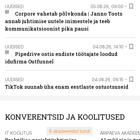
UUDISED
05.08.26, 09:00
Corpore vahetab põlvkonda | Janno Toots
annab juhtimise uutele inimestele ja teeb
kommunikatsioonist pika pausi
UUDISED
04.08.26, 14:10
Pipedrive ostis endiste töötajate loodud
idufirma Outfunnel
UUDISED
04.08.26, 09:15
TikTok suunab üha enam eestlaste ostuotsuseid
KONVERENTSID JA KOOLITUSED
8 akadeemilist tundi
IT KOOLITUS
ÄRIPÄEVA AKADEE