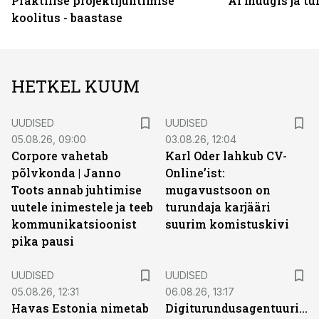
Praktilise projektijuhtimise
AI müügis ja t
koolitus - baastase
HETKEL KUUM
UUDISED
UUDISED
05.08.26, 09:00
03.08.26, 12:04
Corpore vahetab
Karl Oder lahkub CV-
põlvkonda | Janno
Online’ist:
Toots annab juhtimise
mugavustsoon on
uutele inimestele ja teeb
turundaja karjääri
kommunikatsioonist
suurim komistuskivi
pika pausi
UUDISED
UUDISED
05.08.26, 12:31
06.08.26, 13:17
Havas Estonia nimetab
Digiturundusagentuuride