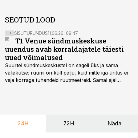
SEOTUD LOOD
SISUTURUNDUS
11.06.26, 09:47
ST
T1 Venue sündmuskeskuse
uuendus avab korraldajatele täiesti
uued võimalused
Suurtel sündmuskeskustel on sageli üks ja sama
väljakutse: ruumi on küll palju, kuid mitte iga üritus ei
vaja korraga tuhandeid ruutmeetreid. Samal ajal
soovivad ettevõtted ja korraldajad üha enam
paindlikkust – võimalust ühendada konverents, gala,
töötoad, meelelahutus ja võrgustumine tervikuks, ilma
et peaks kasutama mitut erinevat asukohta. T1
keskuses tegutsev sündmuskeskus T1 Venue on just
24H
72H
Nädal
nendele vajadustele vastanud uuendusega, mis pakub
senisest oluliselt rohkem lahendusi.