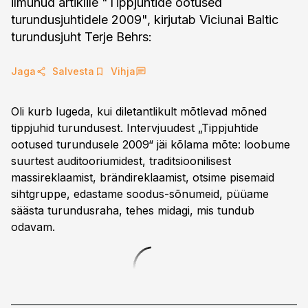
ilmunud artiklile "Tippjuhtide ootused
turundusjuhtidele 2009", kirjutab Viciunai Baltic
turundusjuht Terje Behrs:
Jaga
Salvesta
Vihja
Oli kurb lugeda, kui diletantlikult mõtlevad mõned
tippjuhid turundusest. Intervjuudest „Tippjuhtide
ootused turundusele 2009“ jäi kõlama mõte: loobume
suurtest auditooriumidest, traditsioonilisest
massireklaamist, brändireklaamist, otsime pisemaid
sihtgruppe, edastame soodus-sõnumeid, püüame
säästa turundusraha, tehes midagi, mis tundub
odavam.