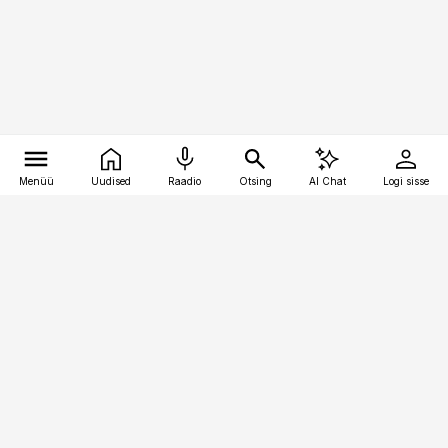
Menüü
Uudised
Raadio
Otsing
AI Chat
Logi sisse
Vana-Lõuna 39/1, 19094 Tallinn
(+372) 667 0111
bestmarketing@best-marketing.ee
Telli
Reklaam
Firmast