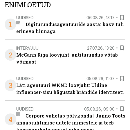
ENIMLOETUD
UUDISED
06.08.26, 13:17
1
Digiturundusagentuuride aasta: kasv tuli
erineva hinnaga
INTERVJUU
27.07.26, 13:20
2
McCann Riga loovjuht: antiturundus võtab
võimust
UUDISED
05.08.26, 11:07
3
Läti agentuuri WKND loovjuht: Üldine
influencer-sisu hägustab brändide identiteeti
UUDISED
05.08.26, 09:00
Corpore vahetab põlvkonda | Janno Toots
4
annab juhtimise uutele inimestele ja teeb
kommunikatsioonist pika pausi