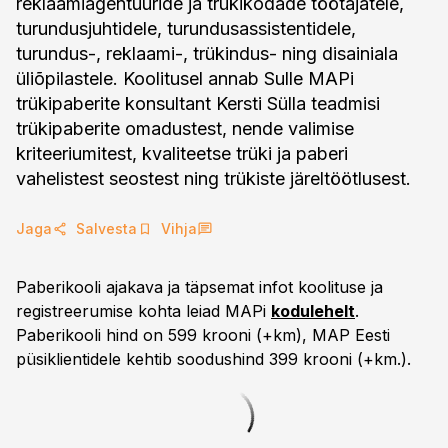
reklaamiagentuuride ja trükikodade töötajatele,
turundusjuhtidele, turundusassistentidele,
turundus-, reklaami-, trükindus- ning disainiala
üliõpilastele. Koolitusel annab Sulle MAPi
trükipaberite konsultant Kersti Sülla teadmisi
trükipaberite omadustest, nende valimise
kriteeriumitest, kvaliteetse trüki ja paberi
vahelistest seostest ning trükiste järeltöötlusest.
Jaga
Salvesta
Vihja
Paberikooli ajakava ja täpsemat infot koolituse ja
registreerumise kohta leiad MAPi
kodulehelt
.
Paberikooli hind on 599 krooni (+km), MAP Eesti
püsiklientidele kehtib soodushind 399 krooni (+km.).