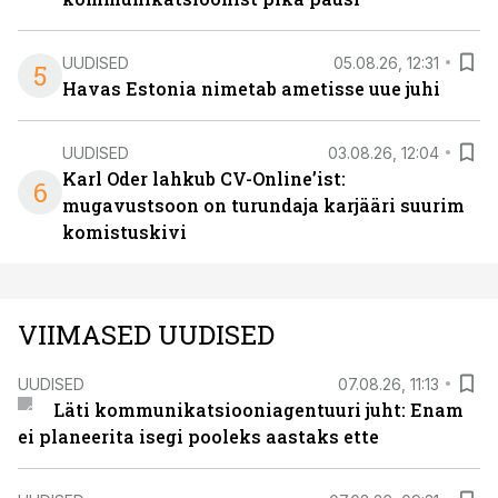
UUDISED
05.08.26, 12:31
5
Havas Estonia nimetab ametisse uue juhi
UUDISED
03.08.26, 12:04
Karl Oder lahkub CV-Online’ist:
6
mugavustsoon on turundaja karjääri suurim
komistuskivi
VIIMASED UUDISED
UUDISED
07.08.26, 11:13
Läti kommunikatsiooniagentuuri juht: Enam
ei planeerita isegi pooleks aastaks ette