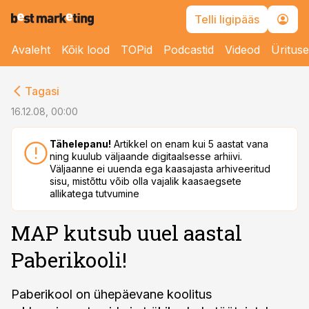
Telli ligipääs
Avaleht
Kõik lood
TOPid
Podcastid
Videod
Üritus
cebook
Tagasi
Twitter)
16.12.08, 00:00
kedIn
Tähelepanu!
Artikkel on enam kui 5 aastat vana
ning kuulub väljaande digitaalsesse arhiivi.
ail
Väljaanne ei uuenda ega kaasajasta arhiveeritud
sisu, mistõttu võib olla vajalik kaasaegsete
k
allikatega tutvumine
MAP kutsub uuel aastal
Paberikooli!
Paberikool on ühepäevane koolitus