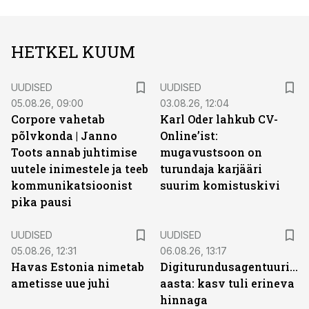
HETKEL KUUM
UUDISED
UUDISED
05.08.26, 09:00
03.08.26, 12:04
Corpore vahetab
Karl Oder lahkub CV-
põlvkonda | Janno
Online’ist:
Toots annab juhtimise
mugavustsoon on
uutele inimestele ja teeb
turundaja karjääri
kommunikatsioonist
suurim komistuskivi
pika pausi
UUDISED
UUDISED
05.08.26, 12:31
06.08.26, 13:17
Havas Estonia nimetab
Digiturundusagentuuride
ametisse uue juhi
aasta: kasv tuli erineva
hinnaga