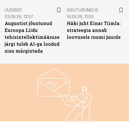
ST
UUDISED
SISUTURUNDUS
03.08.26, 13:57
14.05.26, 11:00
Augustist jõustunud
Häki juht Einar Tiimla:
Euroopa Liidu
strateegia annab
tehisintellektimääruse
loovusele ruumi juurde
järgi tuleb AI-ga loodud
sisu märgistada