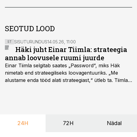
SEOTUD LOOD
SISUTURUNDUS
14.05.26, 11:00
ST
Häki juht Einar Tiimla: strateegia
annab loovusele ruumi juurde
Einar Tiimla selgitab saates „Password“, miks Häk
nimetab end strateegiliseks loovagentuuriks. „Me
alustame enda tööd alati strateegiast,“ ütleb ta. Tiimla
sõnul aitab põhjalik eeltöö vältida olukorda, kus klient
hakkab alles esimeste visuaalide pealt mõtlema, mida
ta tegelikult tahab.
24H
72H
Nädal