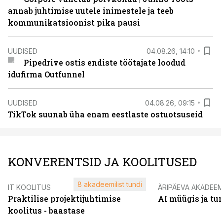
annab juhtimise uutele inimestele ja teeb
kommunikatsioonist pika pausi
UUDISED
04.08.26, 14:10
Pipedrive ostis endiste töötajate loodud
idufirma Outfunnel
UUDISED
04.08.26, 09:15
TikTok suunab üha enam eestlaste ostuotsuseid
KONVERENTSID JA KOOLITUSED
8 akadeemilist tundi
IT KOOLITUS
ÄRIPÄEVA AKADEE
Praktilise projektijuhtimise
AI müügis ja t
koolitus - baastase