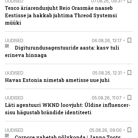
UUDISED
07.08.26, 09:31
Tesco äriarendusjuht Reio Orasmäe naaseb
Eestisse ja hakkab juhtima Threod Systemsi
müüki
UUDISED
06.08.26, 13:17
Digiturundusagentuuride aasta: kasv tuli
erineva hinnaga
UUDISED
05.08.26, 12:31
Havas Estonia nimetab ametisse uue juhi
UUDISED
05.08.26, 11:07
Läti agentuuri WKND loovjuht: Üldine influencer-
sisu hägustab brändide identiteeti
UUDISED
05.08.26, 09:00
Corpore vahetab põlvkonda | Janno Toots