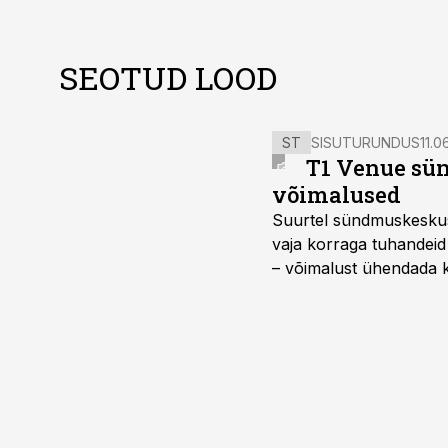
SEOTUD LOOD
ST
SISUTURUNDUS
11.0
T1 Venue sün
võimalused
Suurtel sündmuskeskuste
vaja korraga tuhandeid
– võimalust ühendada k
kasutama mitut erinev
vajadustele vastanud u