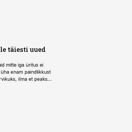
e täiesti uued
 mitte iga üritus ei
d üha enam paindlikkust
vikuks, ilma et peaks
 on just nendele