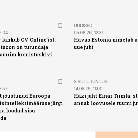
UUDISED
2:04
05.08.26, 12:31
 lahkub CV-Online’ist:
Havas Estonia nimetab 
soon on turundaja
uue juhi
 suurim komistuskivi
ST
SISUTURUNDUS
3:57
14.05.26, 11:00
t jõustunud Euroopa
Häki juht Einar Tiimla: s
isintellektimääruse järgi
annab loovusele ruumi ju
ga loodud sisu
ada