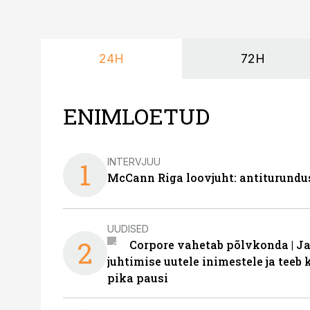
24H
72H
ENIMLOETUD
INTERVJUU
1
McCann Riga loovjuht: antiturundu
UUDISED
2
Corpore vahetab põlvkonda | J
juhtimise uutele inimestele ja tee
pika pausi