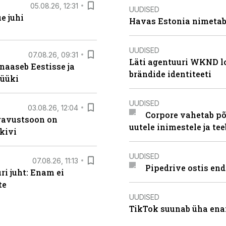
05.08.26, 12:31
UUDISED
e juhi
Havas Estonia nimetab 
UUDISED
07.08.26, 09:31
Läti agentuuri WKND lo
naaseb Eestisse ja
brändide identiteeti
müüki
UUDISED
03.08.26, 12:04
Corpore vahetab põ
ugavustsoon on
uutele inimestele ja t
kivi
UUDISED
07.08.26, 11:13
Pipedrive ostis end
i juht: Enam ei
te
UUDISED
TikTok suunab üha ena