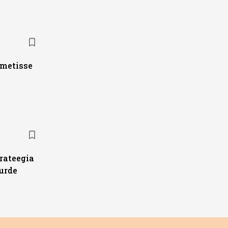
ametisse
trateegia
urde