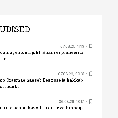
UDISED
07.08.26, 11:13
oniagentuuri juht: Enam ei planeerita
tte
07.08.26, 09:31
eio Orasmäe naaseb Eestisse ja hakkab
si müüki
06.08.26, 13:17
uride aasta: kasv tuli erineva hinnaga