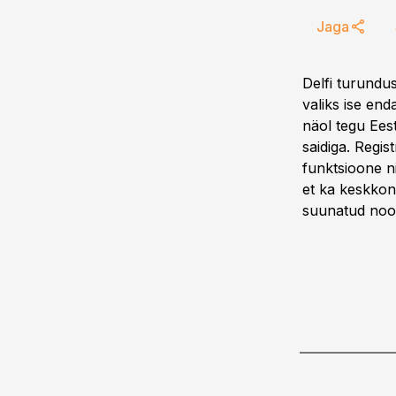
Jaga
Delfi turundu
valiks ise en
näol tegu Ees
saidiga. Regi
funktsioone ni
et ka keskkon
suunatud noor