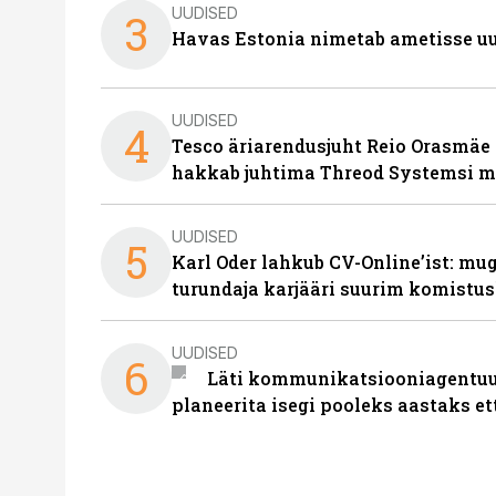
UUDISED
3
Havas Estonia nimetab ametisse uu
UUDISED
4
Tesco äriarendusjuht Reio Orasmäe 
hakkab juhtima Threod Systemsi 
UUDISED
5
Karl Oder lahkub CV-Online’ist: m
turundaja karjääri suurim komistus
UUDISED
6
Läti kommunikatsiooniagentuur
planeerita isegi pooleks aastaks et