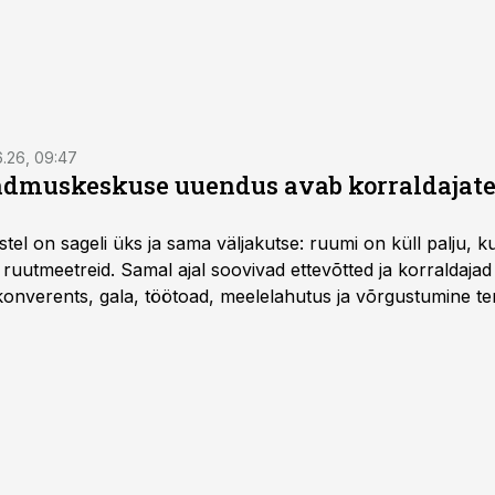
6.26, 09:47
dmuskeskuse uuendus avab korraldajatel
l on sageli üks ja sama väljakutse: ruumi on küll palju, kuid
 ruutmeetreid. Samal ajal soovivad ettevõtted ja korraldaja
onverents, gala, töötoad, meelelahutus ja võrgustumine ter
at asukohta. T1 keskuses tegutsev sündmuskeskus T1 Venue
uendusega, mis pakub senisest oluliselt rohkem lahendusi.