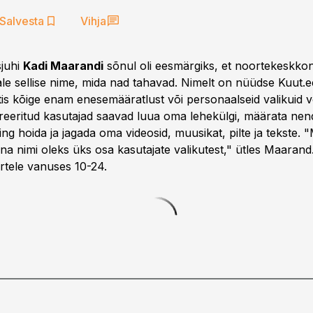
Salvesta
Vihja
sjuhi
Kadi Maarandi
sõnul oli eesmärgiks, et noortekeskko
dale sellise nime, mida nad tahavad. Nimelt on nüüdse Kuut
tis kõige enam enesemääratlust või personaalseid valikuid 
streeritud kasutajad saavad luua oma lehekülgi, määrata nen
ng hoida ja jagada oma videosid, muusikat, pilte ja tekste. "
na nimi oleks üks osa kasutajate valikutest," ütles Maarand
tele vanuses 10-24.