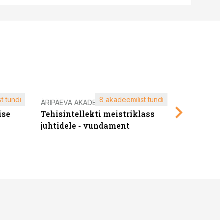
t tundi
8 akadeemilist tundi
ÄRIPÄEVA AKADEEMIA
ÄRIPÄEVA 
ise
Tehisintellekti meistriklass
Edukate f
juhtidele - vundament
kliendiü