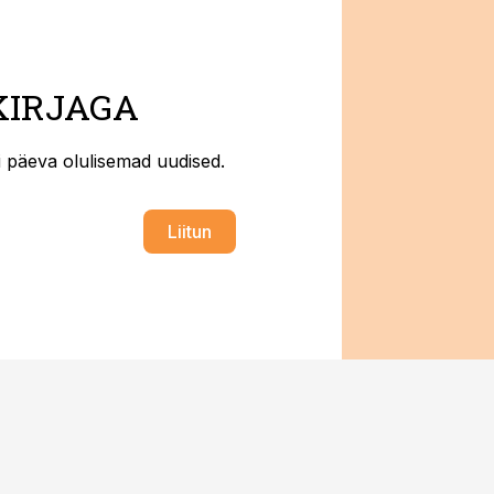
KIRJAGA
ti päeva olulisemad uudised.
Liitun