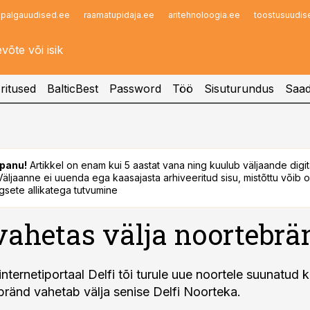
palgauudised.ee
raamatupidaja.ee
aritehnoloogia.ee
toostusuudis
Infopank
Radar
ritused
BalticBest
Password
Töö
Sisuturundus
Saad
panu!
Artikkel on enam kui 5 aastat vana ning kuulub väljaande digi
. Väljaanne ei uuenda ega kaasajasta arhiveeritud sisu, mistõttu võib ol
sete allikatega tutvumine
 vahetas välja noortebrä
internetiportaal Delfi tõi turule uue noortele suunatud
bränd vahetab välja senise Delfi Noorteka.