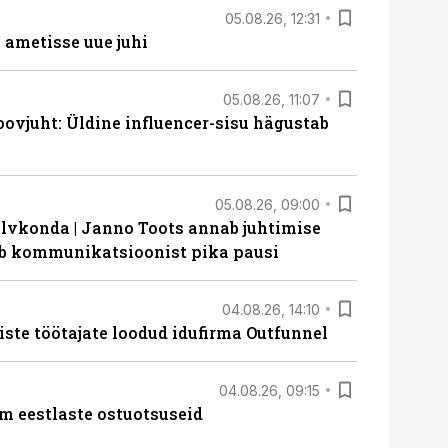
05.08.26, 12:31
ametisse uue juhi
05.08.26, 11:07
ovjuht: Üldine influencer-sisu hägustab
05.08.26, 09:00
lvkonda | Janno Toots annab juhtimise
eeb kommunikatsioonist pika pausi
04.08.26, 14:10
iste töötajate loodud idufirma Outfunnel
04.08.26, 09:15
m eestlaste ostuotsuseid