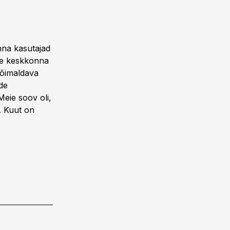
nna kasutajad
.ee keskkonna
võimaldava
de
Meie soov oli,
. Kuut on