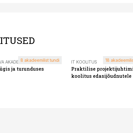
LITUSED
8 akadeemilist tundi
18 akadeemilis
VA AKADEEMIA
IT KOOLITUS
ügis ja turunduses
Praktilise projektijuhtim
koolitus edasijõudnutele