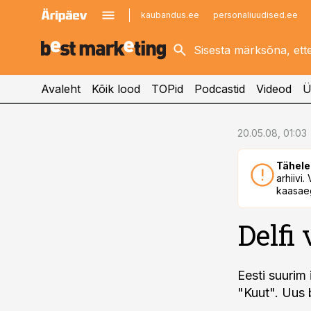
kaubandus.ee
personaliuudised.ee
kinnisvarauudised.ee
imelineajalugu.ee
logistikauudised.ee
imelineteadus.ee
Avaleht
Kõik lood
TOPid
Podcastid
Videod
Ü
cebook
20.05.08, 01:03
Twitter)
Tähele
kedIn
arhiivi
kaasaeg
ail
Delfi
k
Eesti suurim 
"Kuut". Uus 