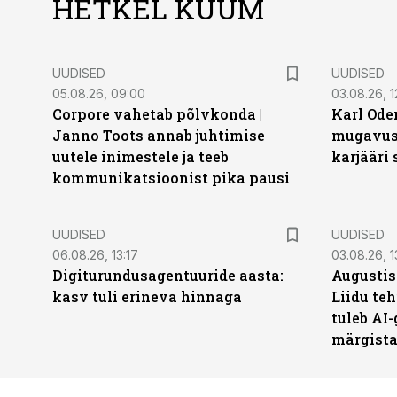
HETKEL KUUM
UUDISED
UUDISED
05.08.26, 09:00
03.08.26, 1
Corpore vahetab põlvkonda |
Karl Oder
Janno Toots annab juhtimise
mugavust
uutele inimestele ja teeb
karjääri
kommunikatsioonist pika pausi
UUDISED
UUDISED
06.08.26, 13:17
03.08.26, 1
Digiturundusagentuuride aasta:
Augustis
kasv tuli erineva hinnaga
Liidu teh
tuleb AI-
märgist