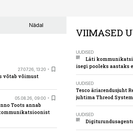
Nädal
VIIMASED U
UUDISED
Läti kommunikatsio
isegi pooleks aastaks e
27.07.26, 13:20
s võtab võimust
UUDISED
Tesco äriarendusjuht R
juhtima Threod System
05.08.26, 09:00
anno Toots annab
b kommunikatsioonist
UUDISED
Digiturundusagentu