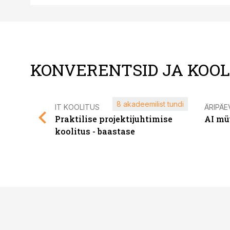
KONVERENTSID JA KOO
8 akadeemilist tundi
IT KOOLITUS
ÄRIPÄE
Praktilise projektijuhtimise
AI mü
koolitus - baastase