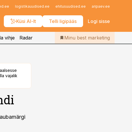
Iseteenindus
ed.ee
logistikauudised.ee
ehitusuudised.ee
aripaev.ee
finantsu
Telli Bestmarketing
Küsi AI-lt
Telli ligipääs
Logi sisse
a vihje
Radar
Minu best marketing
taalsesse
la vajalik
ndi
 kaubamärgi