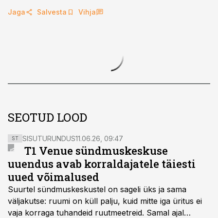
Jaga
Salvesta
Vihja
SEOTUD LOOD
SISUTURUNDUS
11.06.26, 09:47
ST
T1 Venue sündmuskeskuse
uuendus avab korraldajatele täiesti
uued võimalused
Suurtel sündmuskeskustel on sageli üks ja sama
väljakutse: ruumi on küll palju, kuid mitte iga üritus ei
vaja korraga tuhandeid ruutmeetreid. Samal ajal