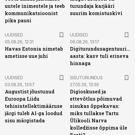
uutele inimestele ja teeb
turundaja karjääri
kommunikatsioonist
suurim komistuskivi
pika pausi
UUDISED
UUDISED
05.08.26, 12:31
06.08.26, 13:17
Havas Estonia nimetab
Digiturundusagentuuride
ametisse uue juhi
aasta: kasv tuli erineva
hinnaga
ST
UUDISED
SISUTURUNDUS
03.08.26, 13:57
27.05.26, 13:39
Augustist jõustunud
Digioskused ja
Euroopa Liidu
ettevõtlus põimuvad
tehisintellektimääruse
sisukas õppekavas:
järgi tuleb AI-ga loodud
miks tullakse Tartu
sisu märgistada
Ülikooli Narva
kolledžisse õppima üle
Eesti?