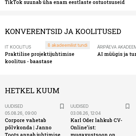
TikTok suunab üha enam eestlaste ostuotsuseid
KONVERENTSID JA KOOLITUSED
8 akadeemilist tundi
IT KOOLITUS
ÄRIPÄEVA AKADEE
Praktilise projektijuhtimise
AI müügis ja t
koolitus - baastase
HETKEL KUUM
UUDISED
UUDISED
05.08.26, 09:00
03.08.26, 12:04
Corpore vahetab
Karl Oder lahkub CV-
põlvkonda | Janno
Online’ist:
Toots annab juhtimise
mugavustsoon on