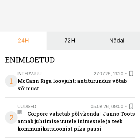
soovivad ettevõtted ja korraldajad üha enam
paindlikkust – võimalust ühendada konverents, gala,
töötoad, meelelahutus ja võrgustumine tervikuks, ilma
et peaks kasutama mitut erinevat asukohta. T1
keskuses tegutsev sündmuskeskus T1 Venue on just
24H
72H
Nädal
nendele vajadustele vastanud uuendusega, mis pakub
senisest oluliselt rohkem lahendusi.
ENIMLOETUD
INTERVJUU
27.07.26, 13:20
1
McCann Riga loovjuht: antiturundus võtab
võimust
UUDISED
05.08.26, 09:00
Corpore vahetab põlvkonda | Janno Toots
2
annab juhtimise uutele inimestele ja teeb
kommunikatsioonist pika pausi