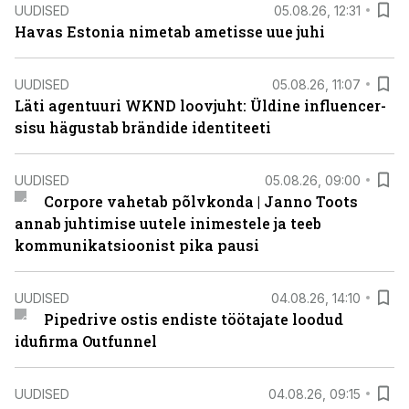
UUDISED
05.08.26, 12:31
Havas Estonia nimetab ametisse uue juhi
UUDISED
05.08.26, 11:07
Läti agentuuri WKND loovjuht: Üldine influencer-
sisu hägustab brändide identiteeti
UUDISED
05.08.26, 09:00
Corpore vahetab põlvkonda | Janno Toots
annab juhtimise uutele inimestele ja teeb
kommunikatsioonist pika pausi
UUDISED
04.08.26, 14:10
Pipedrive ostis endiste töötajate loodud
idufirma Outfunnel
UUDISED
04.08.26, 09:15