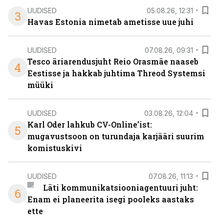
UUDISED
05.08.26, 12:31
3
Havas Estonia nimetab ametisse uue juhi
UUDISED
07.08.26, 09:31
Tesco äriarendusjuht Reio Orasmäe naaseb
4
Eestisse ja hakkab juhtima Threod Systemsi
müüki
UUDISED
03.08.26, 12:04
Karl Oder lahkub CV-Online’ist:
5
mugavustsoon on turundaja karjääri suurim
komistuskivi
UUDISED
07.08.26, 11:13
Läti kommunikatsiooniagentuuri juht:
6
Enam ei planeerita isegi pooleks aastaks
ette