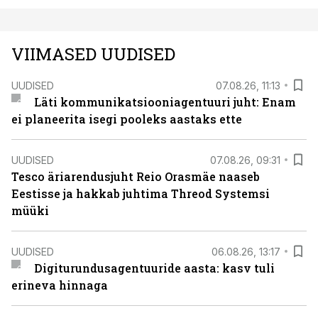
VIIMASED UUDISED
UUDISED
07.08.26, 11:13
Läti kommunikatsiooniagentuuri juht: Enam
ei planeerita isegi pooleks aastaks ette
UUDISED
07.08.26, 09:31
Tesco äriarendusjuht Reio Orasmäe naaseb
Eestisse ja hakkab juhtima Threod Systemsi
müüki
UUDISED
06.08.26, 13:17
Digiturundusagentuuride aasta: kasv tuli
erineva hinnaga