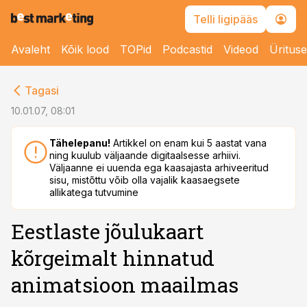
Telli ligipääs
Avaleht
Kõik lood
TOPid
Podcastid
Videod
Üritus
cebook
Tagasi
Twitter)
10.01.07, 08:01
kedIn
Tähelepanu!
Artikkel on enam kui 5 aastat vana
ning kuulub väljaande digitaalsesse arhiivi.
ail
Väljaanne ei uuenda ega kaasajasta arhiveeritud
sisu, mistõttu võib olla vajalik kaasaegsete
k
allikatega tutvumine
Eestlaste jõulukaart
kõrgeimalt hinnatud
animatsioon maailmas