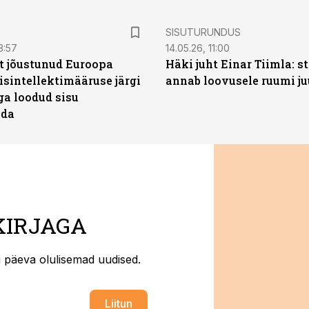
ST
SISUTURUNDUS
3:57
14.05.26, 11:00
t jõustunud Euroopa
Häki juht Einar Tiimla: s
isintellektimääruse järgi
annab loovusele ruumi ju
ga loodud sisu
ada
KIRJAGA
ti päeva olulisemad uudised.
Liitun