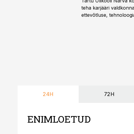
Tartu Ülikooli Narva kol
teha karjääri valdkonn
ettevõtluse, tehnoloogia
ka neid, kes soovivad t
24H
72H
ENIMLOETUD