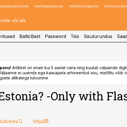
palgauudised.ee
raamatupidaja.ee
aritehnoloogia.ee
toostusuudis
Infopank
Radar
ritused
BalticBest
Password
Töö
Sisuturundus
Saad
panu!
Artikkel on enam kui 5 aastat vana ning kuulub väljaande digi
. Väljaanne ei uuenda ega kaasajasta arhiveeritud sisu, mistõttu võib ol
sete allikatega tutvumine
 Estonia? -Only with Fl
Salvesta
Vihja