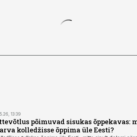
5.26, 13:39
ettevõtlus põimuvad sisukas õppekavas: m
arva kolledžisse õppima üle Eesti?