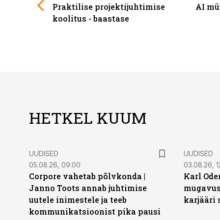
Praktilise projektijuhtimise
AI mü
koolitus - baastase
HETKEL KUUM
UUDISED
UUDISED
05.08.26, 09:00
03.08.26, 1
Corpore vahetab põlvkonda |
Karl Oder
Janno Toots annab juhtimise
mugavust
uutele inimestele ja teeb
karjääri
kommunikatsioonist pika pausi