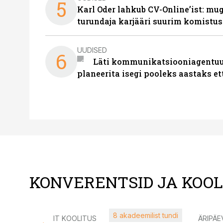
5
Karl Oder lahkub CV-Online’ist: m
turundaja karjääri suurim komistus
UUDISED
6
Läti kommunikatsiooniagentuur
planeerita isegi pooleks aastaks et
KONVERENTSID JA KOO
8 akadeemilist tundi
IT KOOLITUS
ÄRIPÄE