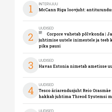
INTERVJUU
1
McCann Riga loovjuht: antiturundu
UUDISED
2
Corpore vahetab põlvkonda | J
juhtimise uutele inimestele ja tee
pika pausi
UUDISED
3
Havas Estonia nimetab ametisse uu
UUDISED
4
Tesco äriarendusjuht Reio Orasmäe 
hakkab juhtima Threod Systemsi 
UUDISED