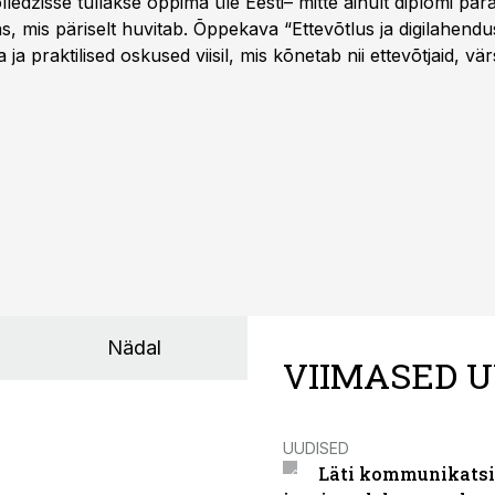
ledžisse tullakse õppima üle Eesti– mitte ainult diplomi päras
as, mis päriselt huvitab. Õppekava “Ettevõtlus ja digilahen
 ja praktilised oskused viisil, mis kõnetab nii ettevõtjaid, vär
eha karjääripööret.
Nädal
VIIMASED U
UUDISED
Läti kommunikatsio