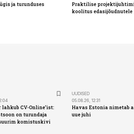
ügis ja turunduses
Praktilise projektijuhtim
koolitus edasijõudnutele
UUDISED
2:04
05.08.26, 12:31
 lahkub CV-Online’ist:
Havas Estonia nimetab 
soon on turundaja
uue juhi
 suurim komistuskivi