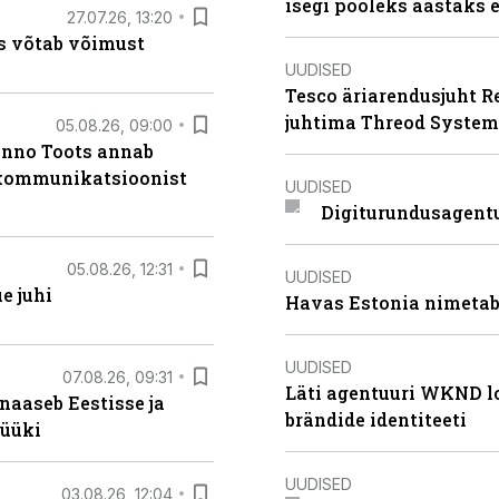
isegi pooleks aastaks e
27.07.26, 13:20
s võtab võimust
UUDISED
Tesco äriarendusjuht R
juhtima Threod System
05.08.26, 09:00
anno Toots annab
b kommunikatsioonist
UUDISED
Digiturundusagentu
05.08.26, 12:31
UUDISED
e juhi
Havas Estonia nimetab 
UUDISED
07.08.26, 09:31
Läti agentuuri WKND lo
naaseb Eestisse ja
brändide identiteeti
müüki
UUDISED
03.08.26, 12:04