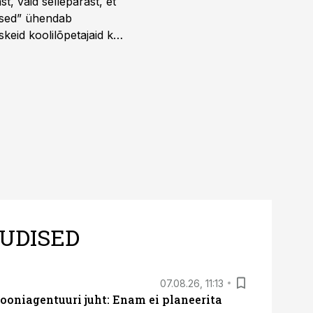
t, vaid sellepärast, et
dused” ühendab
skeid koolilõpetajaid kui
UDISED
07.08.26, 11:13
oniagentuuri juht: Enam ei planeerita