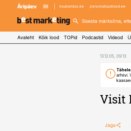
kaubandus.ee
personaliuudised.ee
kinnisvarauudised.ee
imelineajalugu.ee
logistikauudised.ee
imelineteadus.ee
Avaleht
Kõik lood
TOPid
Podcastid
Videod
Ü
cebook
13.12.05, 09:13
Twitter)
Tähele
kedIn
arhiivi
kaasaeg
ail
Visit
k
Jaga