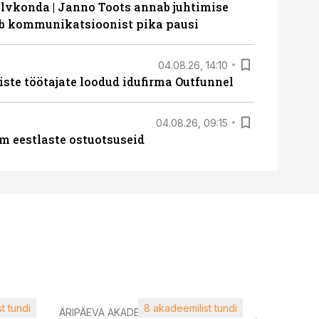
lvkonda | Janno Toots annab juhtimise
eeb kommunikatsioonist pika pausi
04.08.26, 14:10
iste töötajate loodud idufirma Outfunnel
04.08.26, 09:15
m eestlaste ostuotsuseid
t tundi
8 akadeemilist tundi
ÄRIPÄEVA AKADEEMIA
ÄRIPÄEVA 