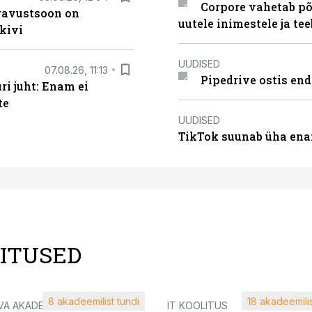
Corpore vahetab põ
ugavustsoon on
uutele inimestele ja t
kivi
UUDISED
07.08.26, 11:13
Pipedrive ostis end
i juht: Enam ei
te
UUDISED
TikTok suunab üha ena
LITUSED
8 akadeemilist tundi
18 akadeemilis
VA AKADEEMIA
IT KOOLITUS