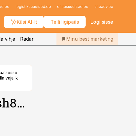
Iseteenindus
ed.ee
logistikauudised.ee
ehitusuudised.ee
aripaev.ee
finantsu
Telli Bestmarketing
Küsi AI-lt
Telli ligipääs
Logi sisse
a vihje
Radar
Minu best marketing
taalsesse
la vajalik
ash8…