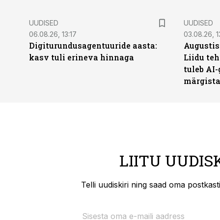
UUDISED
UUDISED
06.08.26, 13:17
03.08.26, 1
Digiturundusagentuuride aasta:
Augustis
kasv tuli erineva hinnaga
Liidu teh
tuleb AI-
märgist
LIITU UUDIS
Telli uudiskiri ning saad oma postkas