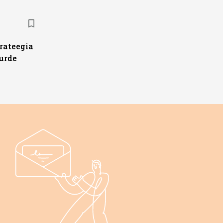
trateegia
urde