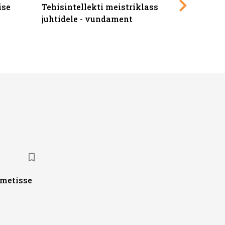
ise
Tehisintellekti meistriklass
Edukate f
juhtidele - vundament
kliendiü
ametisse