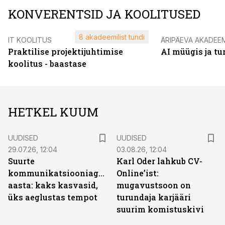
KONVERENTSID JA KOOLITUSED
8 akadeemilist tundi
IT KOOLITUS
ÄRIPÄEVA AKADEE
Praktilise projektijuhtimise
AI müügis ja t
koolitus - baastase
HETKEL KUUM
UUDISED
UUDISED
29.07.26, 12:04
03.08.26, 12:04
Suurte
Karl Oder lahkub CV-
kommunikatsiooniagentuuride
Online’ist:
aasta: kaks kasvasid,
mugavustsoon on
üks aeglustas tempot
turundaja karjääri
suurim komistuskivi