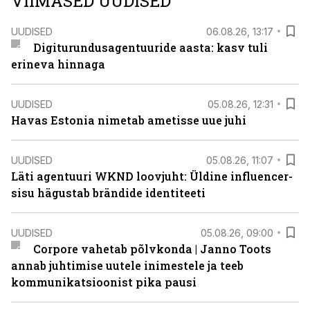
VIIMASED UUDISED
UUDISED
06.08.26, 13:17
Digiturundusagentuuride aasta: kasv tuli
erineva hinnaga
UUDISED
05.08.26, 12:31
Havas Estonia nimetab ametisse uue juhi
UUDISED
05.08.26, 11:07
Läti agentuuri WKND loovjuht: Üldine influencer-
sisu hägustab brändide identiteeti
UUDISED
05.08.26, 09:00
Corpore vahetab põlvkonda | Janno Toots
annab juhtimise uutele inimestele ja teeb
kommunikatsioonist pika pausi