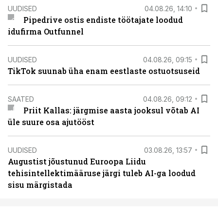
UUDISED
04.08.26, 14:10
Pipedrive ostis endiste töötajate loodud
idufirma Outfunnel
UUDISED
04.08.26, 09:15
TikTok suunab üha enam eestlaste ostuotsuseid
SAATED
04.08.26, 09:12
Priit Kallas: järgmise aasta jooksul võtab AI
üle suure osa ajutööst
UUDISED
03.08.26, 13:57
Augustist jõustunud Euroopa Liidu
tehisintellektimääruse järgi tuleb AI-ga loodud
sisu märgistada