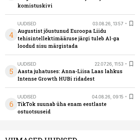
komistuskivi
UUDISED
03.08.26, 13:57
Augustist jõustunud Euroopa Liidu
4
tehisintellektimääruse järgi tuleb AI-ga
loodud sisu märgistada
UUDISED
22.07.26, 11:53
5
Aasta juhatuses: Anna-Liisa Laas lahkus
Intense Growth HUBi ridadest
UUDISED
04.08.26, 09:15
6
TikTok suunab üha enam eestlaste
ostuotsuseid