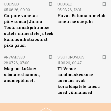
UUDISED
UUDISED
05.08.26, 09:00
05.08.26, 12:31
Corpore vahetab
Havas Estonia nimetab
põlvkonda | Janno
ametisse uue juhi
Toots annab juhtimise
uutele inimestele ja teeb
kommunikatsioonist
pika pausi
ST
ARVAMUSED
SISUTURUNDUS
28.07.26, 07:00
11.06.26, 09:47
Magnus Lužkov:
T1 Venue
sibulareklaamist,
sündmuskeskuse
andmepõhiselt
uuendus avab
korraldajatele täiesti
uued võimalused