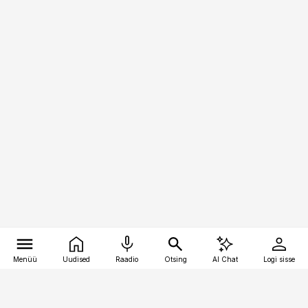
Menüü
Uudised
Raadio
Otsing
AI Chat
Logi sisse