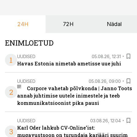
mis kõnetab nii ettevõtjaid, värskeid koolilõpetajaid kui
ka neid, kes soovivad teha karjääripööret.
24H
72H
Nädal
ENIMLOETUD
UUDISED
05.08.26, 12:31
1
Havas Estonia nimetab ametisse uue juhi
UUDISED
05.08.26, 09:00
Corpore vahetab põlvkonda | Janno Toots
2
annab juhtimise uutele inimestele ja teeb
kommunikatsioonist pika pausi
UUDISED
03.08.26, 12:04
Karl Oder lahkub CV-Online’ist:
3
mugavustsoon on turundaja karjääri suurim