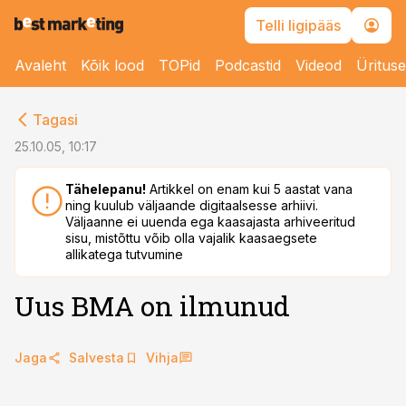
Telli ligipääs
Avaleht
Kõik lood
TOPid
Podcastid
Videod
Üritus
cebook
Tagasi
Twitter)
25.10.05, 10:17
kedIn
Tähelepanu!
Artikkel on enam kui 5 aastat vana
ning kuulub väljaande digitaalsesse arhiivi.
ail
Väljaanne ei uuenda ega kaasajasta arhiveeritud
sisu, mistõttu võib olla vajalik kaasaegsete
k
allikatega tutvumine
Uus BMA on ilmunud
Jaga
Salvesta
Vihja