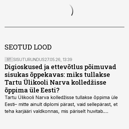
SEOTUD LOOD
SISUTURUNDUS
27.05.26, 13:39
ST
Digioskused ja ettevõtlus põimuvad
sisukas õppekavas: miks tullakse
Tartu Ülikooli Narva kolledžisse
õppima üle Eesti?
Tartu Ülikooli Narva kolledžisse tullakse õppima üle
Eesti– mitte ainult diplomi pärast, vaid sellepärast, et
teha karjääri valdkonnas, mis päriselt huvitab.
Õppekava “Ettevõtlus ja digilahendused” ühendab
ettevõtluse, tehnoloogia ja praktilised oskused viisil,