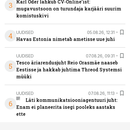
Karl Oder lahkub CV-Online’ist:
3
mugavustsoon on turundaja karjääri suurim
komistuskivi
UUDISED
05.08.26, 12:31
4
Havas Estonia nimetab ametisse uue juhi
UUDISED
07.08.26, 09:31
Tesco äriarendusjuht Reio Orasmäe naaseb
5
Eestisse ja hakkab juhtima Threod Systemsi
müüki
UUDISED
07.08.26, 11:13
Läti kommunikatsiooniagentuuri juht:
6
Enam ei planeerita isegi pooleks aastaks
ette