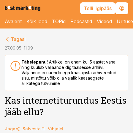
Telli ligipääs
Avaleht
Kõik lood
TOPid
Podcastid
Videod
Üritus
cebook
Tagasi
Twitter)
27.09.05, 11:09
kedIn
Tähelepanu!
Artikkel on enam kui 5 aastat vana
ning kuulub väljaande digitaalsesse arhiivi.
ail
Väljaanne ei uuenda ega kaasajasta arhiveeritud
sisu, mistõttu võib olla vajalik kaasaegsete
k
allikatega tutvumine
Kas internetiturundus Eestis
jääb ellu?
Jaga
Salvesta
Vihja