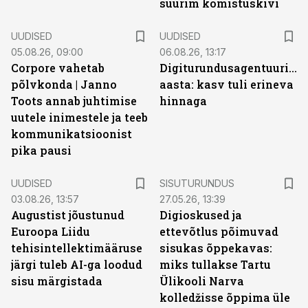
suurim komistuskivi
UUDISED
UUDISED
05.08.26, 09:00
06.08.26, 13:17
Corpore vahetab
Digiturundusagentuuride
põlvkonda | Janno
aasta: kasv tuli erineva
Toots annab juhtimise
hinnaga
uutele inimestele ja teeb
kommunikatsioonist
pika pausi
ST
UUDISED
SISUTURUNDUS
03.08.26, 13:57
27.05.26, 13:39
Augustist jõustunud
Digioskused ja
Euroopa Liidu
ettevõtlus põimuvad
tehisintellektimääruse
sisukas õppekavas:
järgi tuleb AI-ga loodud
miks tullakse Tartu
sisu märgistada
Ülikooli Narva
kolledžisse õppima üle