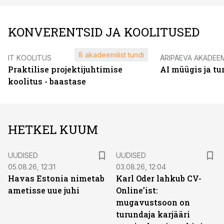
KONVERENTSID JA KOOLITUSED
8 akadeemilist tundi
IT KOOLITUS
ÄRIPÄEVA AKADEE
Praktilise projektijuhtimise
AI müügis ja t
koolitus - baastase
HETKEL KUUM
UUDISED
UUDISED
05.08.26, 12:31
03.08.26, 12:04
Havas Estonia nimetab
Karl Oder lahkub CV-
ametisse uue juhi
Online’ist:
mugavustsoon on
turundaja karjääri