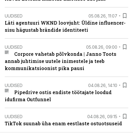
UUDISED
05.08.26, 11:07
Läti agentuuri WKND loovjuht: Üldine influencer-
sisu hägustab brändide identiteeti
UUDISED
05.08.26, 09:00
Corpore vahetab põlvkonda | Janno Toots
annab juhtimise uutele inimestele ja teeb
kommunikatsioonist pika pausi
UUDISED
04.08.26, 14:10
Pipedrive ostis endiste töötajate loodud
idufirma Outfunnel
UUDISED
04.08.26, 09:15
TikTok suunab üha enam eestlaste ostuotsuseid