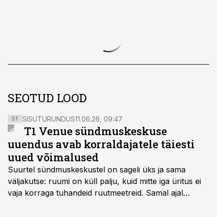
SEOTUD LOOD
SISUTURUNDUS
11.06.26, 09:47
ST
T1 Venue sündmuskeskuse
uuendus avab korraldajatele täiesti
uued võimalused
Suurtel sündmuskeskustel on sageli üks ja sama
väljakutse: ruumi on küll palju, kuid mitte iga üritus ei
vaja korraga tuhandeid ruutmeetreid. Samal ajal
soovivad ettevõtted ja korraldajad üha enam
paindlikkust – võimalust ühendada konverents, gala,