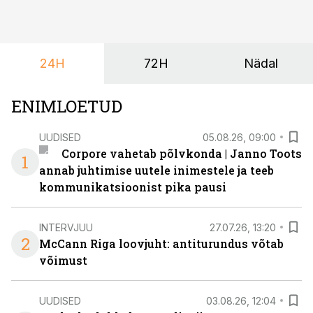
töötoad, meelelahutus ja võrgustumine tervikuks, ilma
et peaks kasutama mitut erinevat asukohta. T1
keskuses tegutsev sündmuskeskus T1 Venue on just
24H
72H
Nädal
nendele vajadustele vastanud uuendusega, mis pakub
senisest oluliselt rohkem lahendusi.
ENIMLOETUD
UUDISED
05.08.26, 09:00
Corpore vahetab põlvkonda | Janno Toots
1
annab juhtimise uutele inimestele ja teeb
kommunikatsioonist pika pausi
INTERVJUU
27.07.26, 13:20
2
McCann Riga loovjuht: antiturundus võtab
võimust
UUDISED
03.08.26, 12:04