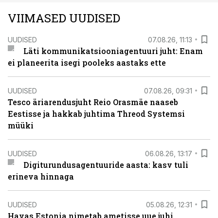
VIIMASED UUDISED
UUDISED
07.08.26, 11:13
Läti kommunikatsiooniagentuuri juht: Enam
ei planeerita isegi pooleks aastaks ette
UUDISED
07.08.26, 09:31
Tesco äriarendusjuht Reio Orasmäe naaseb
Eestisse ja hakkab juhtima Threod Systemsi
müüki
UUDISED
06.08.26, 13:17
Digiturundusagentuuride aasta: kasv tuli
erineva hinnaga
UUDISED
05.08.26, 12:31
Havas Estonia nimetab ametisse uue juhi