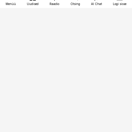
Menüü
Uudised
Raadio
Otsing
AI Chat
Logi sisse
Vana-Lõuna 39/1, 19094 Tallinn
(+372) 667 0111
bestmarketing@best-marketing.ee
Telli
Reklaam
Firmast
Sisu kasutamisõigused
Ajakirjaniku
eetikakoodeks
Üldtingimused
Privaatsustingimused
Küpsiste poliitika
KKK
Eesti Meediaettevõtete
Eelistuste haldamine
Liit