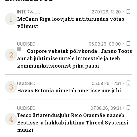
INTERVJUU
27.07.26, 13:20
1
McCann Riga loovjuht: antiturundus võtab
võimust
UUDISED
05.08.26, 09:00
Corpore vahetab põlvkonda | Janno Toots
2
annab juhtimise uutele inimestele ja teeb
kommunikatsioonist pika pausi
UUDISED
05.08.26, 12:31
3
Havas Estonia nimetab ametisse uue juhi
UUDISED
07.08.26, 09:31
Tesco äriarendusjuht Reio Orasmäe naaseb
4
Eestisse ja hakkab juhtima Threod Systemsi
müüki