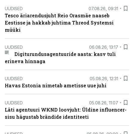
UUDISED
07.08.26, 09:31
Tesco äriarendusjuht Reio Orasmäe naaseb
Eestisse ja hakkab juhtima Threod Systemsi
müüki
UUDISED
06.08.26, 13:17
Digiturundusagentuuride aasta: kasv tuli
erineva hinnaga
UUDISED
05.08.26, 12:31
Havas Estonia nimetab ametisse uue juhi
UUDISED
05.08.26, 11:07
Läti agentuuri WKND loovjuht: Üldine influencer-
sisu hägustab brändide identiteeti