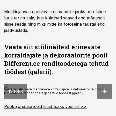
Meeldejääva ja positiivse esmamulje jaoks on oluline
luua tervitusala, kus külalised saavad end mõnusalt
sisse seada ning miks mitte ka fotoseina taustal end
jäädvustada.
Vaata siit stiilinäiteid erinevate
korraldajate ja dekoraatorite poolt
Different.ee renditoodetega tehtud
töödest (galerii).
Vaata siit stiilinäiteid erinevate korraldajate ja dekoraatorite poolt
13 fotot
Different.ee renditoodetega tehtud töödest (galerii).
Peokujunduse ideid leiad lisaks veel siit >>