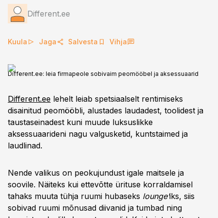
Different.ee
Kuula
Jaga
Salvesta
Vihja
Different.ee: leia firmapeole sobivaim peomööbel ja aksessuaarid
Different.ee
lehelt leiab spetsiaalselt rentimiseks
disainitud peomööbli, alustades laudadest, toolidest ja
taustaseinadest kuni muude luksuslikke
aksessuaarideni nagu valgusketid, kuntstaimed ja
laudlinad.
Nende valikus on peokujundust igale maitsele ja
soovile. Näiteks kui ettevõtte ürituse korraldamisel
tahaks muuta tühja ruumi hubaseks
lounge’
iks, siis
sobivad ruumi mõnusad diivanid ja tumbad ning