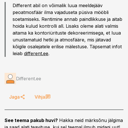
Different abil on võimalik luua meeldejääv
peoatmosfäär ilma vajaduseta püsiva mööbli
soetamiseks. Rentimine annab paindlikkuse ja aitab
hoida kulud kontrolli all. Lisaks oleme alati valmis
aitama ka kontoriürituste dekoreerimisega, et luua
unustamatuid hetki ja atmosfääre, mis jätavad
kõigile osalejatele erilise mälestuse. Täpsemat infot
leiab
different.ee
.
Different.ee
Jaga
Vihja
See teema pakub huvi?
Hakka neid märksõnu jälgima
ja saad alati teavituse, kui sel teemal ilmub midagi uut!