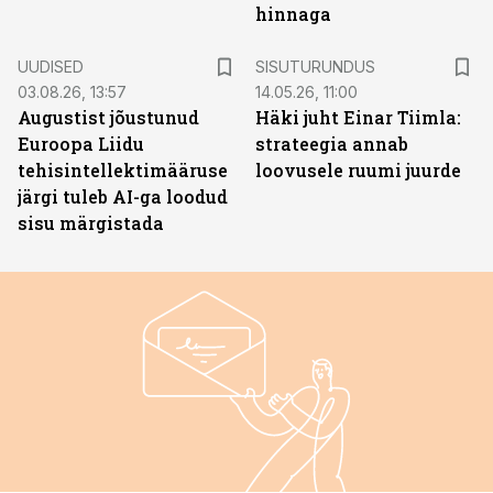
hinnaga
ST
UUDISED
SISUTURUNDUS
03.08.26, 13:57
14.05.26, 11:00
Augustist jõustunud
Häki juht Einar Tiimla:
Euroopa Liidu
strateegia annab
tehisintellektimääruse
loovusele ruumi juurde
järgi tuleb AI-ga loodud
sisu märgistada