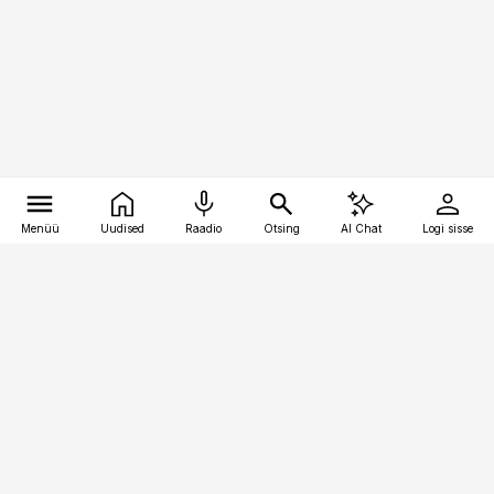
Menüü
Uudised
Raadio
Otsing
AI Chat
Logi sisse
Vana-Lõuna 39/1, 19094 Tallinn
(+372) 667 0111
bestmarketing@best-marketing.ee
Telli
Reklaam
Firmast