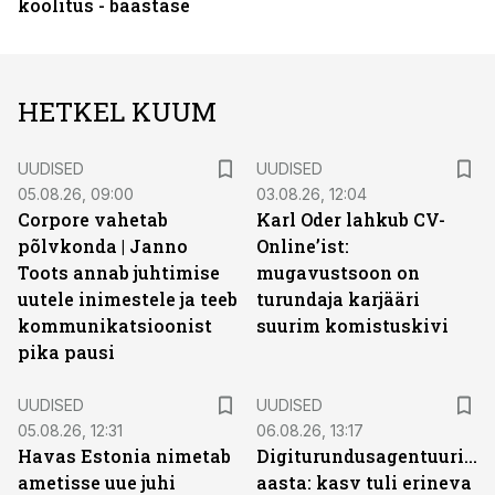
koolitus - baastase
HETKEL KUUM
UUDISED
UUDISED
05.08.26, 09:00
03.08.26, 12:04
Corpore vahetab
Karl Oder lahkub CV-
põlvkonda | Janno
Online’ist:
Toots annab juhtimise
mugavustsoon on
uutele inimestele ja teeb
turundaja karjääri
kommunikatsioonist
suurim komistuskivi
pika pausi
UUDISED
UUDISED
05.08.26, 12:31
06.08.26, 13:17
Havas Estonia nimetab
Digiturundusagentuuride
ametisse uue juhi
aasta: kasv tuli erineva