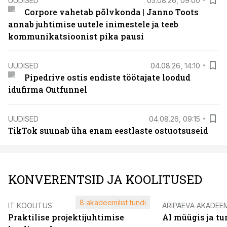
UUDISED
05.08.26, 09:00
Corpore vahetab põlvkonda | Janno Toots
annab juhtimise uutele inimestele ja teeb
kommunikatsioonist pika pausi
UUDISED
04.08.26, 14:10
Pipedrive ostis endiste töötajate loodud
idufirma Outfunnel
UUDISED
04.08.26, 09:15
TikTok suunab üha enam eestlaste ostuotsuseid
KONVERENTSID JA KOOLITUSED
8 akadeemilist tundi
IT KOOLITUS
ÄRIPÄEVA AKADEE
Praktilise projektijuhtimise
AI müügis ja t