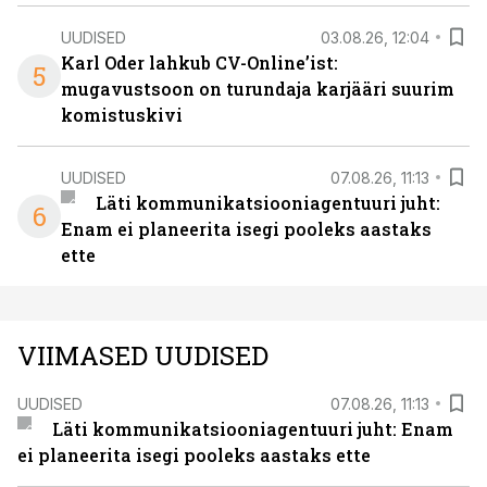
UUDISED
03.08.26, 12:04
Karl Oder lahkub CV-Online’ist:
5
mugavustsoon on turundaja karjääri suurim
komistuskivi
UUDISED
07.08.26, 11:13
Läti kommunikatsiooniagentuuri juht:
6
Enam ei planeerita isegi pooleks aastaks
ette
VIIMASED UUDISED
UUDISED
07.08.26, 11:13
Läti kommunikatsiooniagentuuri juht: Enam
ei planeerita isegi pooleks aastaks ette