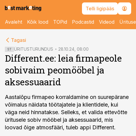
Telli ligipääs
Avaleht
Kõik lood
TOPid
Podcastid
Videod
Üritus
cebook
cebook
Tagasi
Twitter)
Twitter)
ÜRITUSTURUNDUS
28.10.24, 08:00
ST
Different.ee: leia firmapeole
kedIn
kedIn
sobivaim peomööbel ja
ail
ail
aksessuaarid
k
k
Aastalõpu firmapeo korraldamine on suurepärane
võimalus näidata töötajatele ja klientidele, kui
väga neid hinnatakse. Selleks, et valida ettevõtte
üritusele sobiv mööbel ja aksessuaarid, mis
loovad õige atmosfääri, tuleb appi Different.