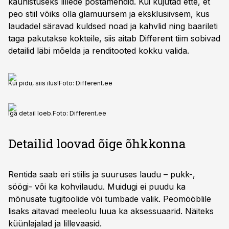
kaunistuseks lillede postamendid. Kui kujutad ette, et
peo stiil võiks olla glamuursem ja eksklusiivsem, kus
laudadel säravad kuldsed noad ja kahvlid ning baarileti
taga pakutakse kokteile, siis aitab Different tiim sobivad
detailid läbi mõelda ja renditooted kokku valida.
Kui pidu, siis ilus!
Foto:
Different.ee
Iga detail loeb.
Foto:
Different.ee
Detailid loovad õige õhkkonna
Rentida saab eri stiilis ja suuruses laudu – pukk-,
söögi- või ka kohvilaudu. Muidugi ei puudu ka
mõnusate tugitoolide või tumbade valik. Peomööblile
lisaks aitavad meeleolu luua ka aksessuaarid. Näiteks
küünlajalad ja lillevaasid.