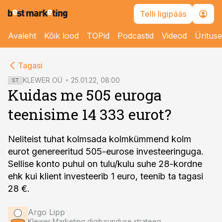
Telli ligipääs
Avaleht
Kõik lood
TOPid
Podcastid
Videod
Üritus
cebook
cebook
Tagasi
Twitter)
Twitter)
KLEWER OÜ
25.01.22, 08:00
ST
Kuidas me 505 euroga
kedIn
kedIn
teenisime 14 333 eurot?
ail
ail
k
k
Neliteist tuhat kolmsada kolmkümmend kolm
eurot genereeritud 505-eurose investeeringuga.
Sellise konto puhul on tulu/kulu suhe 28-kordne
ehk kui klient investeerib 1 euro, teenib ta tagasi
28 €.
Argo Lipp
Klewer Marketing digiturunduse strateeg