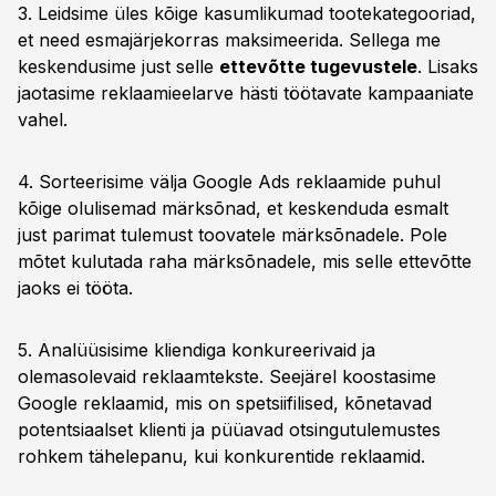
3. Leidsime üles kõige kasumlikumad tootekategooriad,
et need esmajärjekorras maksimeerida. Sellega me
keskendusime just selle
ettevõtte tugevustele
. Lisaks
jaotasime reklaamieelarve hästi töötavate kampaaniate
vahel.
4. Sorteerisime välja Google Ads reklaamide puhul
kõige olulisemad märksõnad, et keskenduda esmalt
just parimat tulemust toovatele märksõnadele. Pole
mõtet kulutada raha märksõnadele, mis selle ettevõtte
jaoks ei tööta.
5. Analüüsisime kliendiga konkureerivaid ja
olemasolevaid reklaamtekste. Seejärel koostasime
Google reklaamid, mis on spetsiifilised, kõnetavad
potentsiaalset klienti ja püüavad otsingutulemustes
rohkem tähelepanu, kui konkurentide reklaamid.