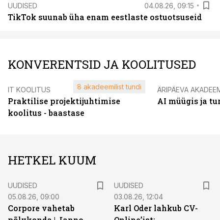
UUDISED
04.08.26, 09:15
TikTok suunab üha enam eestlaste ostuotsuseid
KONVERENTSID JA KOOLITUSED
8 akadeemilist tundi
IT KOOLITUS
ÄRIPÄEVA AKADEE
Praktilise projektijuhtimise
AI müügis ja t
koolitus - baastase
HETKEL KUUM
UUDISED
UUDISED
05.08.26, 09:00
03.08.26, 12:04
Corpore vahetab
Karl Oder lahkub CV-
põlvkonda | Janno
Online’ist: