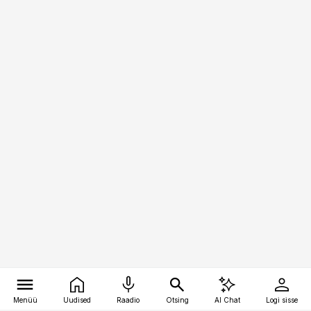
Menüü
Uudised
Raadio
Otsing
AI Chat
Logi sisse