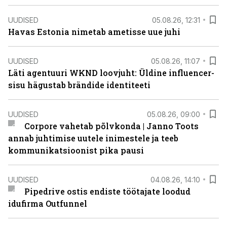
UUDISED
05.08.26, 12:31
Havas Estonia nimetab ametisse uue juhi
UUDISED
05.08.26, 11:07
Läti agentuuri WKND loovjuht: Üldine influencer-
sisu hägustab brändide identiteeti
UUDISED
05.08.26, 09:00
Corpore vahetab põlvkonda | Janno Toots
annab juhtimise uutele inimestele ja teeb
kommunikatsioonist pika pausi
UUDISED
04.08.26, 14:10
Pipedrive ostis endiste töötajate loodud
idufirma Outfunnel