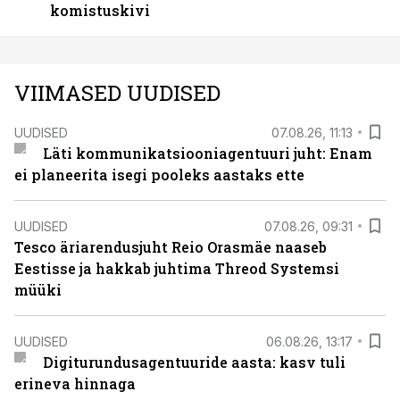
komistuskivi
VIIMASED UUDISED
UUDISED
07.08.26, 11:13
Läti kommunikatsiooniagentuuri juht: Enam
ei planeerita isegi pooleks aastaks ette
UUDISED
07.08.26, 09:31
Tesco äriarendusjuht Reio Orasmäe naaseb
Eestisse ja hakkab juhtima Threod Systemsi
müüki
UUDISED
06.08.26, 13:17
Digiturundusagentuuride aasta: kasv tuli
erineva hinnaga