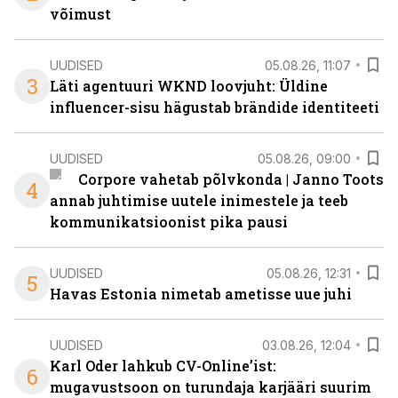
võimust
UUDISED
05.08.26, 11:07
3
Läti agentuuri WKND loovjuht: Üldine
influencer-sisu hägustab brändide identiteeti
UUDISED
05.08.26, 09:00
Corpore vahetab põlvkonda | Janno Toots
4
annab juhtimise uutele inimestele ja teeb
kommunikatsioonist pika pausi
UUDISED
05.08.26, 12:31
5
Havas Estonia nimetab ametisse uue juhi
UUDISED
03.08.26, 12:04
Karl Oder lahkub CV-Online’ist:
6
mugavustsoon on turundaja karjääri suurim