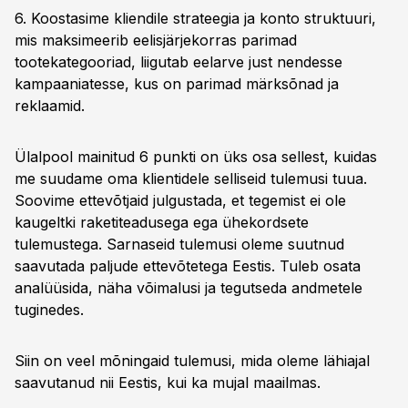
6. Koostasime kliendile strateegia ja konto struktuuri,
mis maksimeerib eelisjärjekorras parimad
tootekategooriad, liigutab eelarve just nendesse
kampaaniatesse, kus on parimad märksõnad ja
reklaamid.
Ülalpool mainitud 6 punkti on üks osa sellest, kuidas
me suudame oma klientidele selliseid tulemusi tuua.
Soovime ettevõtjaid julgustada, et tegemist ei ole
kaugeltki raketiteadusega ega ühekordsete
tulemustega. Sarnaseid tulemusi oleme suutnud
saavutada paljude ettevõtetega Eestis. Tuleb osata
analüüsida, näha võimalusi ja tegutseda andmetele
tuginedes.
Siin on veel mõningaid tulemusi, mida oleme lähiajal
saavutanud nii Eestis, kui ka mujal maailmas.