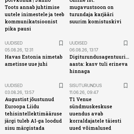
Toots annab juhtimise
mugavustsoon on
uutele inimestele ja teeb
turundaja karjääri
kommunikatsioonist
suurim komistuskivi
pika pausi
UUDISED
UUDISED
05.08.26, 12:31
06.08.26, 13:17
Havas Estonia nimetab
Digiturundusagentuuride
ametisse uue juhi
aasta: kasv tuli erineva
hinnaga
ST
UUDISED
SISUTURUNDUS
03.08.26, 13:57
11.06.26, 09:47
Augustist jõustunud
T1 Venue
Euroopa Liidu
sündmuskeskuse
tehisintellektimääruse
uuendus avab
järgi tuleb AI-ga loodud
korraldajatele täiesti
sisu märgistada
uued võimalused