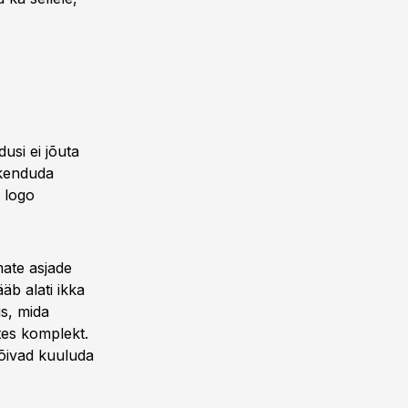
usi ei jõuta
skenduda
t logo
mate asjade
äb alati ikka
is, mida
ttes komplekt.
võivad kuuluda