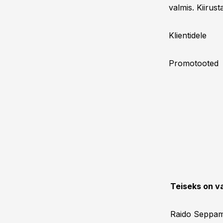
valmis. Kiirust
Klientidele
Promotooted
Teiseks on va
Raido Seppam 