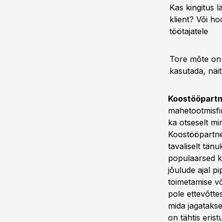
Kas kingitus l
klient? Või ho
töötajatele
Tore mõte on 
kasutada, näi
Koostööpartn
mahetootmisfir
ka otseselt mi
Koostööpartner
tavaliselt tän
populaarsed ke
jõulude ajal p
toimetamise võ
pole ettevõttes
mida jagatakse
on tähtis erist