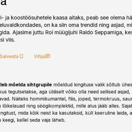
da
ri- ja koostöösuhetele kaasa aitaks, peab see olema häs
eluvaldkondades, on ka siin oma trendid ning asjad, mi
lgida. Ajasime juttu Roi müügijuhi Raido Seppamiga, ke
Salvesta
Vihja
leb mõelda sihtgrupile
mõeldud kingituse valik sõltub ühest
us tegutsetakse, aga üldiselt võiks olla need sellised asjad
tavad. Näiteks hommikumantel, fliis, joped, termokruus, sau
lõikelauad ning söögikomplektid, mille alus jääb alles. Saja
ingitust, mida kõik neist ka kasutaksid, küll keeruline leida,
a keegi, kellel seda vaja läheb.