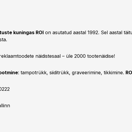
tuste kuningas ROI
on asutatud aastal 1992. Sel aastal täitu
sta.
eklaamtoodete näidistesaal – üle 2000 tootenäidise!
ootmine
: tampotrükk, siiditrükk, graveerimine, tikkimine.
RO
 0222
llinn