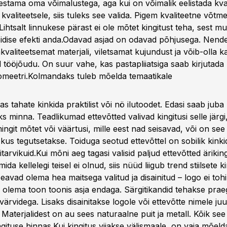
estama oma võimalustega, aga kui on võimalik eelistada kval
valiteetsele, siis tuleks see valida. Pigem kvaliteetne võtme
ihtsalt linnukese pärast ei ole mõtet kingitust teha, sest m
idise efekti anda.Odavad asjad on odavad põhjusega. Nend
valiteetsemat materjali, viletsamat kujundust ja võib-olla 
ud tööjõudu. On suur vahe, kas pastapliiatsiga saab kirjutad
omeetri.
Kolmandaks tuleb mõelda temaatikale
as tahate kinkida praktilist või nö ilutoodet. Edasi saab juba
aks minna. Teadlikumad ettevõtted valivad kingitusi selle järgi
ngit mõtet või väärtusi, mille eest nad seisavad, või on see 
us tegutsetakse. Toiduga seotud ettevõttel on sobilik kinki
tarvikuid.Kui mõni aeg tagasi valisid paljud ettevõtted äriki
, mida kellelegi teisel ei olnud, siis nüüd liigub trend stiilsete k
avad olema hea maitsega valitud ja disainitud – logo ei tohi 
 olema toon toonis asja endaga. Särgitikandid tehakse pra
 värvidega. Lisaks disainitakse logole või ettevõtte nimele ju
Materjalidest on au sees naturaalne puit ja metall. Kõik see
gituse hinnas.Kui kingitus viiakse välismaale, on vaja mõelda