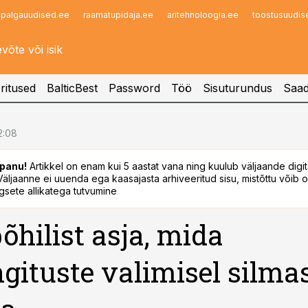
palgauudised.ee
raamatupidaja.ee
aritehnoloogia.ee
toostusuudis
Infopank
Radar
ritused
BalticBest
Password
Töö
Sisuturundus
Saad
12:08
panu!
Artikkel on enam kui 5 aastat vana ning kuulub väljaande digi
. Väljaanne ei uuenda ega kaasajasta arhiveeritud sisu, mistõttu võib ol
sete allikatega tutvumine
põhilist asja, mida
ngituste valimisel silma