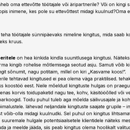
äheb oma ettevõtte töötajale või äripartnerile? Või on kingi
opis inimene, kes pole su ettevõttest midagi kuulnud?
Oma et
teha töötajale sünnipäevaks nimeline kingitus, mida saab k
teks kruus.
eritele
on hea kinkida kindla suunitlusega kingitusi. Näiteks
ma kingib rohelise mõtlemisega seotud asju. Samuti võib k
ngit sõnumit, nagu potitaim, millel on kiri „Kasvame koos!”.
ile tehtavad kingitused ei pea olema väga praktilised. tehak
uks koostöö eest. Neile mõeldud kingituste hulgas on praegu
nas korvis toidupaketid nagu tee, kohv, käsitööõlled või ve
iparkoogid. Toidu puhul tuleb aga mõelda säilivusajale ja ko
imalustele. lähevad neljandale kingituste saajate grupile – i
t võib-olla midagi kuulnudki. Sel puhul on kingitus lihtsamat 
 suuremale hulgale potentsiaalsetele klientidele näiteks mes
uda ja meelde jääda, siis peab kingitus olema hoolikalt valitu