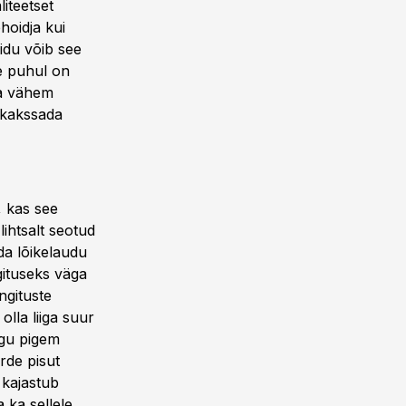
iteetset
hoidja kui
uidu võib see
e puhul on
ka vähem
a kakssada
, kas see
lihtsalt seotud
da lõikelaudu
ngituseks väga
ingituste
olla liiga suur
egu pigem
urde pisut
 kajastub
 ka sellele,