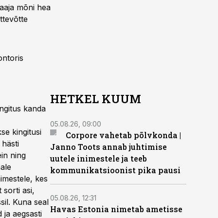
 saaja mõni hea
tevõtte
ontoris
HETKEL KUUM
ingitus kanda
05.08.26, 09:00
se kingitusi
Corpore vahetab põlvkonda |
 hästi
Janno Toots annab juhtimise
in ning
uutele inimestele ja teeb
hale
kommunikatsioonist pika pausi
nimestele, kes
sorti asi,
05.08.26, 12:31
sil. Kuna seal
Havas Estonia nimetab ametisse
d ja aegsasti