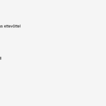
s ettevõttel
I