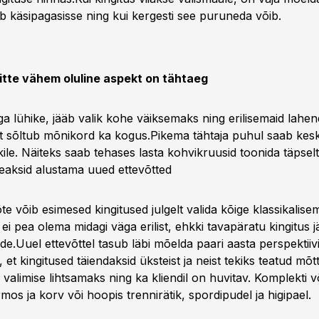
 käsipagasisse ning kui kergesti see puruneda võib.
itte vähem oluline aspekt on tähtaeg
a lühike, jääb valik kohe väiksemaks ning erilisemaid lahend
st sõltub mõnikord ka kogus.Pikema tähtaja puhul saab ke
rükile. Näiteks saab tehases lasta kohvikruusid toonida täpsel
peaksid alustama uued ettevõtted
te võib esimesed kingitused julgelt valida kõige klassikalise
ei pea olema midagi väga erilist, ehkki tavapäratu kingitus jä
e.Uuel ettevõttel tasub läbi mõelda paari aasta perspektiiv
a, et kingitused täiendaksid üksteist ja neist tekiks teatud mõ
 valimise lihtsamaks ning ka kliendil on huvitav. Komplekti 
rmos ja korv või hoopis trennirätik, spordipudel ja higipael.