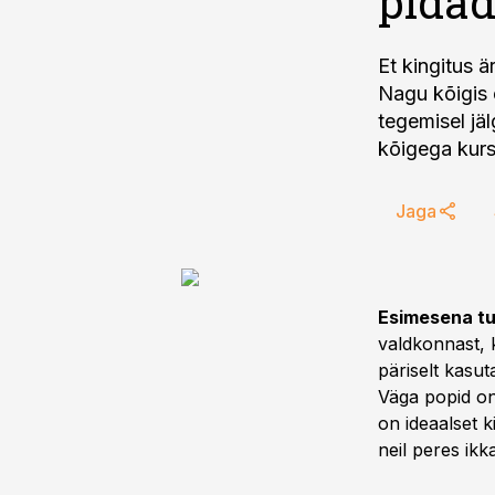
pida
Et kingitus ä
Nagu kõigis 
tegemisel jä
Jaga
Esimesena tu
valdkonnast, k
päriselt kasu
Väga popid on 
on ideaalset k
neil peres ikk