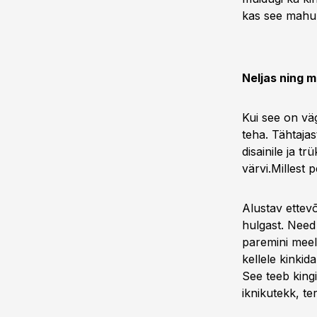
kas see mahub
Neljas ning m
Kui see on väg
teha. Tähtaja
disainile ja t
värvi.
Millest 
Alustav ettevõ
hulgast. Need 
paremini meeld
kellele kinkid
See teeb kingi
iknikutekk, te