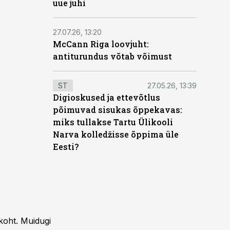
uue juhi
27.07.26, 13:20
McCann Riga loovjuht:
antiturundus võtab võimust
ST
27.05.26, 13:39
Digioskused ja ettevõtlus
põimuvad sisukas õppekavas:
miks tullakse Tartu Ülikooli
Narva kolledžisse õppima üle
Eesti?
koht. Muidugi