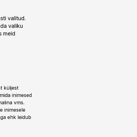
ti valitud.
da valiku
s meid
 küljest
, mida inimesed
nalina vms.
le inimesele
 aga ehk leidub