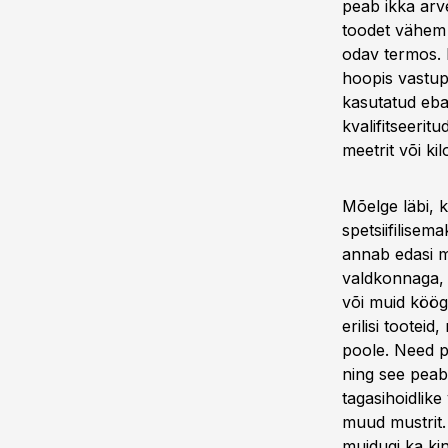
peab ikka arv
toodet vähem k
odav termos. L
hoopis vastup
kasutatud ebak
kvalifitseerit
meetrit või kil
Mõelge läbi, k
spetsiifilisem
annab edasi mi
valdkonnaga, k
või muid köögi
erilisi tooteid
poole. Need pe
ning see peab
tagasihoidlike
muud mustrit. 
muidugi ka kin