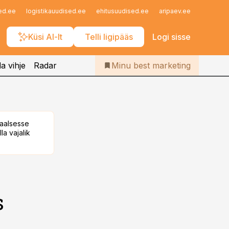
Iseteenindus
ed.ee
logistikauudised.ee
ehitusuudised.ee
aripaev.ee
finantsu
Telli Bestmarketing
Küsi AI-lt
Telli ligipääs
Logi sisse
a vihje
Radar
Minu best marketing
taalsesse
la vajalik
s