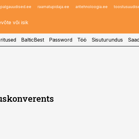
palgauudised.ee
raamatupidaja.ee
aritehnoloogia.ee
toostusuudis
Infopank
Radar
ritused
BalticBest
Password
Töö
Sisuturundus
Saad
uskonverents