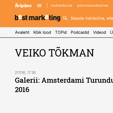
kaubandus.ee
personaliuudised.ee
kinnisvarauudised.ee
imelineajalugu.ee
logistikauudised.ee
imelineteadus.ee
Avaleht
Kõik lood
TOPid
Podcastid
Videod
Ü
VEIKO TÕKMAN
21.11.16, 17:36
Galerii: Amsterdami Turund
2016