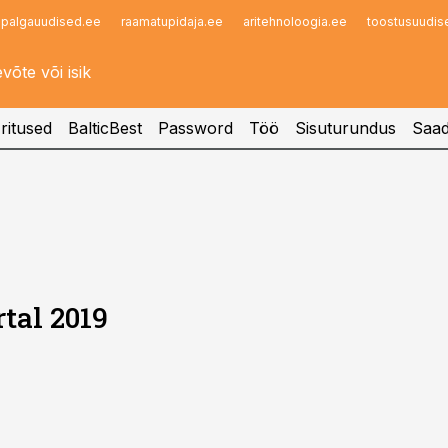
palgauudised.ee
raamatupidaja.ee
aritehnoloogia.ee
toostusuudis
Infopank
Radar
ritused
BalticBest
Password
Töö
Sisuturundus
Saad
tal 2019