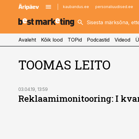
kaubandus.ee
personaliuudised.ee
kinnisvarauudised.ee
imelineajalugu.ee
logistikauudised.ee
imelineteadus.ee
Avaleht
Kõik lood
TOPid
Podcastid
Videod
Ü
TOOMAS LEITO
03.04.19, 13:59
Reklaami­monitooring: I kvar