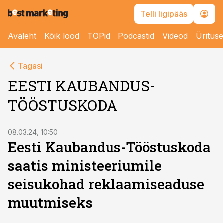
Telli ligipääs
Avaleht
Kõik lood
TOPid
Podcastid
Videod
Üritus
Tagasi
EESTI KAUBANDUS-
TÖÖSTUSKODA
08.03.24, 10:50
Eesti Kaubandus-Tööstuskoda
saatis ministeeriumile
seisukohad reklaamiseaduse
muutmiseks