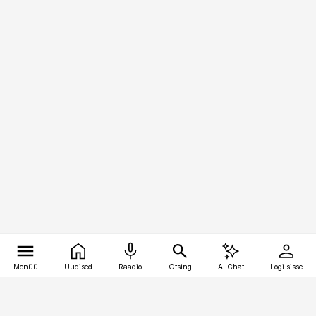
Menüü
Uudised
Raadio
Otsing
AI Chat
Logi sisse