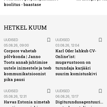
koolitus - baastase
HETKEL KUUM
UUDISED
UUDISED
05.08.26, 09:00
03.08.26, 12:04
Corpore vahetab
Karl Oder lahkub CV-
põlvkonda | Janno
Online’ist:
Toots annab juhtimise
mugavustsoon on
uutele inimestele ja teeb
turundaja karjääri
kommunikatsioonist
suurim komistuskivi
pika pausi
UUDISED
UUDISED
05.08.26, 12:31
06.08.26, 13:17
Havas Estonia nimetab
Digiturundusagentuuride