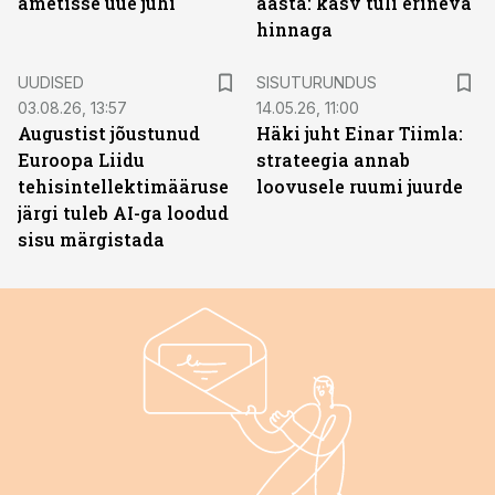
ametisse uue juhi
aasta: kasv tuli erineva
hinnaga
ST
UUDISED
SISUTURUNDUS
03.08.26, 13:57
14.05.26, 11:00
Augustist jõustunud
Häki juht Einar Tiimla:
Euroopa Liidu
strateegia annab
tehisintellektimääruse
loovusele ruumi juurde
järgi tuleb AI-ga loodud
sisu märgistada