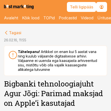
Telli ligipääs
Avaleht
Kõik lood
TOPid
Podcastid
Videod
Üritus
cebook
Tagasi
Twitter)
26.02.16, 11:55
kedIn
Tähelepanu!
Artikkel on enam kui 5 aastat vana
ning kuulub väljaande digitaalsesse arhiivi.
ail
Väljaanne ei uuenda ega kaasajasta arhiveeritud
sisu, mistõttu võib olla vajalik kaasaegsete
k
allikatega tutvumine
Bigbanki tehnoloogiajuht
Agur Jõgi: Parimad maksjad
on Apple’i kasutajad