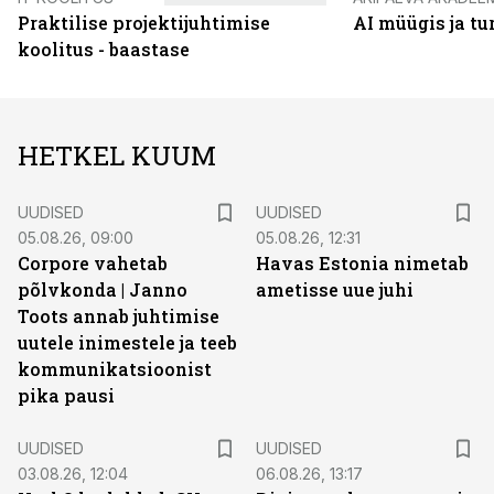
Praktilise projektijuhtimise
AI müügis ja t
koolitus - baastase
HETKEL KUUM
UUDISED
UUDISED
05.08.26, 09:00
05.08.26, 12:31
Corpore vahetab
Havas Estonia nimetab
põlvkonda | Janno
ametisse uue juhi
Toots annab juhtimise
uutele inimestele ja teeb
kommunikatsioonist
pika pausi
UUDISED
UUDISED
03.08.26, 12:04
06.08.26, 13:17