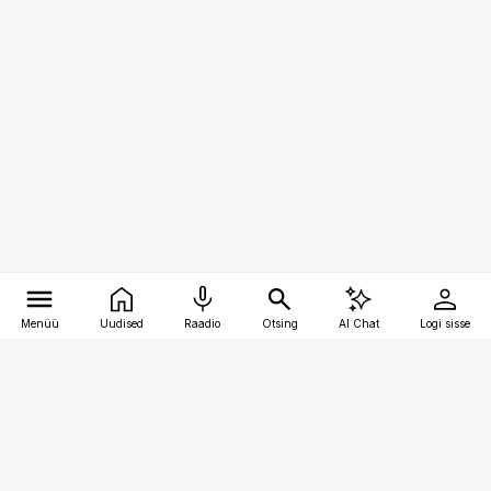
Menüü
Uudised
Raadio
Otsing
AI Chat
Logi sisse
Vana-Lõuna 39/1, 19094 Tallinn
(+372) 667 0111
bestmarketing@best-marketing.ee