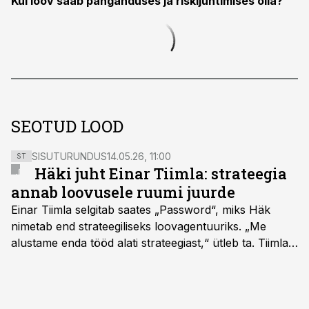
Kui loov saab panganduses ja riskijuhtimises olla?
SEOTUD LOOD
SISUTURUNDUS
14.05.26, 11:00
ST
Häki juht Einar Tiimla: strateegia
annab loovusele ruumi juurde
Einar Tiimla selgitab saates „Password“, miks Häk
nimetab end strateegiliseks loovagentuuriks. „Me
alustame enda tööd alati strateegiast,“ ütleb ta. Tiimla
sõnul aitab põhjalik eeltöö vältida olukorda, kus klient
hakkab alles esimeste visuaalide pealt mõtlema, mida
ta tegelikult tahab.