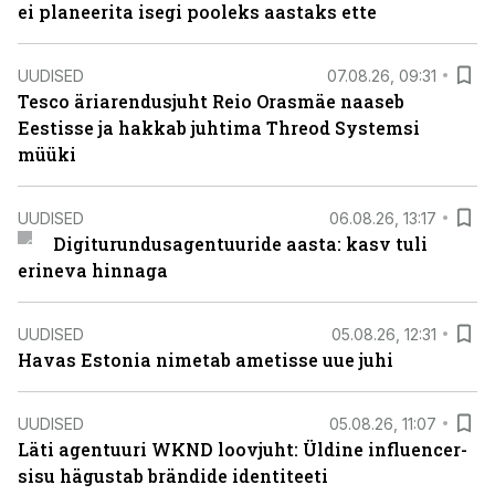
ei planeerita isegi pooleks aastaks ette
UUDISED
07.08.26, 09:31
Tesco äriarendusjuht Reio Orasmäe naaseb
Eestisse ja hakkab juhtima Threod Systemsi
müüki
UUDISED
06.08.26, 13:17
Digiturundusagentuuride aasta: kasv tuli
erineva hinnaga
UUDISED
05.08.26, 12:31
Havas Estonia nimetab ametisse uue juhi
UUDISED
05.08.26, 11:07
Läti agentuuri WKND loovjuht: Üldine influencer-
sisu hägustab brändide identiteeti