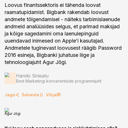
Loovus finantssektoris ei tähenda loovat
raamatupidamist. Bigbank rakendab loovust
andmete tõlgendamisel - näiteks tarbimislaenude
andmeid analüüsides selgus, et parimad maksjad
ja kõige sagedamini oma laenulepinguid
uuendavad inimesed on Apple’i kasutajad.
Andmetele tuginevast loovusest räägib Password
2016 esineja, Bigbanki juhatuse liige ja
tehnoloogiajuht Agur Jõgi.
Hando Sinisalu
Best Marketingi konverentside programmijuht
Jaga
Salvesta
Vihja
Agur Jõgi