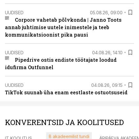
UUDISED
05.08.26, 09:00
Corpore vahetab põlvkonda | Janno Toots
annab juhtimise uutele inimestele ja teeb
kommunikatsioonist pika pausi
UUDISED
04.08.26, 14:10
Pipedrive ostis endiste töötajate loodud
idufirma Outfunnel
UUDISED
04.08.26, 09:15
TikTok suunab üha enam eestlaste ostuotsuseid
KONVERENTSID JA KOOLITUSED
8 akadeemilist tundi
IT KOOLITUS
ÄRIPÄEVA AKADEE