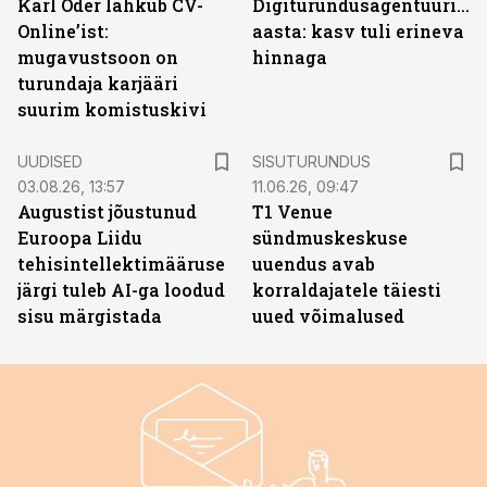
Karl Oder lahkub CV-
Digiturundusagentuuride
Online’ist:
aasta: kasv tuli erineva
mugavustsoon on
hinnaga
turundaja karjääri
suurim komistuskivi
ST
UUDISED
SISUTURUNDUS
03.08.26, 13:57
11.06.26, 09:47
Augustist jõustunud
T1 Venue
Euroopa Liidu
sündmuskeskuse
tehisintellektimääruse
uuendus avab
järgi tuleb AI-ga loodud
korraldajatele täiesti
sisu märgistada
uued võimalused