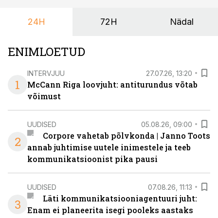
24H
72H
Nädal
ENIMLOETUD
INTERVJUU
27.07.26, 13:20
1
McCann Riga loovjuht: antiturundus võtab
võimust
UUDISED
05.08.26, 09:00
Corpore vahetab põlvkonda | Janno Toots
2
annab juhtimise uutele inimestele ja teeb
kommunikatsioonist pika pausi
UUDISED
07.08.26, 11:13
Läti kommunikatsiooniagentuuri juht:
3
Enam ei planeerita isegi pooleks aastaks