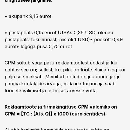
kingitusele järgmine:
• akupank 9,15 eurot
• pastapliiats 0,15 eurot (USAs 0,36 USD; oleneb
pastapliiatsi tüki hinnast, mis oli 1 USD)• poekott 0,49
eurot• logoga pusa 5,75 eurot
CPM sõltub väga palju reklaamtootest endast ja kui
nähtav see on; sellest, kui pikk on toote eluiga ning kui
palju see maksab. Mainitud tooted ongi uuringu järgi
parima kontaktide arvuga, mida iga turundaja saab
toodete valimisel ja tellimisel arvesse võtta.
Reklaamtoote ja firmakingituse CPM valemiks on
CPM = [TC : (AI x Q)] x 1000 (euro sentides).