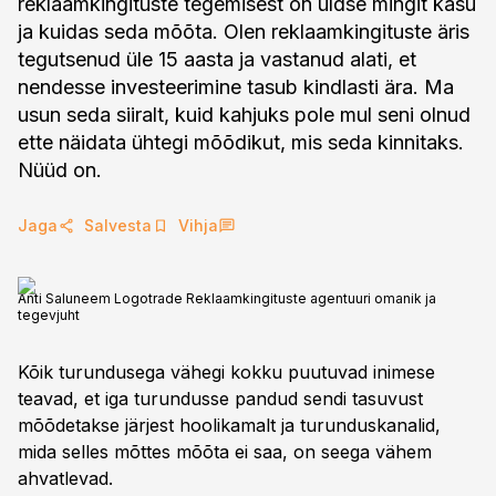
reklaamkingituste tegemisest on üldse mingit kasu
ja kuidas seda mõõta. Olen reklaamkingituste äris
tegutsenud üle 15 aasta ja vastanud alati, et
nendesse investeerimine tasub kindlasti ära. Ma
usun seda siiralt, kuid kahjuks pole mul seni olnud
ette näidata ühtegi mõõdikut, mis seda kinnitaks.
Nüüd on.
Jaga
Salvesta
Vihja
Anti Saluneem Logotrade Reklaamkingituste agentuuri omanik ja
tegevjuht
Kõik turundusega vähegi kokku puutuvad inimese
teavad, et iga turundusse pandud sendi tasuvust
mõõdetakse järjest hoolikamalt ja turunduskanalid,
mida selles mõttes mõõta ei saa, on seega vähem
ahvatlevad.