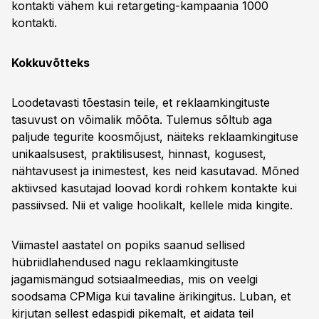
kontakti vähem kui retargeting-kampaania 1000
kontakti.
Kokkuvõtteks
Loodetavasti tõestasin teile, et reklaamkingituste
tasuvust on võimalik mõõta. Tulemus sõltub aga
paljude tegurite koosmõjust, näiteks reklaamkingituse
unikaalsusest, praktilisusest, hinnast, kogusest,
nähtavusest ja inimestest, kes neid kasutavad. Mõned
aktiivsed kasutajad loovad kordi rohkem kontakte kui
passiivsed. Nii et valige hoolikalt, kellele mida kingite.
Viimastel aastatel on popiks saanud sellised
hübriidlahendused nagu reklaamkingituste
jagamismängud sotsiaalmeedias, mis on veelgi
soodsama CPMiga kui tavaline ärikingitus. Luban, et
kirjutan sellest edaspidi pikemalt, et aidata teil