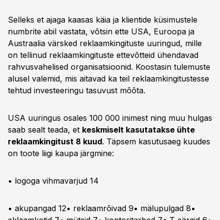
Selleks et ajaga kaasas käia ja klientide küsimustele
numbrite abil vastata, võtsin ette USA, Euroopa ja
Austraalia värsked reklaamkingituste uuringud, mille
on tellinud reklaamkingituste ettevõtteid ühendavad
rahvusvahelised organisatsioonid. Koostasin tulemuste
alusel valemid, mis aitavad ka teil reklaamkingitustesse
tehtud investeeringu tasuvust mõõta.
USA uuringus osales 100 000 inimest ning muu hulgas
saab sealt teada, et
keskmiselt kasutatakse ühte
reklaamkingitust 8 kuud
. Täpsem kasutusaeg kuudes
on toote liigi kaupa järgmine:
• logoga vihmavarjud 14
• akupangad 12• reklaamrõivad 9• mälupulgad 8•