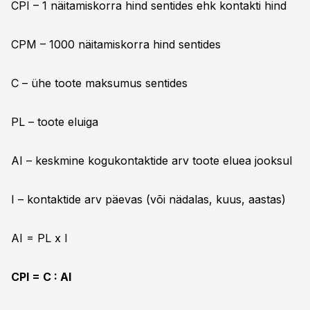
CPI – 1 näitamiskorra hind sentides ehk kontakti hind
CPM – 1000 näitamiskorra hind sentides
C – ühe toote maksumus sentides
PL – toote eluiga
AI – keskmine kogukontaktide arv toote eluea jooksul
I – kontaktide arv päevas (või nädalas, kuus, aastas)
AI = PL x I
CPI = C : AI