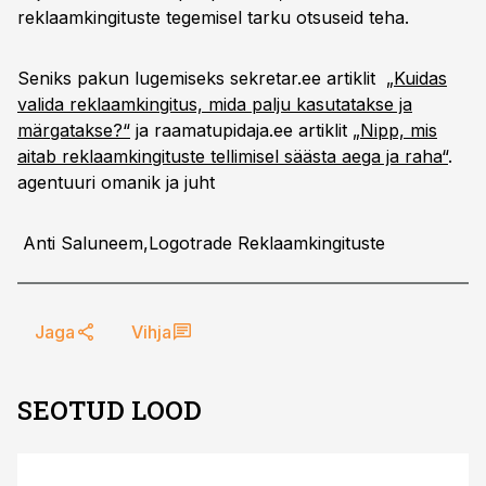
reklaamkingituste tegemisel tarku otsuseid teha.
Seniks pakun lugemiseks sekretar.ee artiklit
„Kuidas
valida reklaamkingitus, mida palju kasutatakse ja
märgatakse?“
ja raamatupidaja.ee artiklit
„Nipp, mis
aitab reklaamkingituste tellimisel säästa aega ja raha“
.
agentuuri omanik ja juht
Anti Saluneem,
Logotrade Reklaamkingituste
Jaga
Vihja
SEOTUD LOOD
ST