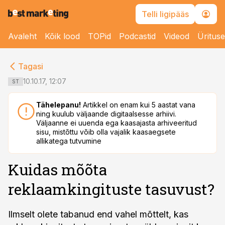
Telli ligipääs
Avaleht
Kõik lood
TOPid
Podcastid
Videod
Üritus
cebook
cebook
Tagasi
Twitter)
Twitter)
10.10.17, 12:07
ST
kedIn
kedIn
Tähelepanu!
Artikkel on enam kui 5 aastat vana
ning kuulub väljaande digitaalsesse arhiivi.
ail
ail
Väljaanne ei uuenda ega kaasajasta arhiveeritud
sisu, mistõttu võib olla vajalik kaasaegsete
k
k
allikatega tutvumine
Kuidas mõõta
reklaamkingituste tasuvust?
Ilmselt olete tabanud end vahel mõttelt, kas