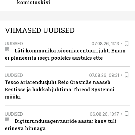
komistuskivi
VIIMASED UUDISED
UUDISED
07.08.26, 11:13
Läti kommunikatsiooniagentuuri juht: Enam
ei planeerita isegi pooleks aastaks ette
UUDISED
07.08.26, 09:31
Tesco äriarendusjuht Reio Orasmäe naaseb
Eestisse ja hakkab juhtima Threod Systemsi
müüki
UUDISED
06.08.26, 13:17
Digiturundusagentuuride aasta: kasv tuli
erineva hinnaga