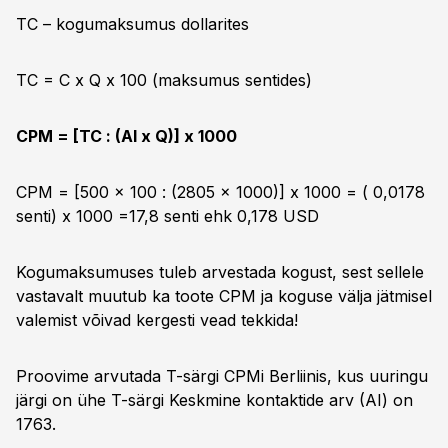
TC – kogumaksumus dollarites
TC = C x Q x 100 (maksumus sentides)
CPM = [TC : (AI x Q)] x 1000
CPM = [500 x 100 : (2805 x 1000)] x 1000 = ( 0,0178
senti) x 1000 =17,8 senti ehk 0,178 USD
Kogumaksumuses tuleb arvestada kogust, sest sellele
vastavalt muutub ka toote CPM ja koguse välja jätmisel
valemist võivad kergesti vead tekkida!
Proovime arvutada T-särgi CPMi Berliinis, kus uuringu
järgi on ühe T-särgi Keskmine kontaktide arv (AI) on
1763.