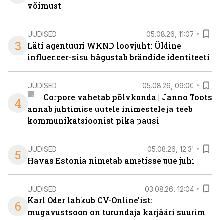
võimust
UUDISED
05.08.26, 11:07
3
Läti agentuuri WKND loovjuht: Üldine
influencer-sisu hägustab brändide identiteeti
UUDISED
05.08.26, 09:00
Corpore vahetab põlvkonda | Janno Toots
4
annab juhtimise uutele inimestele ja teeb
kommunikatsioonist pika pausi
UUDISED
05.08.26, 12:31
5
Havas Estonia nimetab ametisse uue juhi
UUDISED
03.08.26, 12:04
Karl Oder lahkub CV-Online’ist:
6
mugavustsoon on turundaja karjääri suurim