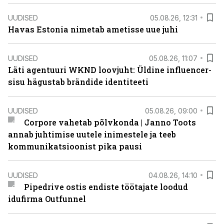
UUDISED
05.08.26, 12:31
Havas Estonia nimetab ametisse uue juhi
UUDISED
05.08.26, 11:07
Läti agentuuri WKND loovjuht: Üldine influencer-
sisu hägustab brändide identiteeti
UUDISED
05.08.26, 09:00
Corpore vahetab põlvkonda | Janno Toots
annab juhtimise uutele inimestele ja teeb
kommunikatsioonist pika pausi
UUDISED
04.08.26, 14:10
Pipedrive ostis endiste töötajate loodud
idufirma Outfunnel