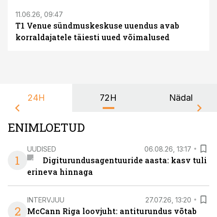
11.06.26, 09:47
T1 Venue sündmuskeskuse uuendus avab
korraldajatele täiesti uued võimalused
24H
72H
Nädal
ENIMLOETUD
UUDISED
06.08.26, 13:17
1
Digiturundusagentuuride aasta: kasv tuli
erineva hinnaga
INTERVJUU
27.07.26, 13:20
2
McCann Riga loovjuht: antiturundus võtab