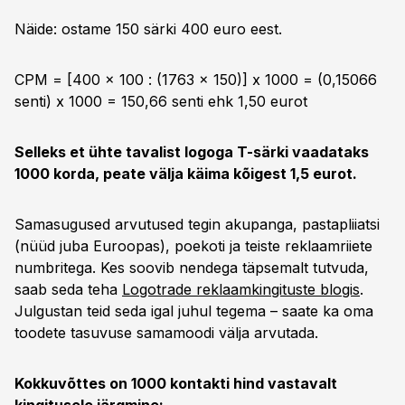
Näide: ostame 150 särki 400 euro eest.
CPM = [400 x 100 : (1763 x 150)] x 1000 = (0,15066
senti) x 1000 = 150,66 senti ehk 1,50 eurot
Selleks et ühte tavalist logoga T-särki vaadataks
1000 korda, peate välja käima kõigest 1,5 eurot.
Samasugused arvutused tegin akupanga, pastapliiatsi
(nüüd juba Euroopas), poekoti ja teiste reklaamriiete
numbritega. Kes soovib nendega täpsemalt tutvuda,
saab seda teha
Logotrade reklaamkingituste blogis
.
Julgustan teid seda igal juhul tegema – saate ka oma
toodete tasuvuse samamoodi välja arvutada.
Kokkuvõttes on 1000 kontakti hind vastavalt