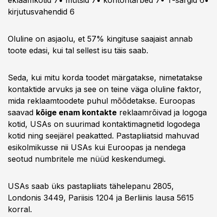
eklaamkotid 7• mütsid 7• kontoritarbed 7• T-särgid 6•
kirjutusvahendid 6
Oluline on asjaolu, et 57% kingituse saajaist annab
toote edasi, kui tal sellest isu täis saab.
Seda, kui mitu korda toodet märgatakse, nimetatakse
kontaktide arvuks ja see on teine väga oluline faktor,
mida reklaamtoodete puhul mõõdetakse. Euroopas
saavad
kõige enam kontakte
reklaamrõivad ja logoga
kotid, USAs on suurimad kontaktimagnetid logodega
kotid ning seejärel peakatted. Pastapliiatsid mahuvad
esikolmikusse nii USAs kui Euroopas ja nendega
seotud numbritele me nüüd keskendumegi.
USAs saab üks pastapliiats tähelepanu 2805,
Londonis 3449, Pariisis 1204 ja Berliinis lausa 5615
korral.