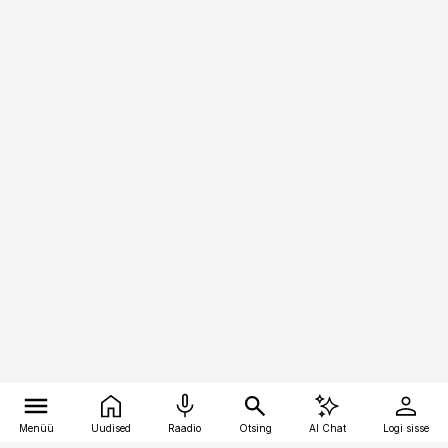
Menüü
Uudised
Raadio
Otsing
AI Chat
Logi sisse