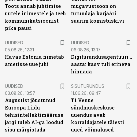
Toots annab juhtimise
mugavustsoon on
uutele inimestele ja teeb
turundaja karjääri
kommunikatsioonist
suurim komistuskivi
pika pausi
UUDISED
UUDISED
05.08.26, 12:31
06.08.26, 13:17
Havas Estonia nimetab
Digiturundusagentuuride
ametisse uue juhi
aasta: kasv tuli erineva
hinnaga
ST
UUDISED
SISUTURUNDUS
03.08.26, 13:57
11.06.26, 09:47
Augustist jõustunud
T1 Venue
Euroopa Liidu
sündmuskeskuse
tehisintellektimääruse
uuendus avab
järgi tuleb AI-ga loodud
korraldajatele täiesti
sisu märgistada
uued võimalused