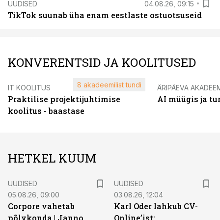
UUDISED
04.08.26, 09:15
TikTok suunab üha enam eestlaste ostuotsuseid
KONVERENTSID JA KOOLITUSED
8 akadeemilist tundi
IT KOOLITUS
ÄRIPÄEVA AKADEE
Praktilise projektijuhtimise
AI müügis ja t
koolitus - baastase
HETKEL KUUM
UUDISED
UUDISED
05.08.26, 09:00
03.08.26, 12:04
Corpore vahetab
Karl Oder lahkub CV-
põlvkonda | Janno
Online’ist: