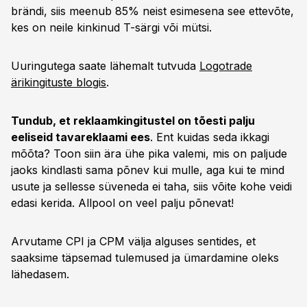
brändi, siis meenub 85% neist esimesena see ettevõte,
kes on neile kinkinud T-särgi või mütsi.
Uuringutega saate lähemalt tutvuda
Logotrade
ärikingituste blogis
.
Tundub, et reklaamkingitustel on tõesti palju
eeliseid tavareklaami ees
. Ent kuidas seda ikkagi
mõõta? Toon siin ära ühe pika valemi, mis on paljude
jaoks kindlasti sama põnev kui mulle, aga kui te mind
usute ja sellesse süveneda ei taha, siis võite kohe veidi
edasi kerida. Allpool on veel palju põnevat!
Arvutame CPI ja CPM välja alguses sentides, et
saaksime täpsemad tulemused ja ümardamine oleks
lähedasem.