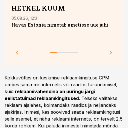
HETKEL KUUM
05.08.26, 12:31
05.08
Havas Estonia nimetab ametisse uue juhi
Toot
teeb
Kokkuvõttes on keskmise reklaamkingituse CPM
umbes sama mis internetis või raadios turundamisel,
kuid
reklaamivahendina on uuringu järgi
eelistatuimad reklaamkingitused
. Teiseks valitakse
reklaam ajalehes, kolmandaks raadios ja neljandaks
ajakirjas. Inimesi, kes soovivad saada reklaamkingitusi
selle asemel, et näha reklaami internetis, on tervelt 2,5
korda rohkem. Kui paluda inimestel nimetada mõnda