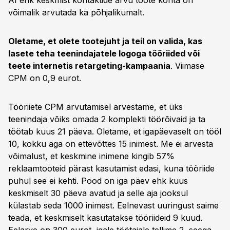
AI ehk keskmist kontaktide arvu toote kohta on
võimalik arvutada ka põhjalikumalt.
Oletame, et olete tootejuht ja teil on valida, kas
lasete teha teenindajatele logoga tööriided või
teete internetis retargeting-kampaania
. Viimase
CPM on 0,9 eurot.
Tööriiete CPM arvutamisel arvestame, et üks
teenindaja võiks omada 2 komplekti töörõivaid ja ta
töötab kuus 21 päeva. Oletame, et igapäevaselt on tööl
10, kokku aga on ettevõttes 15 inimest. Me ei arvesta
võimalust, et keskmine inimene kingib 57%
reklaamtooteid pärast kasutamist edasi, kuna tööriide
puhul see ei kehti. Pood on iga päev ehk kuus
keskmiselt 30 päeva avatud ja selle aja jooksul
külastab seda 1000 inimest. Eelnevast uuringust saime
teada, et keskmiselt kasutatakse tööriideid 9 kuud.