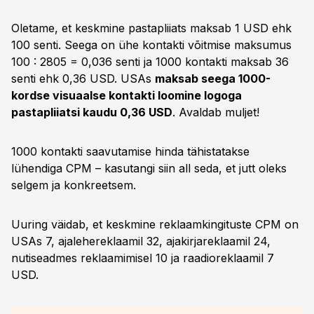
Oletame, et keskmine pastapliiats maksab 1 USD ehk
100 senti. Seega on ühe kontakti võitmise maksumus
100 : 2805 = 0,036 senti ja 1000 kontakti maksab 36
senti ehk 0,36 USD. USAs
maksab seega 1000-
kordse visuaalse kontakti loomine logoga
pastapliiatsi kaudu 0,36 USD
. Avaldab muljet!
1000 kontakti saavutamise hinda tähistatakse
lühendiga CPM – kasutangi siin all seda, et jutt oleks
selgem ja konkreetsem.
Uuring väidab, et keskmine reklaamkingituste CPM on
USAs 7, ajalehereklaamil 32, ajakirjareklaamil 24,
nutiseadmes reklaamimisel 10 ja raadioreklaamil 7
USD.